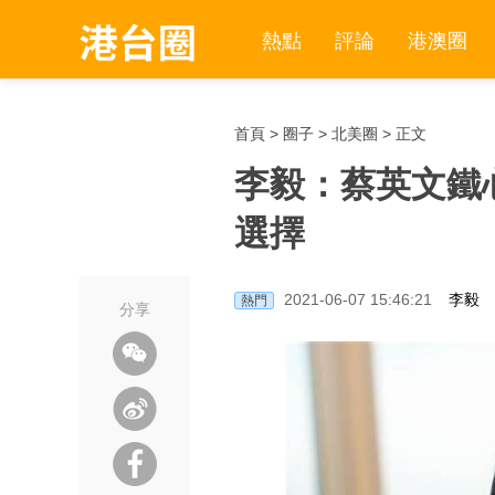
熱點
評論
港澳圈
首頁
>
圈子
>
北美圈
> 正文
李毅：蔡英文鐵
選擇
2021-06-07 15:46:21
李毅
熱門
分享