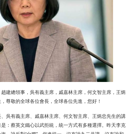
，趙建總領事，吳有義主席，戚嘉林主席，何文智主席，王炳
生，尊敬的全球各位會長，全球各位先進，您好！
長、吳有義主席、戚嘉林主席、何文智主席、王炳忠先生的講
目是：蔡英文鐵心以武拒統，統一方式有多種選擇。昨天李克