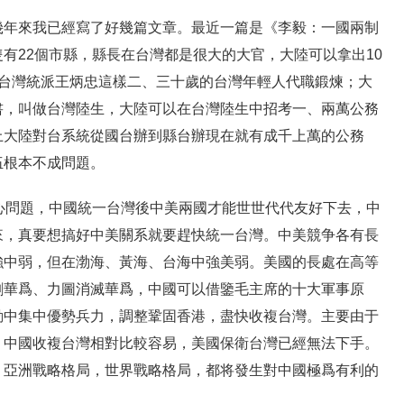
幾年來我已經寫了好幾篇文章。最近一篇是《李毅：一國兩制
有22個市縣，縣長在台灣都是很大的大官，大陸可以拿出10
拔台灣統派王炳忠這樣二、三十歲的台灣年輕人代職鍛煉；大
書，叫做台灣陸生，大陸可以在台灣陸生中招考一、兩萬公務
上大陸對台系統從國台辦到縣台辦現在就有成千上萬的公務
伍根本不成問題。
心問題，中國統一台灣後中美兩國才能世世代代友好下去，中
來，真要想搞好中美關系就要趕快統一台灣。中美競争各有長
強中弱，但在渤海、黃海、台海中強美弱。美國的長處在高等
剿華爲、力圖消滅華爲，中國可以借鑒毛主席的十大軍事原
動中集中優勢兵力，調整鞏固香港，盡快收複台灣。主要由于
，中國收複台灣相對比較容易，美國保衛台灣已經無法下手。
，亞洲戰略格局，世界戰略格局，都将發生對中國極爲有利的