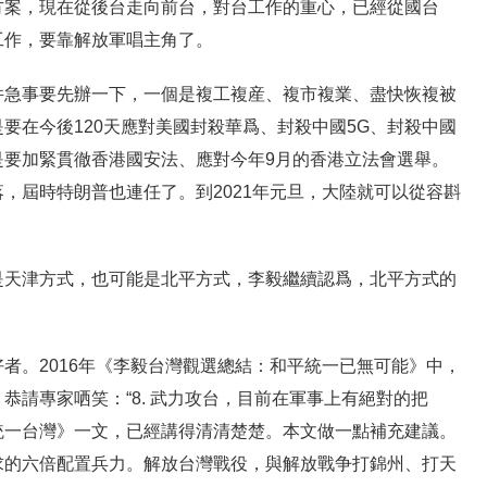
方案，現在從後台走向前台，對台工作的重心，已經從國台
工作，要靠解放軍唱主角了。
件急事要先辦一下，一個是複工複産、複市複業、盡快恢複被
要在今後120天應對美國封殺華爲、封殺中國5G、封殺中國
是要加緊貫徹香港國安法、應對今年9月的香港立法會選舉。
，屆時特朗普也連任了。到2021年元旦，大陸就可以從容斟
是天津方式，也可能是北平方式，李毅繼續認爲，北平方式的
者。2016年《李毅台灣觀選總結：和平統一已無可能》中，
恭請專家哂笑：“8. 武力攻台，目前在軍事上有絕對的把
統一台灣》一文，已經講得清清楚楚。本文做一點補充建議。
求的六倍配置兵力。解放台灣戰役，與解放戰争打錦州、打天