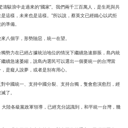
驚濤駭浪中走過來的“國家”。我們兩千三百萬人，是生死與共
是這樣，未來也是這樣。”所以說，蔡英文已經鐵心以武拒
統的準備。
說來八個字，形勢險惡，統一在望。
台獨勢力在已經占據統治地位的情況下繼續急速膨脹，島内統
下繼續急速萎縮，說島内選民可以選出一個要統一的台灣當
一，是癡人說夢，或者是别有用心。
反對中國統一、支持中國分裂、支持台獨，隻會愈演愈烈，經
破滅了。
，大陸各級黨政軍領導，已經充分認識到，和平統一台灣，幾