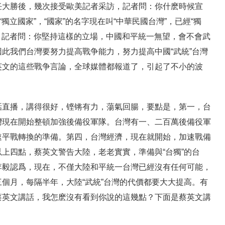
任大勝後，幾次接受歐美記者采訪，記者問：你什麽時候宣
獨立國家”，“國家”的名字現在叫“中華民國台灣”，已經“獨
”。記者問：你堅持這樣的立場，中國和平統一無望，會不會武
此我們台灣要努力提高戰争能力，努力提高中國“武統”台灣
英文的這些戰争言論，全球媒體都報道了，引起了不小的波
話直播，講得很好，铿锵有力，蕩氣回腸，要點是，第一，台
灣現在開始整頓加強後備役軍隊。台灣有一、二百萬後備役軍
速平戰轉換的準備。第四，台灣經濟，現在就開始，加速戰備
上四點，蔡英文警告大陸，老老實實，準備與“台獨”的台
李毅認爲，現在，不僅大陸和平統一台灣已經沒有任何可能，
個月，每隔半年，大陸“武統”台灣的代價都要大大提高。有
蔡英文講話，我怎麽沒有看到你說的這幾點？下面是蔡英文講