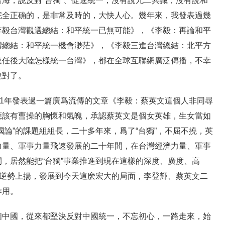
海，說反對“台獨”、促進統一，沒有說九二共識，沒有說和
完全正确的，是非常及時的，大快人心。幾年來，我發表過幾
李毅台灣觀選總結：和平統一已無可能》，《李毅：再論和平
灣總結：和平統一機會渺茫》，《李毅三進台灣總結：北平方
連任後大陸怎樣統一台灣》，都在全球互聯網廣泛傳播，不幸
說對了。
11年發表過一篇廣爲流傳的文章《李毅：蔡英文這個人非同尋
應該有曹操的胸懷和氣魄，承認蔡英文是個女英雄，生女當如
國論”的課題組組長，二十多年來，爲了“台獨”，不屈不撓，英
力量、軍事力量飛速發展的二十年間，在台灣經濟力量、軍事
，居然能把“台獨”事業推進到現在這樣的深度、廣度、高
夠逆勢上揚，發展到今天這麽宏大的局面，李登輝、蔡英文二
作用。
個中國，從來都堅決反對中國統一，不忘初心，一路走來，始