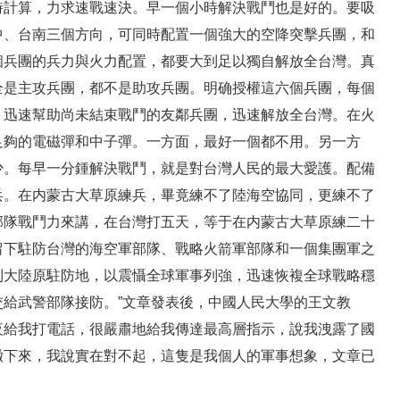
時計算，力求速戰速決。早一個小時解決戰鬥也是好的。要吸
中、台南三個方向，可同時配置一個強大的空降突擊兵團，和
個兵團的兵力與火力配置，都要大到足以獨自解放全台灣。真
全是主攻兵團，都不是助攻兵團。明确授權這六個兵團，每個
，迅速幫助尚未結束戰鬥的友鄰兵團，迅速解放全台灣。在火
足夠的電磁彈和中子彈。一方面，最好一個都不用。另一方
少。每早一分鍾解決戰鬥，就是對台灣人民的最大愛護。配備
兵。在内蒙古大草原練兵，畢竟練不了陸海空協同，更練不了
部隊戰鬥力來講，在台灣打五天，等于在内蒙古大草原練二十
留下駐防台灣的海空軍部隊、戰略火箭軍部隊和一個集團軍之
到大陸原駐防地，以震懾全球軍事列強，迅速恢複全球戰略穩
給武警部隊接防。”文章發表後，中國人民大學的王文教
夜給我打電話，很嚴肅地給我傳達最高層指示，說我洩露了國
撤下來，我說實在對不起，這隻是我個人的軍事想象，文章已