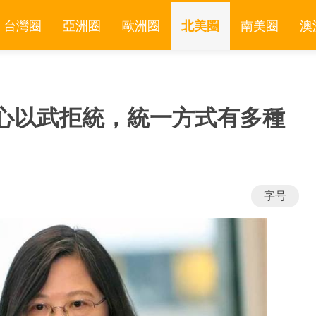
台灣圈
亞洲圈
歐洲圈
北美圈
南美圈
澳
心以武拒統，統一方式有多種
字号