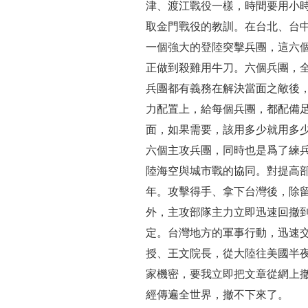
津、渡江戰役一樣，時間要用小
取金門戰役的教訓。在台北、台
一個強大的登陸突擊兵團，這六
正做到殺雞用牛刀。六個兵團，
兵團都有義務在解決當面之敵後
力配置上，給每個兵團，都配備
面，如果需要，該用多少就用多
六個主攻兵團，同時也是爲了練
陸海空與城市戰的協同。對提高
年。攻擊得手、拿下台灣後，除
外，主攻部隊主力立即迅速回撤
定。台灣地方的軍事行動，迅速交
授、王文院長，從大陸往美國半
家機密，要我立即把文章從網上
經傳遍全世界，撤不下來了。