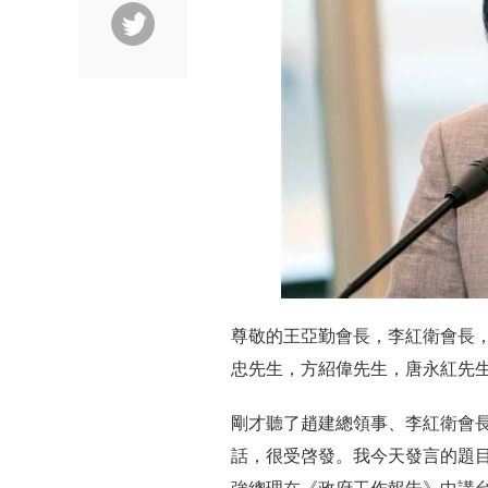
尊敬的王亞勤會長，李紅衛會長
忠先生，方紹偉先生，唐永紅先
剛才聽了趙建總領事、李紅衛會
話，很受啓發。我今天發言的題