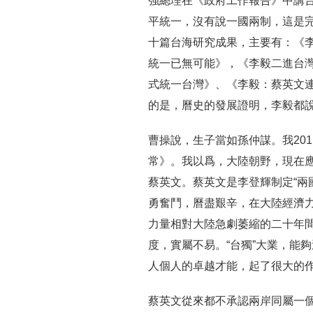
強總理在《政府工作報告》中講台
平統一，沒有說一國兩制，這是
十篇台海研究成果，主要有：《
統一已無可能》，《李毅二進台
式統一台灣》、《李毅：蔡英文
的是，曆史的發展證明，李毅都
曹操說，生子當如孫仲謀。我20
常》。我以爲，大陸朝野，現在
蔡英文。蔡英文是李登輝制定“兩
勇奮鬥，曆盡艱辛，在大陸經濟
力量相對大陸急劇萎縮的二十年間
度，實屬不易。“台獨”大業，能
人個人的卓越才能，起了很大的
蔡英文從來都不承認兩岸同屬一