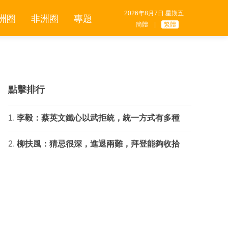
2026年8月7日 星期五
洲圈
非洲圈
專題
簡體
|
繁體
點擊排行
李毅：蔡英文鐵心以武拒統，統一方式有多種
柳扶風：猜忌很深，進退兩難，拜登能夠收拾