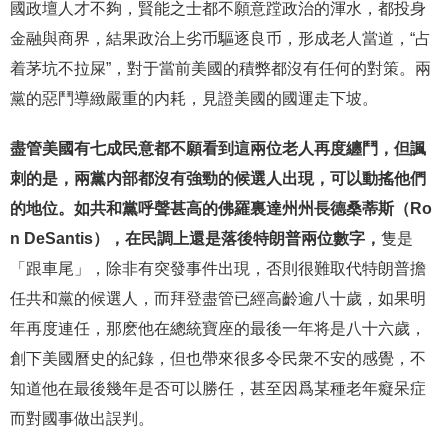
國政壇人才不夠，賢能之士都不願意蹚政治的渾水，都投身
金融與商界，結果政治上劣币驅逐良币，形成老人當道，“占
着茅坑不拉屎”，對于當前美國的積弊都沒有任何的對策。兩
黨的惡鬥導緻嚴重的内耗，見證美國的國運走下坡。
盡管美國有七成民意都不願看到這兩位老人再度纏鬥，但諷
刺的是，兩黨内部都沒有強勁的候選人出現，可以動搖他們
的地位。如共和黨呼聲甚高的佛羅裏達州州長德桑蒂斯（Ro
n DeSantis），在民調上還是落後特朗普兩位數字，
隻是
「跟車尾」，除非有突發事件出現，否則很難取代特朗普擔
任共和黨的候選人，而拜登盡管已經高齡逾八十歲，如果明
年再度連任，那麽他在總統寶座的最後一年将是八十六歲，
創下美國曆史的紀錄，但也帶來很多令民衆不安的感覺，不
知道他在最後幾年是否可以勝任，甚至因爲某種老年癡呆症
而對國事做出誤判。