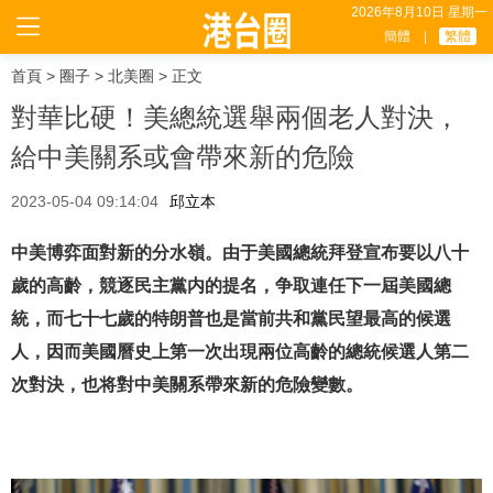
2026年8月10日 星期一
簡體
|
繁體
首頁
>
圈子
>
北美圈
> 正文
對華比硬！美總統選舉兩個老人對決，
給中美關系或會帶來新的危險
2023-05-04 09:14:04
邱立本
中美博弈面對新的分水嶺。由于美國總統拜登宣布要以八十
歲的高齡，競逐民主黨内的提名，争取連任下一屆美國總
統，而七十七歲的特朗普也是當前共和黨民望最高的候選
人，因而美國曆史上第一次出現兩位高齡的總統候選人第二
次對決，也将對中美關系帶來新的危險變數。