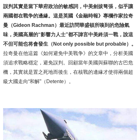
誤判其實是當下華府政治的敏感詞，中美劍拔弩張，似乎讓
兩國都在戰争的邊緣。這是英國《金融時報》專欄作家拉奇
曼（Gideon Rachman）最近訪問華盛頓所嗅到的危險氣
味，美國高層的“影響力人士”都不諱言中美終須一戰，說這
不但可能也将會發生（Not only possible but probable）。
拉奇曼在他這篇《如何避免中美戰争》的文章中，分析美國
須追求戰略穩定，避免誤判。回顧當年美國與蘇聯的古巴危
機，其實就是置之死地而後生，在核戰的邊緣才使得兩個超
級大國走向“和解”（Detente）。