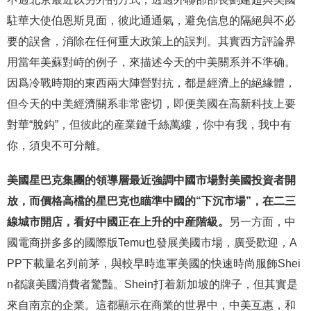
駐華大使伯恩斯見面，彼此通通氣，避免信息的隔絕與不必
要的誤會，消除在任何重大政策上的誤判。其實西方評論界
用當年美蘇對峙的例子，來描述今天的中美關系并不準确。
因爲冷戰時期的東西兩大陣營對抗，都是經濟上的絕緣體，
但今天的中美經濟關系非常密切，即便美國在高新科技上要
對華“脫鈎”，但彼此的産業鏈千絲萬縷，你中有我，我中有
你，須臾不可分離。
美國星巴克集團的領導層最近強調中國市場對美國投資者開
放，而價格高檔的星巴克也瞄準中國的“下沉市場”，在二三
線城市開店，看好中國正在上升的中産階級。
另一方面，中
國電商拼多多的國際版Temu也發展美國市場，廣受歡迎，A
PP下載量名列前茅，與較早時進軍美國的快速時尚服飾Shei
n都讓美國消費者驚豔。Shein打着新加坡的牌子，但其實是
來自南京的企業。這都顯示在商業的世界中，中美互惠，和