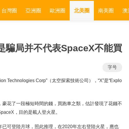
台灣圈
亞洲圈
歐洲圈
北美圈
南美圈
澳
騙局并不代表SpaceX不能買
字号
tion Technologies Corp”（太空探索技術公司），“X”是“Explo
股份，豪花了一段極短時間的錢，買跑車之類，估計發現了花錢不
SpaceX，目的是載人登火星。
年已可登陸月球，照此推理，在2020年左右登陸火星，應也