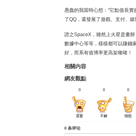
愚蠢的我當時心想：“它點值長實
了QQ，還發展了遊戲、支付、媒
證之SpaceX，雖然上火星是
數據中心等等，樣樣都可以賺錢家
好，而系有值博率更高架㗎啫！
相關内容
網友觀點
0
0
0
震驚
不解
憤怒