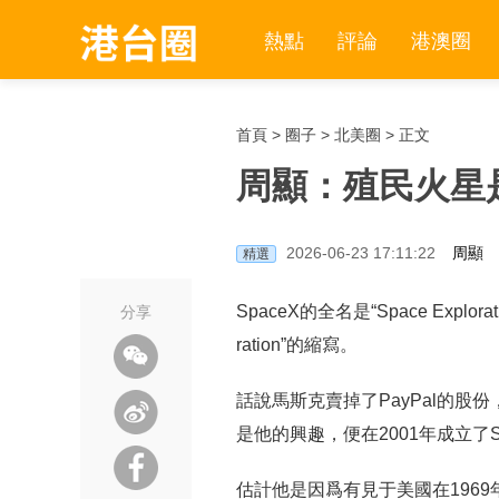
熱點
評論
港澳圈
首頁
>
圈子
>
北美圈
> 正文
周顯：殖民火星是
2026-06-23 17:11:22
周顯
精選
SpaceX的全名是“Space Explora
分享
ration”的縮寫。
話說馬斯克賣掉了PayPal的
是他的興趣，便在2001年成立了
估計他是因爲有見于美國在1969