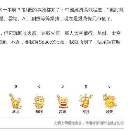
的一半呀？”以後的事誰都知了：中國經濟高歌猛進，“騰訊”除
體、雲端、AI、創投等等業務，現在是幾萬億元市值了。
畫餅，但它玩回收火箭、運載火箭、載人太空飛行、星鏈、太空
嘛。不過，要我買SpaceX股票，我就唔制了，唔系話它唔
0
0
0
0
0
杯具
無聊
高興
支持
超贊