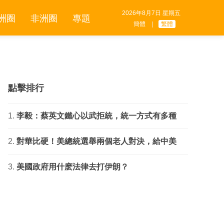
2026年8月7日 星期五
洲圈
非洲圈
專題
簡體
|
繁體
點擊排行
李毅：蔡英文鐵心以武拒統，統一方式有多種
對華比硬！美總統選舉兩個老人對決，給中美
美國政府用什麽法律去打伊朗？