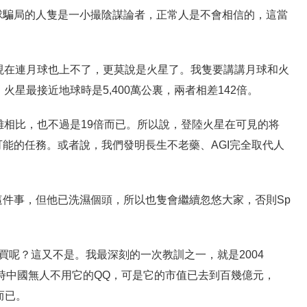
球騙局的人隻是一小撮陰謀論者，正常人是不會相信的，這當
現在連月球也上不了，更莫說是火星了。我隻要講講月球和火
火星最接近地球時是5,400萬公裏，兩者相差142倍。
離相比，也不過是19倍而已。所以說，登陸火星在可見的将
能的任務。或者說，我們發明長生不老藥、AGI完全取代人
件事，但他已洗濕個頭，所以也隻會繼續忽悠大家，否則Sp
能買呢？這又不是。我最深刻的一次教訓之一，就是2004
，當時中國無人不用它的QQ，可是它的市值已去到百幾億元，
而已。