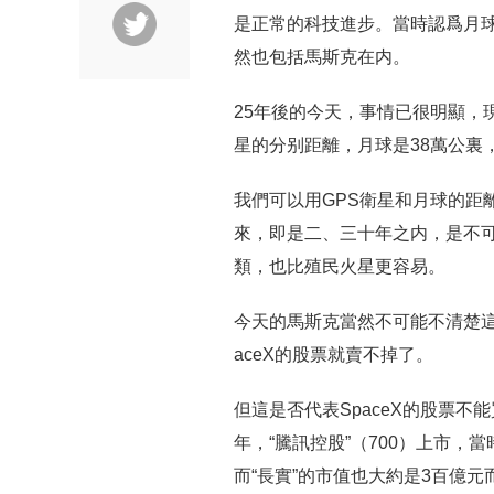
是正常的科技進步。當時認爲月
然也包括馬斯克在内。
25年後的今天，事情已很明顯，
星的分别距離，月球是38萬公裏，
我們可以用GPS衛星和月球的距
來，即是二、三十年之内，是不可
類，也比殖民火星更容易。
今天的馬斯克當然不可能不清楚這
aceX的股票就賣不掉了。
但這是否代表SpaceX的股票不
年，“騰訊控股”（700）上市
而“長實”的市值也大約是3百億元