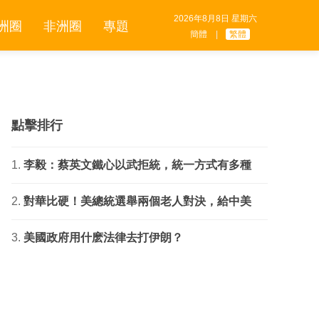
2026年8月8日 星期六
洲圈
非洲圈
專題
簡體
|
繁體
點擊排行
李毅：蔡英文鐵心以武拒統，統一方式有多種
對華比硬！美總統選舉兩個老人對決，給中美
美國政府用什麽法律去打伊朗？