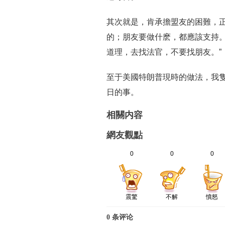
其次就是，肯承擔盟友的困難，正
的；朋友要做什麽，都應該支持。
道理，去找法官，不要找朋友。”
至于美國特朗普現時的做法，我
日的事。
相關内容
網友觀點
0
0
0
震驚
不解
憤怒