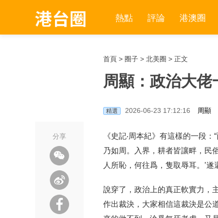
熱點
評論
港澳圈
首頁
>
圈子
>
北美圈
> 正文
周顯：政治大佬
2026-06-23 17:12:16
周顯
精選
《史記‧周本紀》有這樣的一段：
分享
乃如周。入界，耕者皆讓畔，民俗
人所恥，何往爲，隻取辱耳。’遂
說穿了，政治上的真正軟實力，
作出裁決，大家相信這裁決是公