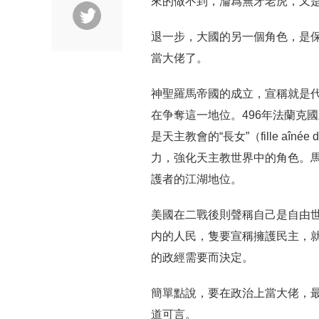
來的做不到，淪爲無牙老虎，又
退一步，大國的另一個角色，是
當大佬了。
神聖羅馬帝國的成立，宣稱就是
在争奪這一地位。496年法蘭克國王Ch
是天主教會的“長女”（fille aîn
力，強化天主教世界中的角色。
護者的江湖地位。
美國在二戰後則聲稱自己是自由世
内的人民，隻要宣稱擁護民主，就
的政經需要而決定。
簡單點說，要在政治上當大佬，
道可言。