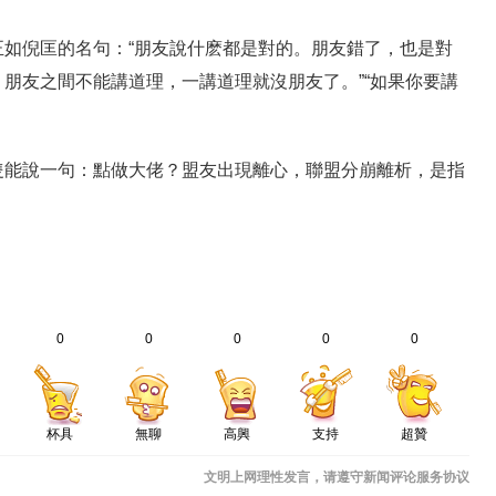
如倪匡的名句：“朋友說什麽都是對的。朋友錯了，也是對
朋友之間不能講道理，一講道理就沒朋友了。”“如果你要講
隻能說一句：點做大佬？盟友出現離心，聯盟分崩離析，是指
0
0
0
0
0
杯具
無聊
高興
支持
超贊