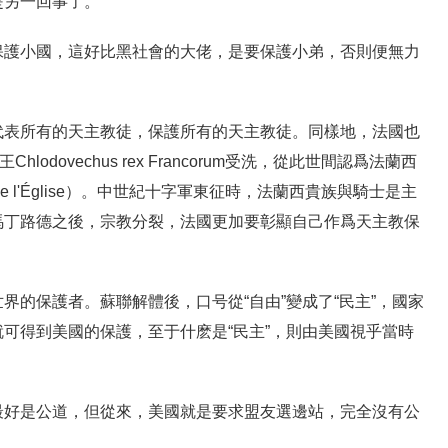
是另一回事了。
保護小國，這好比黑社會的大佬，是要保護小弟，否則便無力
代表所有的天主教徒，保護所有的天主教徒。同樣地，法國也
lodovechus rex Francorum受洗，從此世間認爲法蘭西
ée de l'Église）。中世紀十字軍東征時，法蘭西貴族與騎士是主
馬丁路德之後，宗教分裂，法國更加要彰顯自己作爲天主教保
界的保護者。蘇聯解體後，口号從“自由”變成了“民主”，國家
可得到美國的保護，至于什麽是“民主”，則由美國視乎當時
最好是公道，但從來，美國就是要求盟友選邊站，完全沒有公