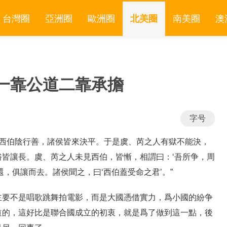
台灣圈
亞洲圈
歐洲圈
北美圈
南美圈
澳
一靠公道二靠承擔
字号
“西伯陰行善，諸侯皆來決平。于是虞、芮之人有獄不能決，
皆讓長。虞、芮之人未見西伯，皆慚，相謂曰：‘吾所争，周
還，俱讓而去。諸侯聞之，曰‘西伯蓋受命之君’。”
主要不是唱歌跳舞拍電影，而是大國憑借實力，爲小國的紛争
道的，這好比是聯合國成立的初衷，就是爲了做到這一點，後