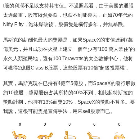
I股的利潤不足以支持其市值。不過照我看，由于美國的通脹
太過嚴重，股市縱然要跌，也跌不到哪裏去，正如70年代的
Nifty Fifty，泡沫爆破後，股價隻是橫行多年，并無暴跌。
馬斯克的薪酬包最大的獎勵是，如果SpaceX的市值達到7萬
億美元，并且成功在火星上建立一個至少有“100 萬人常住”的
永久人類殖民地，還有100 Terawatts的太空數據中心，他将
可獲得2億股Class B股票，這些股票有10倍“超級投票權”。
其實，馬斯克現在已持有4億至5億股，而SpaceX的發行股數
約10億股，獎勵股份占其所持的40%不到，相比起特斯拉的
獎勵計劃，他持有13%而獎10%，SpaceX的獎勵不算多。要
我說，這很可能隻是宣傳手法，用來sell股票而已。
0
0
0
0
0