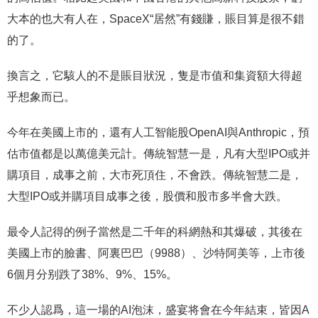
大本的也大有人在，SpaceX“居然”有錢賺，賬目算是很不錯
的了。
換言之，它駭人的不是賬目狀況，隻是市值和集資額大得超
乎想象而已。
今年在美國上市的，還有人工智能股OpenAI與Anthropic，預
估市值都是以萬億美元計。傳統智慧一是，凡有大型IPO或并
購項目，成事之前，大市死頂住，不會跌。傳統智慧二是，
大型IPO或并購項目成事之後，股價和股市多半會大跌。
最令人記得的例子當然是二千年的科網熱和其爆破，其後在
美國上市的臉書、阿裏巴巴（9988）、沙特阿美等，上市後
6個月分别跌了38%、9%、15%。
不少人認爲，這一場的AI泡沫，盛宴将會在今年結束，皆因A