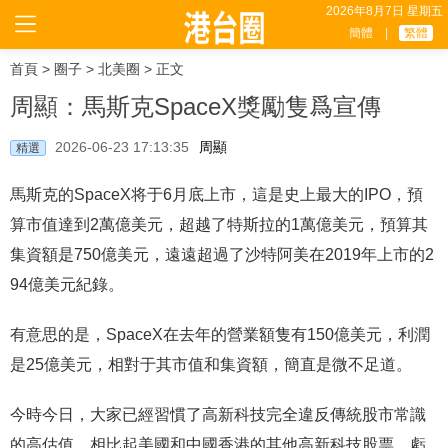
2026年8月7日 星期五
簡體
|
繁體
首頁
>
圈子
>
北美圈
> 正文
周顯：馬斯克SpaceX獎勵隻爲宣傳
2026-06-23 17:13:35
周顯
精選
馬斯克的SpaceX将于6月底上市，這是史上最大的IPO，預
算市值達到2萬億美元，超越了特斯拉的1萬億美元，預算其
集資額是750億美元，遠遠超過了沙特阿美在2019年上市的2
94億美元紀錄。
有意思的是，SpaceX在去年的營業額隻有150億美元，利潤
是25億美元，相對于其市值和集資額，簡直是微不足道。
今時今日，大家已經習慣了高新科技完全違反傳統股市常識
的高估值。相比起美國和中國香港的其他高新科技股票，虧