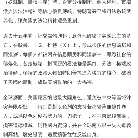
（奴隸制、擴張主義）時，否定分權制衡、個人權利、市場
活力與法治精神等核心優良傳統。特朗普甚至将司法系統武
器化，讓美國的法治精神遭受重創。
過去十五年間，社交媒體興起，意外地破壞了美國民主的基
石，在臉書、ＩＧ、推特（Ｘ）上，形成很多的信息繭房和
同溫層，每個人都被困在信息繭房和同溫層中，導緻社會的
部落化，各走極端，對問題的看法都是黑白二分法，極端政
治擡頭，極端的政治人物如特朗普等進入權力的核心，破壞
了美國的體制，成爲美國政治的一大禍害。
全球層面，美國應審慎超級大國角色，避免被中東等區域沖
突無限牽扯——特别是對以色列的支持若演變爲無條件卷
入，成爲以色列極右勢力的「刀把子」，在中東濫殺無辜，
損害道德權威、消耗國内資源，并在全球南方眼中失去道義
制高點。曆史證明，過度擴張往往反噬自身。