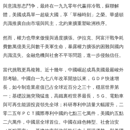
與意識形态鬥争，最終在一九九零年代赢得冷戰，蘇聯解
體，美國成爲單一超級大國，享「單極時刻」之榮。華盛頓
共識推廣自由市場與民主，北約東擴重塑歐洲秩序。
然而，權力也帶來傲慢與過度擴張。伊拉克、阿富汗戰争耗
費數萬億美元與數千美軍生命，暴露權力擴張的困難與國内
共識流失。金融危機與社會不平等問題，進一步侵蝕信任。
當代挑戰更爲複雜。近十幾年，中國崛起成爲美國最嚴峻外
部考驗。中國自一九七八年改革開放以來，ＧＤＰ快速增
長，如今制造業産值已占全球近百分之三十，穩居世界第
一；基礎設施突飛猛進，高鐵裏程世界最長，５Ｇ、電動車
與可再生能源投資領先全球；科研專利申請量大幅躍升，二
零二五年ＰＣＴ國際專利中國約七點三七萬件，美國約五點
二六萬件，中國居全球首位。中國在綠色轉型、社會治安