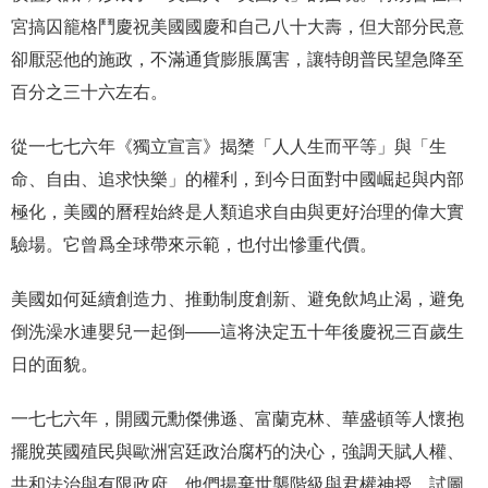
宮搞囚籠格鬥慶祝美國國慶和自己八十大壽，但大部分民意
卻厭惡他的施政，不滿通貨膨脹厲害，讓特朗普民望急降至
百分之三十六左右。
從一七七六年《獨立宣言》揭橥「人人生而平等」與「生
命、自由、追求快樂」的權利，到今日面對中國崛起與内部
極化，美國的曆程始終是人類追求自由與更好治理的偉大實
驗場。它曾爲全球帶來示範，也付出慘重代價。
美國如何延續創造力、推動制度創新、避免飲鸠止渴，避免
倒洗澡水連嬰兒一起倒——這将決定五十年後慶祝三百歲生
日的面貌。
一七七六年，開國元勳傑佛遜、富蘭克林、華盛頓等人懷抱
擺脫英國殖民與歐洲宮廷政治腐朽的決心，強調天賦人權、
共和法治與有限政府。他們揚棄世襲階級與君權神授，試圖