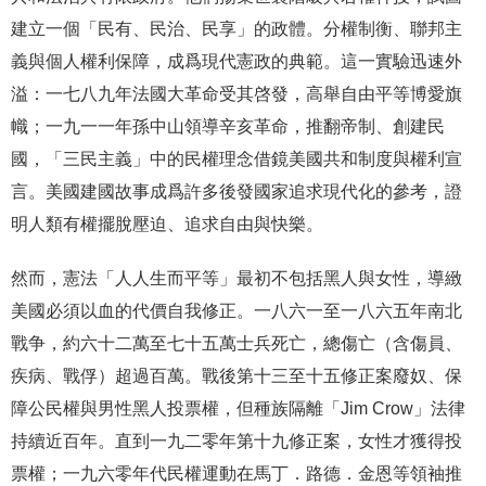
建立一個「民有、民治、民享」的政體。分權制衡、聯邦主
義與個人權利保障，成爲現代憲政的典範。這一實驗迅速外
溢：一七八九年法國大革命受其啓發，高舉自由平等博愛旗
幟；一九一一年孫中山領導辛亥革命，推翻帝制、創建民
國，「三民主義」中的民權理念借鏡美國共和制度與權利宣
言。美國建國故事成爲許多後發國家追求現代化的參考，證
明人類有權擺脫壓迫、追求自由與快樂。
然而，憲法「人人生而平等」最初不包括黑人與女性，導緻
美國必須以血的代價自我修正。一八六一至一八六五年南北
戰争，約六十二萬至七十五萬士兵死亡，總傷亡（含傷員、
疾病、戰俘）超過百萬。戰後第十三至十五修正案廢奴、保
障公民權與男性黑人投票權，但種族隔離「Jim Crow」法律
持續近百年。直到一九二零年第十九修正案，女性才獲得投
票權；一九六零年代民權運動在馬丁．路德．金恩等領袖推