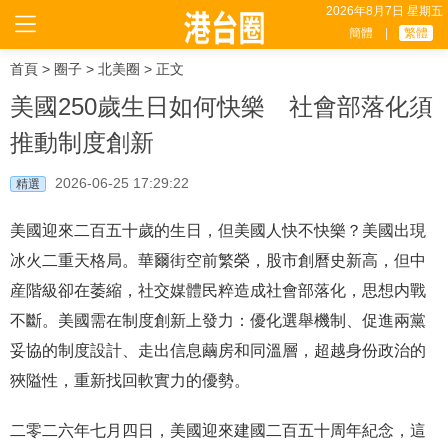
2026年8月7日 星期五
簡體
|
繁體
首頁
>
圈子
>
北美圈
> 正文
美國250歲生日如何快樂 社會部落化須
推動制度創新
2026-06-25 17:29:22
精選
美國迎來二百五十歲的生日，但美國人快不快樂？美國出現
冰火二重天格局。華爾街空前繁榮，股市創曆史新高，但中
産階級卻在萎縮，社交媒體民粹造成社會部落化，思想内戰
不斷。美國需在制度創新上發力：優化選舉機制、促進兩黨
妥協的制度設計、走出信息繭房和同溫層，超越身份政治的
狹隘性，重新找回軟實力的優勢。
二零二六年七月四日，美國迎來建國二百五十周年紀念，這