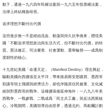
動下，通過一九六四年民權法案與一九六五年投票權法案，
法律上終結種族歧視。
追求理想不斷付出代價
這些進步無一不是經由流血、動蕩與持久抗争換來，體現美
國「不斷追求理想政治與生活方式，但不斷付出代價」的特
質。憲法修正、司法審查、社會運動、選舉輪替——成爲制
度韌性的核心。
十九世紀美國「命運天定」（Manifest Destiny）理念興起，
驅動美國向西擴張至太平洋，帶來路易斯安那購買、墨西哥
割讓等領土飛躍與經濟活力，卻也伴随原住民被逐、文化滅
絕與對墨西哥的戰争。這種擴張後延伸海外：一八九八年美
西戰争、一戰參戰、二戰成爲「民主兵工廠」與反法西斯核
心。冷戰期間，美國領導自由世界，透過北約、馬歇爾計劃