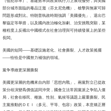
（低犯罪率）、基建效率與政策執行力上展現優勢，與美國
部分城市面臨的毒品泛濫（芬太尼危機）、槍擊與無家可歸
問題形成對比。特朗普執政時期強調「美國優先」、退出巴
黎協定等舉措，以及國内政治極化加劇、治安挑戰突顯，某
種程度上反襯出中國模式在社會治理與可持續發展上的某些
長闆。
美國的短闆——基礎設施老化、社會撕裂、人才政策搖擺
——恰恰是中國努力補強的領域。
黨争導緻更深層撕裂
美國更深層的危機來自内部「思想内戰」。兩黨對立已從政
策分歧演變爲價值認同沖突，國會立法常因黨派之争陷入僵
局，社會在移民、種族、性别、氣候等議題上嚴重撕裂。民
主黨推動的ＤＥＩ（多元、平等、包容）政策，本意矯正曆