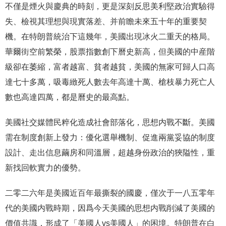
不僅是煙火與慶典的時刻，更是深刻反思美利堅政治實驗得
失、檢視其理想與現實落差、并前瞻未來五十年的重要契
機。在特朗普統治下這幾年，美國出現冰火二重天的格局。
華爾街空前繁榮，股票指數創下曆史新高，但美國的中産階
級卻在萎縮，富者越富、貧者越貧，美國的無家可歸人口高
達七十多萬，吸毒緻死人數去年高達十萬、槍枝暴力死亡人
數也高達四萬，都是曆史的最高點。
美國社交媒體民粹化造成社會部落化，思想内戰不斷。美國
需在制度創新上發力：優化選舉機制、促進兩黨妥協的制度
設計、走出信息繭房和同溫層，超越身份政治的狹隘性，重
新找回軟實力的優勢。
二零二六年是美國近百年最撕裂的國慶，僅次于一八五零年
代的美國内戰時期，因爲今天美國的思想内戰削減了美國的
價值共識，形成了「美國人vs美國人」的困境。特朗普在白