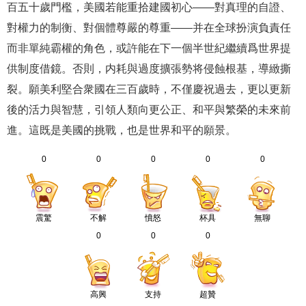
百五十歲門檻，美國若能重拾建國初心——對真理的自證、
對權力的制衡、對個體尊嚴的尊重——并在全球扮演負責任
而非單純霸權的角色，或許能在下一個半世紀繼續爲世界提
供制度借鏡。否則，内耗與過度擴張勢将侵蝕根基，導緻撕
裂。願美利堅合衆國在三百歲時，不僅慶祝過去，更以更新
後的活力與智慧，引領人類向更公正、和平與繁榮的未來前
進。這既是美國的挑戰，也是世界和平的願景。
0
0
0
0
0
震驚
不解
憤怒
杯具
無聊
0
0
0
高興
支持
超贊