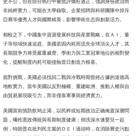
史不公，但在部分執行中被批評矯枉過正，強調身份政治而
非純粹實力，可能在大學錄取、企業招聘與科研團隊中排斥
亞裔等優秀人才與國際精英，影響學術生态與創新活力。
相較之下，中國集中資源發展科技與産業戰略，在ＡＩ、量
子等領域快速追趕。美國若因内耗而流失全球頂尖人才，其
長期競争力将受嚴重威脅。學術力與工業冠軍地位的相對變
化，提醒制度内耗可能侵蝕昔日創造力根基。
面對挑戰，美國必須找回二戰與冷戰時期曾經占據的道德高
地軟實力。當年美國以反對極權、重建歐洲、推動人權與自
由貿易展現吸引力，而非僅靠軍事與經濟實力。
美國當前慎防飲鸠止渴，以民粹或短期政治正确掩蓋深層問
題，犧牲憲政傳統與長期制度健康；倒洗澡水連嬰兒一起
倒，特朗普在批判民主黨的ＤＥＩ過頭時，在消除曆史污點