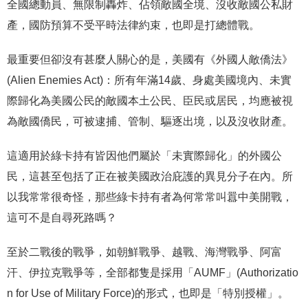
全國總動員、無限制轟炸、佔領敵國全境、沒收敵國公私財
產，國防預算不受平時法律約束，也即是打總體戰。
最重要但卻沒有甚麼人關心的是，美國有《外國人敵僑法》
(Alien Enemies Act)：所有年滿14歲、身處美國境內、未實
際歸化為美國公民的敵國本土公民、臣民或居民，均應被視
為敵國僑民，可被逮捕、管制、驅逐出境，以及沒收財產。
這適用於綠卡持有皆因他們屬於「未實際歸化」的外國公
民，這甚至包括了正在被美國政治庇護的異見分子在內。所
以我常常很奇怪，那些綠卡持有者為何常常叫囂中美開戰，
這可不是自尋死路嗎？
至於二戰後的戰爭，如朝鮮戰爭、越戰、海灣戰爭、阿富
汗、伊拉克戰爭等，全部都隻是採用「AUMF」(Authorizatio
n for Use of Military Force)的形式，也即是「特別授權」。