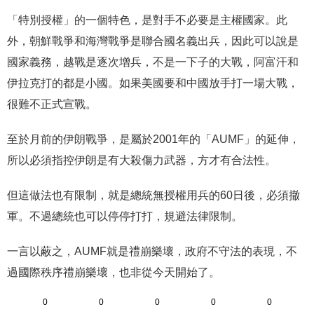
「特別授權」的一個特色，是對手不必要是主權國家。此
外，朝鮮戰爭和海灣戰爭是聯合國名義出兵，因此可以說是
國家義務，越戰是逐次增兵，不是一下子的大戰，阿富汗和
伊拉克打的都是小國。如果美國要和中國放手打一場大戰，
很難不正式宣戰。
至於月前的伊朗戰爭，是屬於2001年的「AUMF」的延伸，
所以必須指控伊朗是有大殺傷力武器，方才有合法性。
但這做法也有限制，就是總統無授權用兵的60日後，必須撤
軍。不過總統也可以停停打打，規避法律限制。
一言以蔽之，AUMF就是禮崩樂壞，政府不守法的表現，不
過國際秩序禮崩樂壞，也非從今天開始了。
0
0
0
0
0