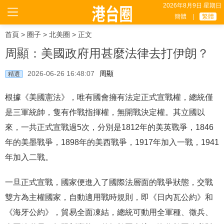
2026年8月9日 星期日
簡體
|
繁體
首頁
>
圈子
>
北美圈
> 正文
周顯：美國政府用甚麼法律去打伊朗？
2026-06-26 16:48:07
周顯
精選
根據《美國憲法》，唯有國會擁有法定正式宣戰權，總統僅
是三軍統帥，隻有作戰指揮權，無開戰決定權。其立國以
來，一共正式宣戰過5次，分別是1812年的美英戰爭，1846
年的美墨戰爭，1898年的美西戰爭，1917年加入一戰，1941
年加入二戰。
一旦正式宣戰，國家便進入了國際法層面的戰爭狀態，交戰
雙方為主權國家，自動適用戰時規則，即《日內瓦公約》和
《海牙公約》，貿易全面凍結，總統可動用全軍種、徵兵、