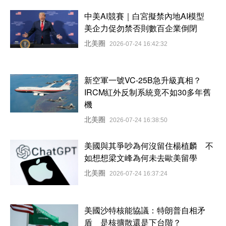
中美AI競賽｜白宮擬禁內地AI模型
美企力促勿禁否則數百企業倒閉
北美圈
2026-07-24 16:42:32
新空軍一號VC-25B急升級真相？
IRCM紅外反制系統竟不如30多年舊
機
北美圈
2026-07-24 16:38:50
美國與其爭吵為何沒留住楊植麟 不
如想想梁文峰為何未去歐美留學
北美圈
2026-07-24 16:37:24
美國沙特核能協議：特朗普自相矛
盾 是核擴散還是下台階？