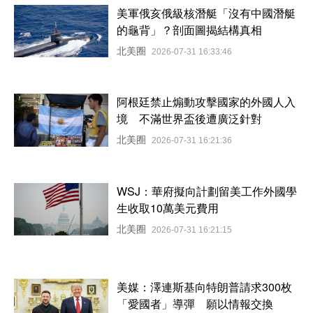
美軍俄亥俄級核潛艇「沒有中國潛艇
的龜背」？剖面圖揭結構真相
北美圈
2026-07-31 16:33:46
阿根廷禁止煽動攻擊國家的外國人入
境 不滿世界盃後遭廣泛針對
北美圈
2026-07-31 16:21:36
WSJ：華府擬向計劃留美工作外國學
生收取10萬美元費用
北美圈
2026-07-31 16:21:15
美媒：澤連斯基向特朗普請求300枚
「愛國者」導彈 願以情報交換