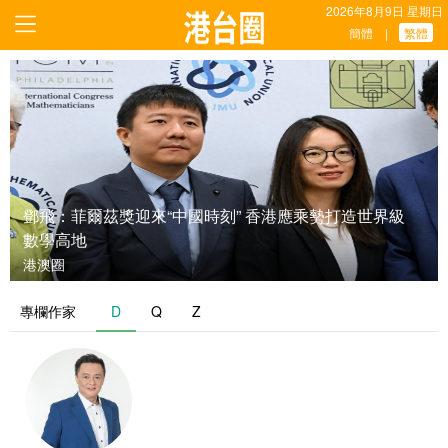
2026年8月9日 星期日
簡體
繁體
|
鄧飛：菲爾茲獎迎來“中國時刻” 香港應乘勢打造世界級
數學高地
港澳圈
專欄作家
D
Q
Z