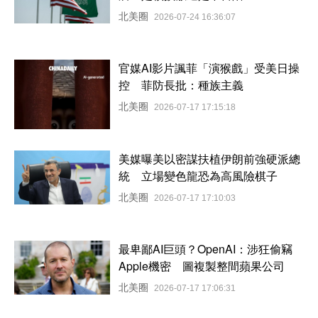
北美圈
2026-07-24 16:36:07
官媒AI影片諷菲「演猴戲」受美日操
控 菲防長批：種族主義
北美圈
2026-07-17 17:15:18
美媒曝美以密謀扶植伊朗前強硬派總
統 立場變色龍恐為高風險棋子
北美圈
2026-07-17 17:10:03
最卑鄙AI巨頭？OpenAI：涉狂偷竊
Apple機密 圖複製整間蘋果公司
北美圈
2026-07-17 17:06:31