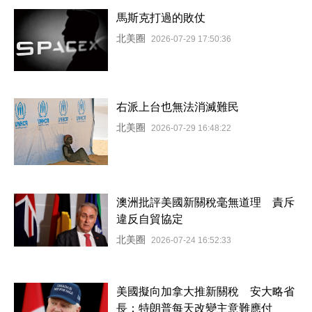
馬斯克打過的敗仗
北美圈
2026-07-29 17:50:36
右派上台也無法消滅難民
北美圈
2026-07-29 16:48:22
澳洲批評美國新關稅毫無道理 責斥
違反自貿協定
北美圈
2026-07-24 16:52:33
美國擬向加拿大推新關稅 安大略省
長：特朗普每天改變主意難應付