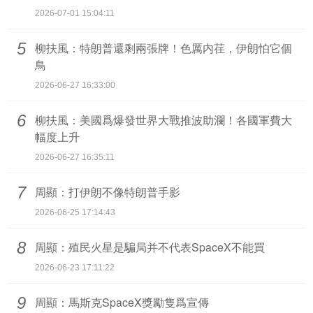
2026-07-01 15:04:11
5
柳扶風：特朗普還剩兩張牌！色厲内荏，伊朗怕它個
鳥
2026-06-27 16:33:00
6
柳扶風：美國爲爆發世界大戰推波助瀾！各國軍費大
幅度上升
2026-06-27 16:35:11
7
周顯：打伊朗不像特朗普手影
2026-06-25 17:14:43
8
周顯：殖民火星是騙局并不代表SpaceX不能買
2026-06-23 17:11:22
9
周顯：馬斯克SpaceX獎勵隻爲宣傳