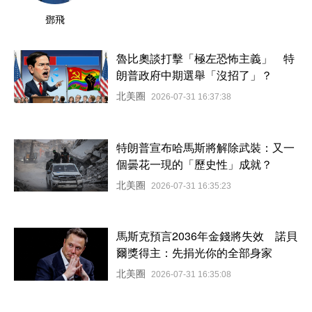
鄧飛
魯比奧談打擊「極左恐怖主義」 特
朗普政府中期選舉「沒招了」？
北美圈
2026-07-31 16:37:38
特朗普宣布哈馬斯將解除武裝：又一
個曇花一現的「歷史性」成就？
北美圈
2026-07-31 16:35:23
馬斯克預言2036年金錢將失效 諾貝
爾獎得主：先捐光你的全部身家
北美圈
2026-07-31 16:35:08