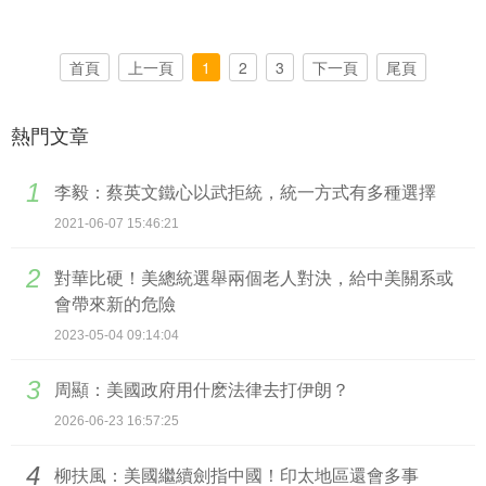
首頁
上一頁
1
2
3
下一頁
尾頁
熱門文章
1
李毅：蔡英文鐵心以武拒統，統一方式有多種選擇
2021-06-07 15:46:21
2
對華比硬！美總統選舉兩個老人對決，給中美關系或
會帶來新的危險
2023-05-04 09:14:04
3
周顯：美國政府用什麽法律去打伊朗？
2026-06-23 16:57:25
4
柳扶風：美國繼續劍指中國！印太地區還會多事