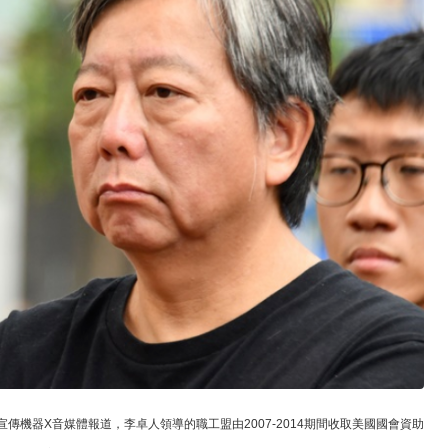
反中宣傳機器X音媒體報道，李卓人領導的職工盟由2007-2014期間收取美國國會資助