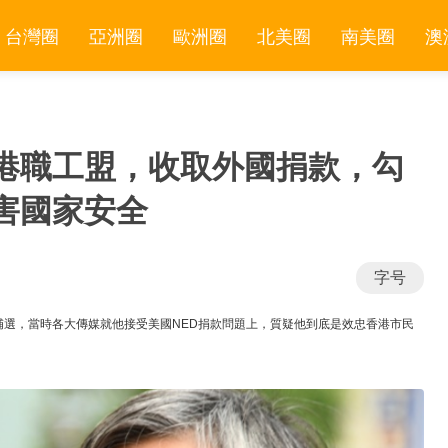
台灣圈
亞洲圈
歐洲圈
北美圈
南美圈
澳
港職工盟，收取外國捐款，勾
害國家安全
字号
補選，當時各大傳媒就他接受美國NED捐款問題上，質疑他到底是效忠香港市民