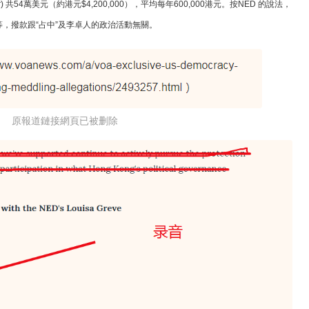
ter) 共54萬美元（約港元$4,200,000），平均每年600,000港元。按NED 的說法，
，撥款跟“占中”及李卓人的政治活動無關。
原報道鏈接網頁已被删除