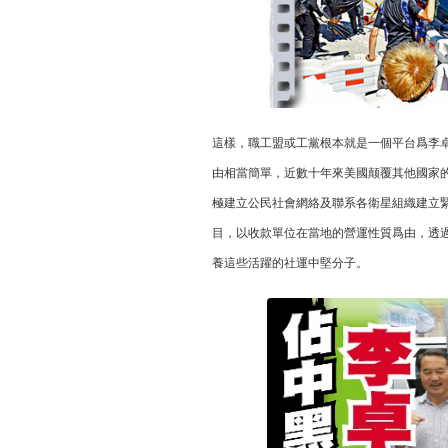
這樣，職工盟或工黨根本就是一個平台爲李
由相當簡單，近數十年來美國颠覆其他國家
極建立公民社會網絡及聯系各衛星組織建立
目，以收款單位在當地的營運性質爲由，透過
養這些活躍的社運中堅分子。