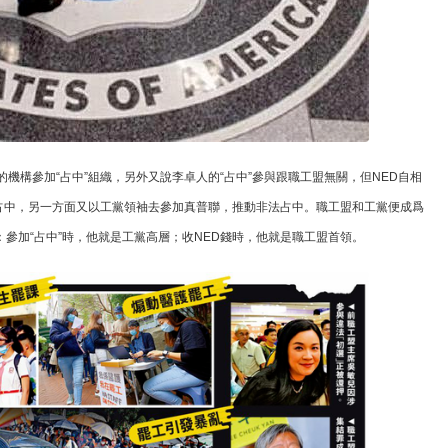
的機構參加“占中”組織，另外又說李卓人的“占中”參與跟職工盟無關，但NED自相
占中，另一方面又以工黨領袖去參加真普聯，推動非法占中。職工盟和工黨便成爲
：參加“占中”時，他就是工黨高層；收NED錢時，他就是職工盟首領。