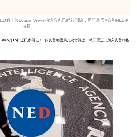
的主管Louisa Greve的錄音也已經被刪除，再證美國X音和NED身
有屎）
13年5月15日泛民參與“占中”的真普聯盟第九次會議上，職工盟正式加入真普聯推