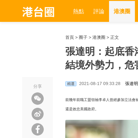
熱點
評論
港澳圈
首頁
>
圈子
>
港澳圈
> 正文
張達明：起底香
結境外勢力，危
2021-08-17 09:33:28
張達明
精選
分享
前幾年前職工盟領袖李卓人曾經參加立法會
還是效忠美國政府。