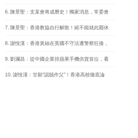
陳景聖：支某會将成曆史！獨家消息，常委會
陳景聖：香港教協自行解散！絕不能就此罷休
謝悅漢：香港黃絲在英國不守法遭警察狂揍，
劉瀾昌：從中國企業排蘋果手機供貨首位，看
謝悅漢：甘願“認賊作父”！香港高校徹底淪