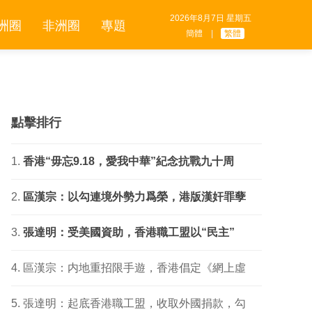
2026年8月7日 星期五
洲圈
非洲圈
專題
簡體
|
繁體
點擊排行
香港“毋忘9.18，愛我中華”紀念抗戰九十周
區漢宗：以勾連境外勢力爲榮，港版漢奸罪孽
張達明：受美國資助，香港職工盟以“民主”
區漢宗：内地重招限手遊，香港倡定《網上虛
張達明：起底香港職工盟，收取外國捐款，勾