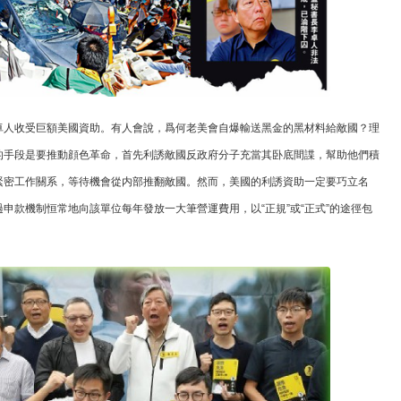
卓人收受巨額美國資助。有人會說，爲何老美會自爆輸送黑金的黑材料給敵國？理
的手段是要推動顔色革命，首先利誘敵國反政府分子充當其卧底間諜，幫助他們積
緊密工作關系，等待機會從内部推翻敵國。然而，美國的利誘資助一定要巧立名
申款機制恒常地向該單位每年發放一大筆營運費用，以“正規”或“正式”的途徑包