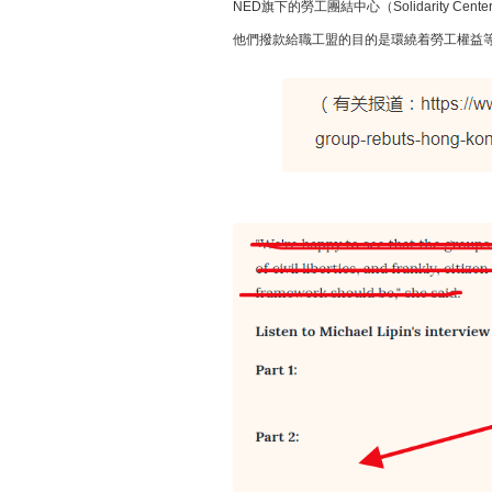
NED旗下的勞工團結中心（Solidarity Cen
他們撥款給職工盟的目的是環繞着勞工權益等