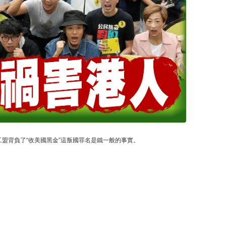
盟背負了“收美國黑金”這叛國罪名是鐵一般的事實。