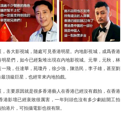
展，各大影視城，随處可見香港明星。内地影視城，成爲香港
港明星們，如今已經紮堆出現在内地影視城。元華，元秋，林
黃一飛，任達華，苑瓊丹，徐少強，陳浩民，李子雄，甚至劉
港最頂級巨星，也經常來内地拍戲。
展，主要原因就是很多香港藝人在香港已經沒有戲拍，在香港
香港影壇已經衰敗很厲害，一年到頭也沒有多少劇組開工拍
備拍港片，可拍攝電影也很有限。