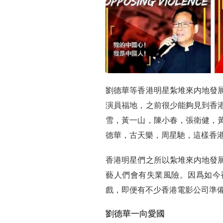
劉德華等香港明星紮堆來内地發
演員福地，之前很少能夠見到香
雪，黃一山，陳小春，張衛健，
德華，古天樂，周星馳，這樣香
香港明星們之所以紮堆來内地發
藝人們會有失業風險。因爲如今
戲，即便有不少香港電影公司準
劉德華一向愛國