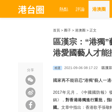
熱點
評論
港澳圈
首頁
>
圈子
>
港澳圈
> 正文
區漢宗：“港獨
港愛國藝人才能
2021-09-06 08:17:22
區漢宗
精選
分享
國家再不能容忍“港獨”藝人一
2017年元月，《中國國防報》
鍋》，
對香港港獨進行重批，指
國。
文章中指出：香港歌手張敬