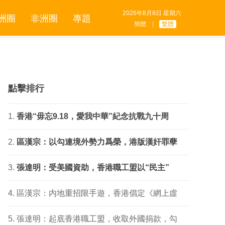
2026年8月8日 星期六
洲圈
非洲圈
專題
簡體
|
繁體
點擊排行
香港“毋忘9.18，愛我中華”紀念抗戰九十周
區漢宗：以勾連境外勢力爲榮，港版漢奸罪孽
張達明：受美國資助，香港職工盟以“民主”
區漢宗：内地重招限手遊，香港倡定《網上虛
張達明：起底香港職工盟，收取外國捐款，勾