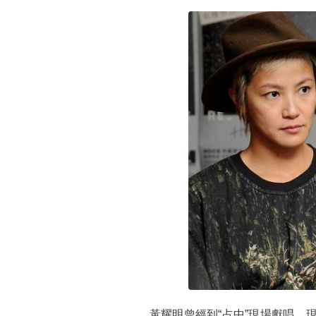
黃耀明曾經到“占中”現場獻唱，