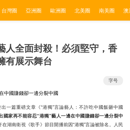
台灣圈
亞洲圈
歐洲圈
北美圈
南美圈
澳
”藝人全面封殺！必須堅守，香
擁有展示舞台
字号
邊在中國賺錢卻一邊分裂中國
發出一篇重磅文章《“港獨”言論藝人：不許吃中國飯砸中國
出國家再不能容忍“港獨”藝人一邊在中國賺錢卻一邊分裂中
軒在湖南衛視《歌手》節目開播前因“港獨”言論被除名。人民