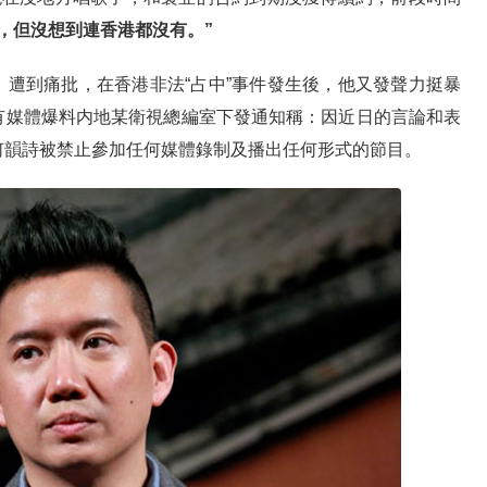
，但沒想到連香港都沒有。”
遭到痛批，在香港非法“占中”事件發生後，他又發聲力挺暴
有媒體爆料内地某衛視總編室下發通知稱：因近日的言論和表
何韻詩被禁止參加任何媒體錄制及播出任何形式的節目。