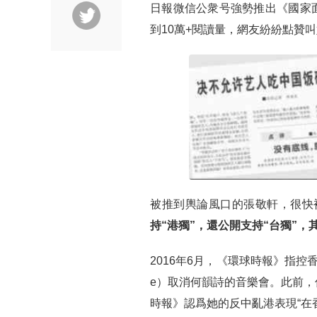
日報微信公衆号強勢推出《國家
到10萬+閱讀量，網友紛紛點贊
被推到輿論風口的張敬軒，很快
持“港獨”，還公開支持“台獨”，
2016年6月，《環球時報》指控
e）取消何韻詩的音樂會。此前，
時報》認爲她的反中亂港表現“在