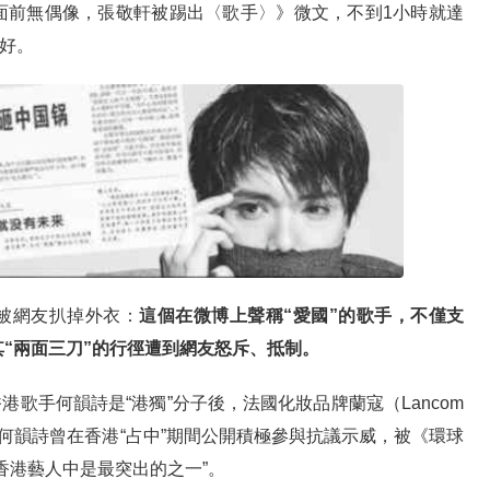
面前無偶像，張敬軒被踢出〈歌手〉》微文，不到1小時就達
叫好。
被網友扒掉外衣：
這個在微博上聲稱“愛國”的歌手，不僅支
其“兩面三刀”的行徑遭到網友怒斥、抵制。
香港歌手何韻詩是“港獨”分子後，法國化妝品牌蘭寇（Lancom
何韻詩曾在香港“占中”期間公開積極參與抗議示威，被《環球
香港藝人中是最突出的之一”。