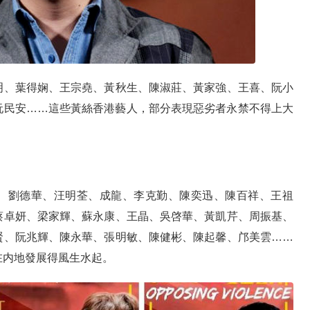
明、葉得娴、王宗堯、黃秋生、陳淑莊、黃家強、王喜、阮小
阮民安……這些黃絲香港藝人，部分表現惡劣者永禁不得上大
。
、劉德華、汪明荃、成龍、李克勤、陳奕迅、陳百祥、王祖
蔡卓妍、梁家輝、蘇永康、王晶、吳啓華、黃凱芹、周振基、
賢、阮兆輝、陳永華、張明敏、陳健彬、陳起馨、邝美雲……
在内地發展得風生水起。