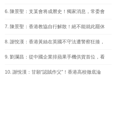
陳景聖：支某會将成曆史！獨家消息，常委會
陳景聖：香港教協自行解散！絕不能就此罷休
謝悅漢：香港黃絲在英國不守法遭警察狂揍，
劉瀾昌：從中國企業排蘋果手機供貨首位，看
謝悅漢：甘願“認賊作父”！香港高校徹底淪