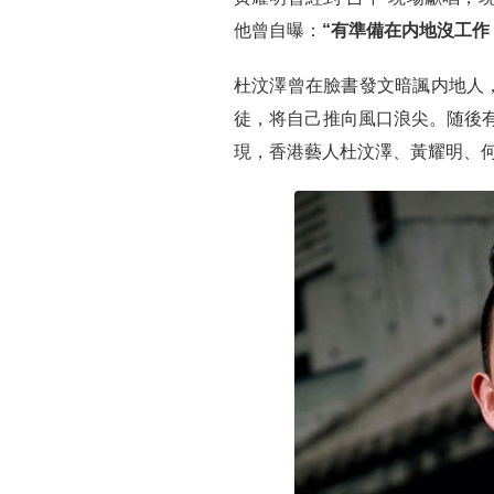
他曾自曝：
“有準備在内地沒工作
杜汶澤曾在臉書發文暗諷内地人，
徒，将自己推向風口浪尖。随後
現，香港藝人杜汶澤、黃耀明、