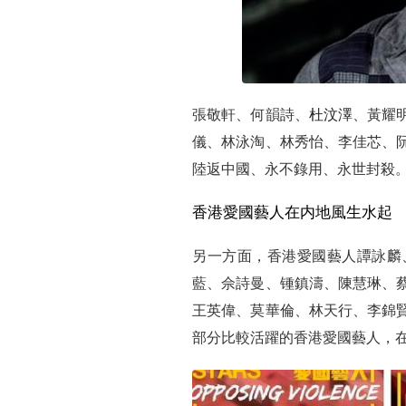
張敬軒、何韻詩、
杜汶澤
、黃耀
儀、林泳淘、林秀怡、李佳芯、
陸返中國、永不錄用、永世封殺
香港愛國藝人在内地風生水起
另一方面，香港愛國藝人譚詠麟
藍、佘詩曼、锺鎮濤、陳慧琳、
王英偉、莫華倫、林天行、李錦
部分比較活躍的香港愛國藝人，