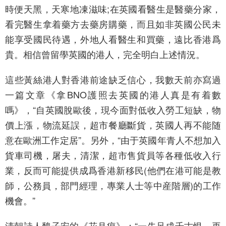
時便天黑，天寒地凍滋味;在英國看醫生是醫藥分家，
看完醫生拿着藥方去藥房購藥，而且如非英國公民未
能享受國民待遇，外地人看醫生和買藥，遠比香港爲
貴。相信曾留學英國的港人，完全明白上述情況。
這些黃絲港人對香港前途缺乏信心，我數天前亦寫過
一篇文章《拿BNO護照去英國的港人真是有着數
嗎》，“自英國脫歐後，現今面對低收入勞工短缺，物
價上漲，物流延誤，超市餐廳斷貨，英國人再不能随
意在歐洲工作定居”。另外，“由于英國年青人不想加入
貨車司機，屠夫，清潔，超市售貨員等各種低收入行
業，反而可能提供成爲香港新移民(他們在港可能是教
師，公務員，部門經理，專業人士等中産階層)的工作
機會。”
清朝詩人魏子安的《花月痕》：“一失足成千古恨，再