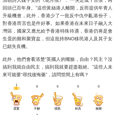
回頭已百年身。”這些黃絲港人離開，反而提供年青人
升級機會，此外，香港少了一批反中仇中亂港份子，
對香港而言也是件好事。如果香港在未來日子融入大
灣區，國家又應允給予香港特殊待遇，香港仍将是會
生蛋的雞和聚寶盆，但這批持BNO移民港人及其子女
已錯失良機。
此外，他們會看清楚“英國人的嘴臉，自由？民主？沒
搞到我就自由民主，搞到我就要趕盡殺絕。”這些人未
來可能要“尋找後悔藥”，請問世間上有嗎？
1
0
0
0
0
震驚
不解
憤怒
杯具
無聊