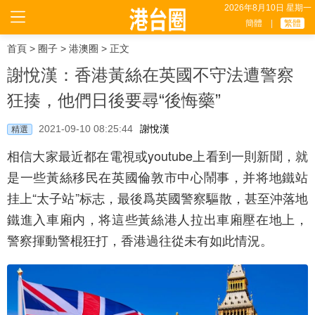
2026年8月10日 星期一
簡體
|
繁體
首頁
>
圈子
>
港澳圈
> 正文
謝悅漢：香港黃絲在英國不守法遭警察
狂揍，他們日後要尋“後悔藥”
2021-09-10 08:25:44
謝悅漢
精選
相信大家最近都在電視或youtube上看到一則新聞，就
是一些黃絲移民在英國倫敦市中心鬧事，并将地鐵站
挂上“太子站”标志，最後爲英國警察驅散，甚至沖落地
鐵進入車廂内，将這些黃絲港人拉出車廂壓在地上，
警察揮動警棍狂打，香港過往從未有如此情況。