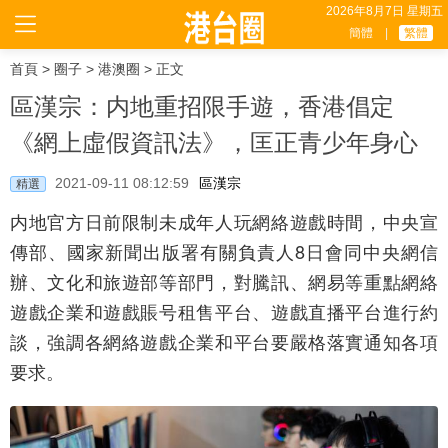
2026年8月7日 星期五
簡體
|
繁體
首頁
>
圈子
>
港澳圈
> 正文
區漢宗：内地重招限手遊，香港倡定
《網上虛假資訊法》，匡正青少年身心
2021-09-11 08:12:59
區漢宗
精選
内地官方日前限制未成年人玩網絡遊戲時間，中央宣
傳部、國家新聞出版署有關負責人8日會同中央網信
辦、文化和旅遊部等部門，對騰訊、網易等重點網絡
遊戲企業和遊戲賬号租售平台、遊戲直播平台進行約
談，強調各網絡遊戲企業和平台要嚴格落實通知各項
要求。