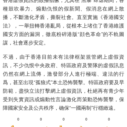
種鼓吹暴力、煽動仇恨的假新聞、假消息在網上散
播，不斷激化矛盾，撕裂社會。直至實施《香港國安
法》，一舉扭轉香港亂局，從根本上堵住了香港維護
國安方面的漏洞，徹底粉碎港版“顔色革命”的不軌圖
謀，社會逐步安定。
不過，由于香港目前未有法律框架規管網上虛假資
訊，不少仇恨中央政府、特區政府及警隊的虛假訊息
仍然在網上流傳，激發部分人進行極端、違法的行
爲，甚至出現“孤狼式”本土恐怖襲擊。特區政府要及早
防範，盡快立法打擊網上虛假資訊，杜絕再有青少年
受到失實資訊或煽動性言論激化而策動恐怖襲擊，保
障國家安全及公共秩序，确保“一國兩制”行穩緻遠。
0
0
0
0
0