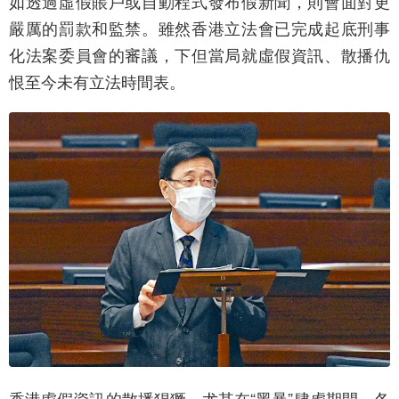
如透過虛假賬戶或自動程式發布假新聞，則會面對更
嚴厲的罰款和監禁。雖然香港立法會已完成起底刑事
化法案委員會的審議，下但當局就虛假資訊、散播仇
恨至今未有立法時間表。
香港虛假資訊的散播猖獗，尤其在“黑暴”肆虐期間，各