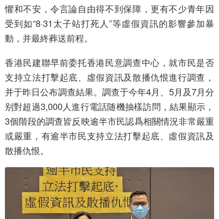
懼和不安，令言論自由得不到保障，更有不少青年因
受到如“8·31太子站打死人”等虛假資訊的影響參加暴
動，并最終葬送前程。
香港民建聯早前委托香港民意調查中心，就市民是否
支持立法打擊起底、虛假資訊及散播仇恨進行調查，
并于昨日公布調查結果。調查于今年4月、5月及7月分
别對超過3,000人進行電話随機抽樣訪問，結果顯示，
3個階段的調查皆反映逾半市民認爲相關情況非常嚴重
或嚴重，有逾半市民支持立法打擊起底、虛假資訊及
散播仇恨。