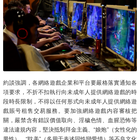
約談強調，各網絡遊戲企業和平台要嚴格落實通知各
項要求，不折不扣執行向未成年人提供網絡遊戲的時
段時長限制，不得以任何形式向未成年人提供網絡遊
戲賬号租售交易服務。要加強網絡遊戲内容審核把
關，嚴禁含有錯誤價值取向、淫穢色情、血腥恐怖等
違法違規内容，堅決抵制拜金主義、“娘炮”（女性化的
男性）、“耽美”（多用于表述同性戀愛情）等不良文化