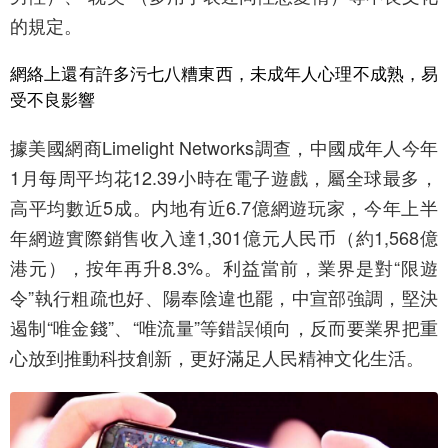
的規定。
網絡上還有許多污七八糟東西，未成年人心理不成熟，易
受不良影響
據美國網商Limelight Networks調查，中國成年人今年
1月每周平均花12.39小時在電子遊戲，屬全球最多，
高平均數近5成。内地有近6.7億網遊玩家，今年上半
年網遊實際銷售收入達1,301億元人民币（約1,568億
港元），按年再升8.3%。利益當前，業界是對“限遊
令”執行粗疏也好、陽奉陰違也罷，中宣部強調，堅決
遏制“唯金錢”、“唯流量”等錯誤傾向，反而要業界把重
心放到推動科技創新，更好滿足人民精神文化生活。