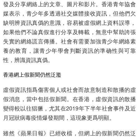
發及分享網絡上的文章、圖片和影片。香港青年協會
媒表示，青少年多透過社交媒體接收資訊，但他們欠
缺明辨資訊真僞的意識，容易被虛假網上資料誤導，
如果他們不論真假進行分享及轉載，無意中幫助誇張
失實的網絡謊言傳播。社會有需要加強青少年網絡素
養的教育，讓青少年學會判斷資訊的準确性與可靠
性，辨識資訊真僞。
香港網上假新聞仍然泛濫
虛假資訊指爲傷害個人或社會而故意制造和散播的虛
假消息，當中包括假新聞。在香港，虛假資訊的散播
變得較以往猖獗，尤其在2019年下半年社會事件及近
月冠狀病毒疫情爆發期間，這現象更爲明顯。
雖然《蘋果日報》已經收檔，但網上的假新聞仍然泛