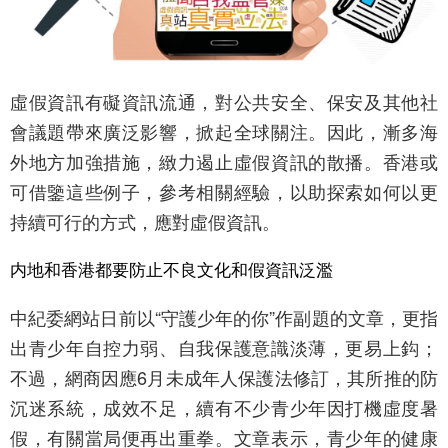
虛假資訊有礙資訊流通，對公共安全、保安及其他社
會議題帶來廣泛影響，掀起全球關注。因此，漸多海
外地方加強措施，緻力遏止虛假資訊的散播。香港或
可借鑒這些例子，參考相關經驗，以助探索如何以更
持續可行的方式，應對虛假資訊。
内地和香港都要防止不良文化和假資訊泛濫
中紀委網站日前以“守護少年的你”作副題的文章，更指
出青少年自控力弱、自我保護意識淡薄，更易上鈎；
不過，網商因應6月未成年人保護法修訂，其所推的防
沉迷系統，成效不足，續有不少青少年因打機虛度暑
假，有關當局便再出重拳。文章表示，青少年的健康