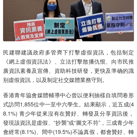
民建聯建議政府多管齊下打擊虛假資訊，包括制定
《網上虛假資訊法》、立法打擊散播仇恨、向市民推
廣資訊素養及宣傳、資助科技研發，更快及準确的識
别虛假資訊，以及制定社交媒體業務守則。
香港青年協會媒體輔導中心曾以便利抽樣自填問卷形
式訪問1,855位中一至中六學生。結果顯示，近五成(4
8.1%) 青少年從來沒有在贊好、轉發及分享資訊後，
發現該資訊是虛假、“抄襲”或“圖文不符”，三成青少年
會經常(8.1%)、間中(19.5%)不論真假，都會贊好、轉