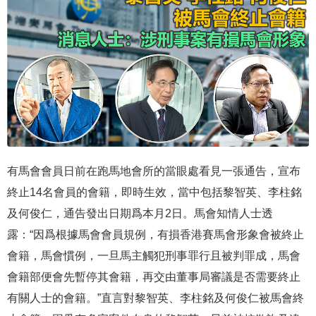
有馬會會員日前在跑馬地會所的當眼處看見一張通告，宣布
終止14名會員的會籍，即時生效，當中包括黎智英、李柱銘
及何俊仁，通告發出日期爲本月2日。馬會知情人士透
露：“因爲根據馬會會員規例，有損香港賽馬會形象會被終止
會籍，馬會慣例，一旦馬主觸犯刑事罪行且被判罪成，馬會
會籍部便會先暫停其會籍，再交由董事局審議是否需要終止
有關人士的會籍。”直言對黎智英、李柱銘及何俊仁被馬會終