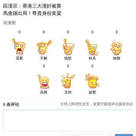
區漢宗：香港三大漢奸被賽
馬會踢出局！尊貴身份黃粱
一夢，注定要遺臭萬年
港澳圈
0
0
0
0
0
震驚
不解
憤怒
杯具
無聊
0
0
0
高興
支持
超贊