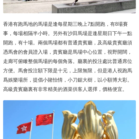
香港有跑馬地的馬場是逢每星期三晚上7點開跑，有8場賽
事，每場相隔半小時。另外有沙田馬場是逢星期日下午一點
開跑，有十場。兩個馬場都有普通貴賓廳，及高級貴賓廳須
憑馬會的會員證入場，貴賓廳是馬場中心位置，視野開闊，
走廊可俯瞰整個馬場的每個角落。廳裏的投注處比普通席位
方便。馬會投注額下限是十元，上限無限，但是港人視跑馬
爲娛樂場所，提倡小賭怡情，小刀鋸大樹，以小額博大彩。
高級貴賓廳裏有非常精美的酒菜供客人選擇，價格便宜。