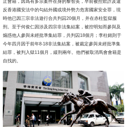
止會籍，因爲有多宗案件在身的黎智英，早前被控欺詐及違
反香港國安法中的勾結外國或境外勢力危害國家安全罪，現
時他已因三宗非法遊行合共判囚20個月，并在赤柱監獄服
刑。至于何俊仁因涉及四宗非法集結案，被控明知而參與及
煽惑他人參與未經批準集結罪，共判囚18個月；李柱銘則于
今年四月因于前年8‧18非法集結案，被裁定參與未經批準集
結罪，被判入獄11個月，緩刑兩年。他們被取消馬會會籍是
自找的。