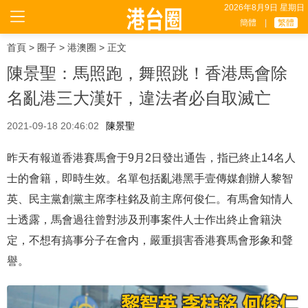
2026年8月9日 星期日
簡體
|
繁體
首頁
>
圈子
>
港澳圈
> 正文
陳景聖：馬照跑，舞照跳！香港馬會除
名亂港三大漢奸，違法者必自取滅亡
2021-09-18 20:46:02
陳景聖
昨天有報道香港賽馬會于9月2日發出通告，指已終止14名人
士的會籍，即時生效。名單包括亂港黑手壹傳媒創辦人黎智
英、民主黨創黨主席李柱銘及前主席何俊仁。有馬會知情人
士透露，馬會過往曾對涉及刑事案件人士作出終止會籍決
定，不想有搞事分子在會内，嚴重損害香港賽馬會形象和聲
譽。