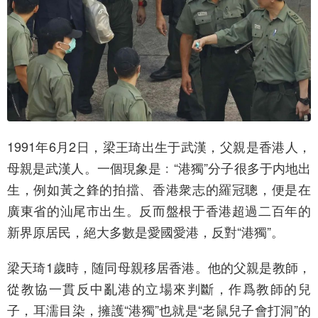
1991年6月2日，梁王琦出生于武漢，父親是香港人，
母親是武漢人。一個現象是﹕“港獨”分子很多于内地出
生，例如黃之鋒的拍擋、香港衆志的羅冠聰，便是在
廣東省的汕尾市出生。反而盤根于香港超過二百年的
新界原居民，絕大多數是愛國愛港，反對“港獨”。
梁天琦1歲時，随同母親移居香港。他的父親是教師，
從教協一貫反中亂港的立場來判斷，作爲教師的兒
子，耳濡目染，擁護“港獨”也就是“老鼠兒子會打洞”的