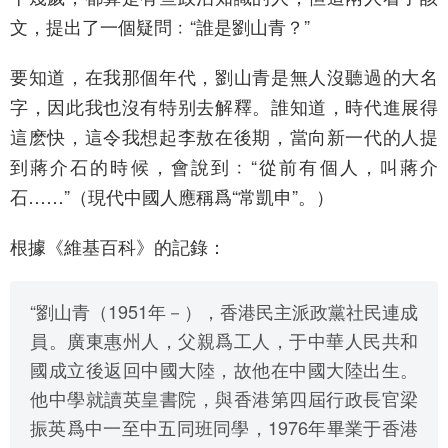
文，提出了一個疑問﹕“誰是劉山青？”
要知道，在我那個年代，劉山青是無人沒聽過的大名
字，因此我也沒有特别去解釋。誰知道，時代進展得
這麽快，這令我想起李敖在後期，當向新一代的人提
到蔣介石的時候，會說到﹕“從前有個人，叫蔣介
石……”（現代中國人應稱爲“常凱申”。）
根據《維基百科》的記錄：
“劉山青（1951年－），香港民主派政黨社民連成
員。廣東惠州人，父親爲工人，于中華人民共和
國成立後返回中國大陸，故他在中國大陸出生。
他中學就讀英皇書院，與香港第四屆行政長官梁
振英爲中一至中五同班同學，1976年畢業于香港