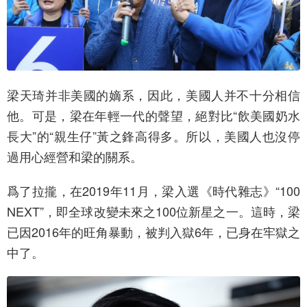
梁天琦并非美國的嫡系，因此，美國人并不十分相信
他。可是，梁在年輕一代的聲望，絕對比“飲美國奶水
長大”的“親生仔”黃之鋒高得多。所以，美國人也沒停
過用心經營和梁的關系。
爲了拉攏，在2019年11月，梁入選《時代雜志》“100
NEXT”，即全球改變未來之100位新星之一。這時，梁
已因2016年的旺角暴動，被判入獄6年，已身在牢獄之
中了。