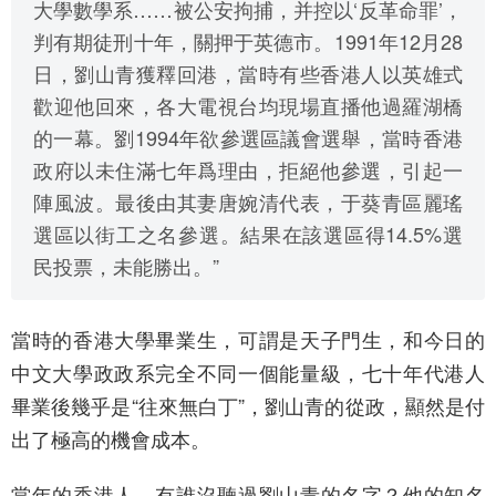
大學數學系……被公安拘捕，并控以‘反革命罪’，
判有期徒刑十年，關押于英德市。1991年12月28
日，劉山青獲釋回港，當時有些香港人以英雄式
歡迎他回來，各大電視台均現場直播他過羅湖橋
的一幕。劉1994年欲參選區議會選舉，當時香港
政府以未住滿七年爲理由，拒絕他參選，引起一
陣風波。最後由其妻唐婉清代表，于葵青區麗瑤
選區以街工之名參選。結果在該選區得14.5%選
民投票，未能勝出。”
當時的香港大學畢業生，可謂是天子門生，和今日的
中文大學政政系完全不同一個能量級，七十年代港人
畢業後幾乎是“往來無白丁”，劉山青的從政，顯然是付
出了極高的機會成本。
當年的香港人，有誰沒聽過劉山青的名字？他的知名