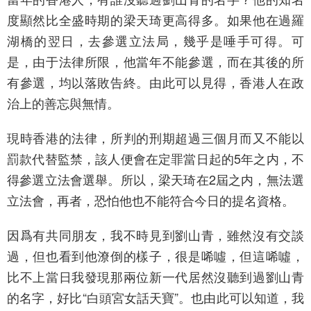
度顯然比全盛時期的梁天琦更高得多。如果他在過羅
湖橋的翌日，去參選立法局，幾乎是唾手可得。可
是，由于法律所限，他當年不能參選，而在其後的所
有參選，均以落敗告終。由此可以見得，香港人在政
治上的善忘與無情。
現時香港的法律，所判的刑期超過三個月而又不能以
罰款代替監禁，該人便會在定罪當日起的5年之内，不
得參選立法會選舉。所以，梁天琦在2屆之内，無法選
立法會，再者，恐怕他也不能符合今日的提名資格。
因爲有共同朋友，我不時見到劉山青，雖然沒有交談
過，但也看到他潦倒的樣子，很是唏噓，但這唏噓，
比不上當日我發現那兩位新一代居然沒聽到過劉山青
的名字，好比“白頭宮女話天寶”。也由此可以知道，我