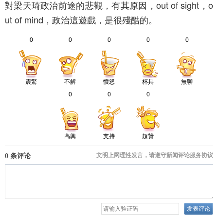
對梁天琦政治前途的悲觀，有其原因，out of sight，o
ut of mind，政治這遊戲，是很殘酷的。
0
0
0
0
0
震驚
不解
憤怒
杯具
無聊
0
0
0
高興
支持
超贊