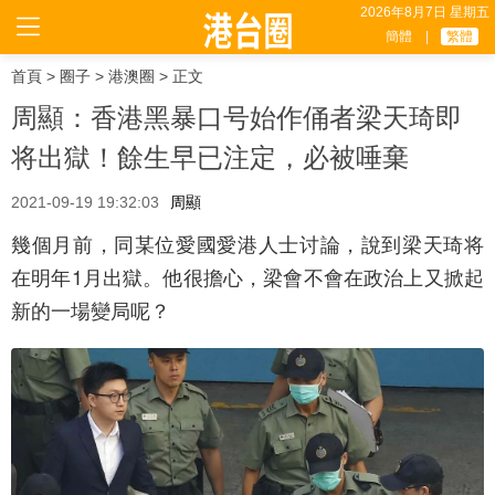
2026年8月7日 星期五
簡體
|
繁體
首頁
>
圈子
>
港澳圈
> 正文
周顯：香港黑暴口号始作俑者梁天琦即
将出獄！餘生早已注定，必被唾棄
2021-09-19 19:32:03
周顯
幾個月前，同某位愛國愛港人士讨論，說到梁天琦将
在明年1月出獄。他很擔心，梁會不會在政治上又掀起
新的一場變局呢？