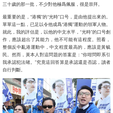
三十歲的那一批，不少對他極爲佩服，很是崇拜。
最重要的是，“港獨”的“光時”口号，是由他提出來的。
單單這一點，已足以令他成爲“港獨”運動的領軍人物。
就此，我的評估是，以他的中文水平，“光時”的口号創
作，應該超出了其能力，他不可能有這程度。照看，
整個反中亂港運動中，中文程度最高的，應該是黃毓
民。然而，黃本人對這問題的答案是：“你咁問即系引
我承認犯法啫。”究竟這回答算是承認還是否認，讀者
自行判斷。