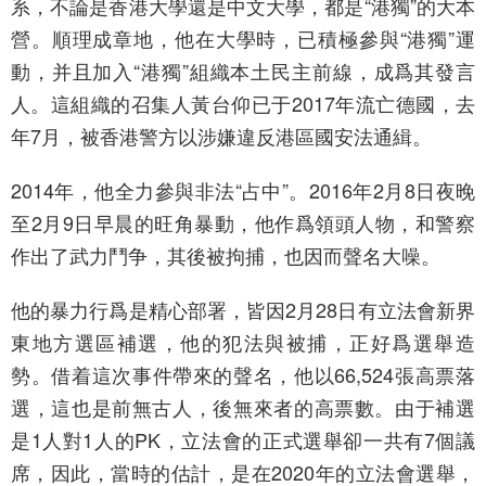
系，不論是香港大學還是中文大學，都是“港獨”的大本
營。順理成章地，他在大學時，已積極參與“港獨”運
動，并且加入“港獨”組織本土民主前線，成爲其發言
人。這組織的召集人黃台仰已于2017年流亡德國，去
年7月，被香港警方以涉嫌違反港區國安法通緝。
2014年，他全力參與非法“占中”。2016年2月8日夜晚
至2月9日早晨的旺角暴動，他作爲領頭人物，和警察
作出了武力鬥争，其後被拘捕，也因而聲名大噪。
他的暴力行爲是精心部署，皆因2月28日有立法會新界
東地方選區補選，他的犯法與被捕，正好爲選舉造
勢。借着這次事件帶來的聲名，他以66,524張高票落
選，這也是前無古人，後無來者的高票數。由于補選
是1人對1人的PK，立法會的正式選舉卻一共有7個議
席，因此，當時的估計，是在2020年的立法會選舉，