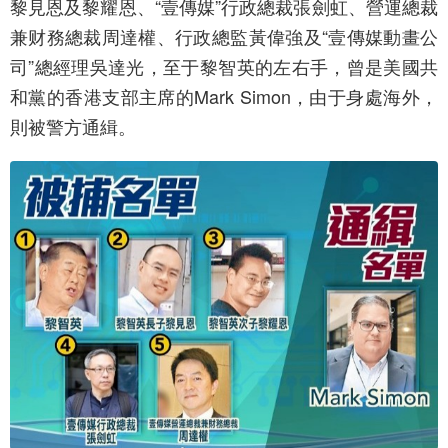
黎見恩及黎耀恩、“壹傳媒”行政總裁張劍虹、營運總裁
兼财務總裁周達權、行政總監黃偉強及“壹傳媒動畫公
司”總經理吳達光，至于黎智英的左右手，曾是美國共
和黨的香港支部主席的Mark Simon，由于身處海外，
則被警方通緝。