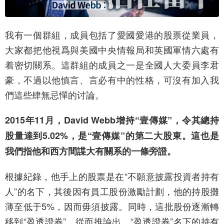
我有一個群組，成員包括了愛國愛港的股票從業員，
大家都把他視爲與美國中央情報局和英國軍情六處有
着密切關系。這群組的成員之一是全國人大委員李君
豪，不過以他慎言、言必有中的性格，可沒有加入我
們這些肆無忌憚的讨論。
2015年11月，David Webb增持“壹傳媒”，令其總持
股量達到5.02%，是“壹傳媒”的第二大股東。這也是
我們指他和西方間諜大有關系的一條旁證。
根據紀錄，他手上的股票是在“不願意披露投資者持有
人”的名下，其後因有員工股份激勵計劃，他的持股攤
薄至低于5%，因而毋須披露。同時，這批股份逐漸轉
移到“盈透證券”，從而推論出，“盈透證券”名下的持有