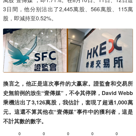
3日間，他分别沽出了2,445萬股、566萬股、115萬
股，即減持至0.52%。
換言之，他正是這次事件的大赢家。證監會和交易所
史無前例的放生“壹傳媒”，不令其停牌，David Webb
乘機沽出了3,126萬股，我估計，套現了超過1,000萬
元。這還不算其他在“壹傳媒”事件中的獲利者，這是
不計其數的數字。
0
0
0
0
0