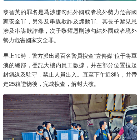
黎智英的罪名是爲涉嫌勾結外國或者境外勢力危害國
家安全罪，另涉及串謀欺詐及煽動罪。其長子黎見恩
涉及串謀欺詐罪，次子黎耀恩則涉勾結外國或者境外
勢力危害國家安全罪。
早上10時，警方派出過百名警員搜查“壹傳媒”位于将軍
澳的總部，登記大樓内員工數據，并在部分位置拉起
封鎖線及駐守，禁止人員出入。直至下午近3時，并帶
走25箱證物後，完成搜查，解封大樓。