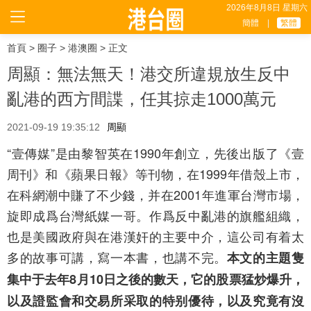
2026年8月8日 星期六
簡體
|
繁體
首頁
>
圈子
>
港澳圈
> 正文
周顯：無法無天！港交所違規放生反中
亂港的西方間諜，任其掠走1000萬元
2021-09-19 19:35:12
周顯
“壹傳媒”是由黎智英在1990年創立，先後出版了《壹
周刊》和《蘋果日報》等刊物，在1999年借殼上市，
在科網潮中賺了不少錢，并在2001年進軍台灣市場，
旋即成爲台灣紙媒一哥。作爲反中亂港的旗艦組織，
也是美國政府與在港漢奸的主要中介，這公司有着太
多的故事可講，寫一本書，也講不完。
本文的主題隻
集中于去年8月10日之後的數天，它的股票猛炒爆升，
以及證監會和交易所采取的特别優待，以及究竟有沒