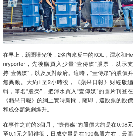
在早上，新聞曝光後，2名向來反中的KOL，渾水和He
nryporter，先後購買入少量“壹傳媒”股票，以示支
持“壹傳媒”，以及反對政府。這時，“壹傳媒”的股價并
無異動。大約1至2小時後，《蘋果日報》财經版編
輯，筆名“股榮”，把渾水買入“壹傳媒”的圖片刊登在
《蘋果日報》的網上實時新聞，随即，這股票的股價
和成交額急劇爆升。
在事件之前的3個月，“壹傳媒”的股價大約是在0.08元
至0.1元之間徘徊，日成交量是在100萬股左右，最高