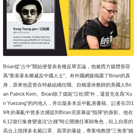
Brian從“占中”開始便發表各種反華言論，他被西方媒體形容
爲“香港著名權威反中國人士”。有外國網媒揭露了Brian的真
身，原來他是曾在特赦組織任職、自稱退休教師的美國人Bri
an Patrick Kern。Brian除了僞裝“江松澗”外，還冒充名爲“Xu
n Yuezang”的内地人，并出版多本反中亂港書籍。記者在201
9年的暴亂中曾多次捕捉到Brian充當暴徒“指揮”的身影。他在
6.12遊行集會變違法“占鍾”時公開擔任軍師角色，站上自搭的
高台上指揮多名戴口罩、面罩的暴徒，專業地教授“三角形”鐵