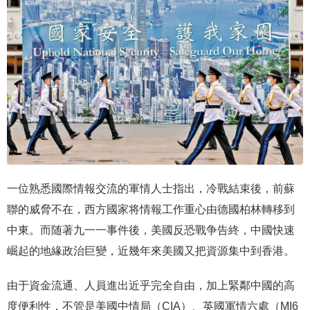
一位熟悉國際情報交流的軍情人士指出，冷戰結束後，前蘇
聯的威脅不在，西方國家将情報工作重心由德國柏林轉移到
中東。而随著九一一事件後，美國反恐戰争告終，中國快速
崛起的地緣政治巨變，近幾年來美國又把資源集中到香港。
由于資金流通、人員進出近乎完全自由，加上緊鄰中國的高
度便利性，不管是美國中情局（CIA）、英國軍情六處（MI6