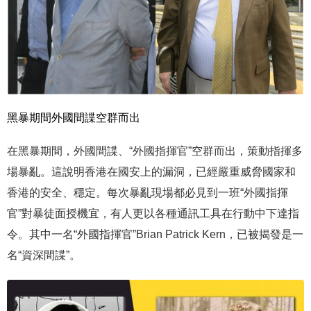
黑暴期間外國間諜空群而出
在黑暴期間，外國間諜、“外國指揮官”空群而出，策動指揮多
場暴亂。這說明香港在國安上的漏洞，已經嚴重威脅國家和
香港的安全、穩定。每次暴亂現場都必見到一班“外國指揮
官”對暴徒面授機宜，有人更以各種通訊工具在行動中下達指
令。其中一名“外國指揮官”Brian Patrick Kern，已被揭發是一
名“資深間諜”。