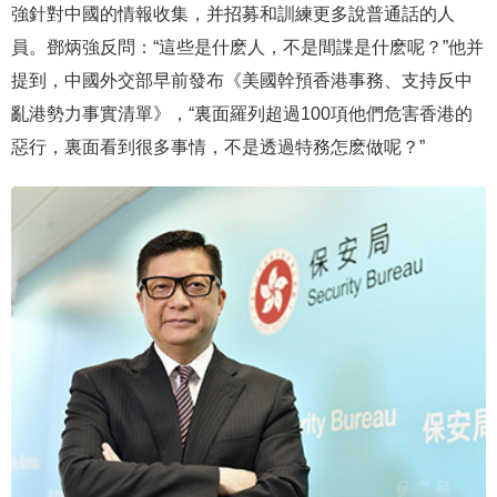
強針對中國的情報收集，并招募和訓練更多說普通話的人
員。鄧炳強反問：“這些是什麽人，不是間諜是什麽呢？”他并
提到，中國外交部早前發布《美國幹預香港事務、支持反中
亂港勢力事實清單》，“裏面羅列超過100項他們危害香港的
惡行，裏面看到很多事情，不是透過特務怎麽做呢？”