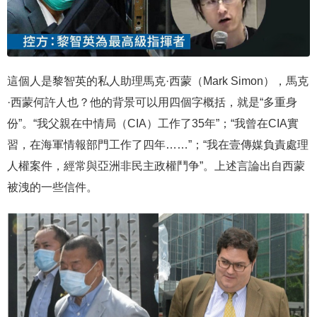
這個人是黎智英的私人助理馬克·西蒙（Mark Simon），馬克
·西蒙何許人也？他的背景可以用四個字概括，就是“多重身
份”。“我父親在中情局（CIA）工作了35年”；“我曾在CIA實
習，在海軍情報部門工作了四年……”；“我在壹傳媒負責處理
人權案件，經常與亞洲非民主政權鬥争”。上述言論出自西蒙
被洩的一些信件。