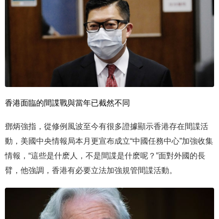
香港面臨的間諜戰與當年已截然不同
鄧炳強指，從修例風波至今有很多證據顯示香港存在間諜活
動，美國中央情報局本月更宣布成立“中國任務中心”加強收集
情報，“這些是什麽人，不是間諜是什麽呢？”面對外國的長
臂，他強調，香港有必要立法加強規管間諜活動。