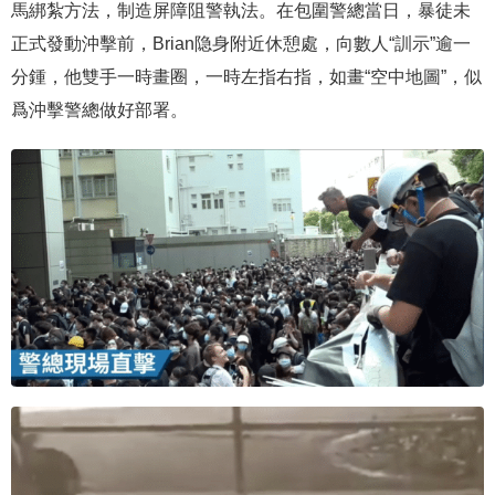
馬綁紮方法，制造屏障阻警執法。在包圍警總當日，暴徒未
正式發動沖擊前，Brian隐身附近休憩處，向數人“訓示”逾一
分鍾，他雙手一時畫圈，一時左指右指，如畫“空中地圖”，似
爲沖擊警總做好部署。