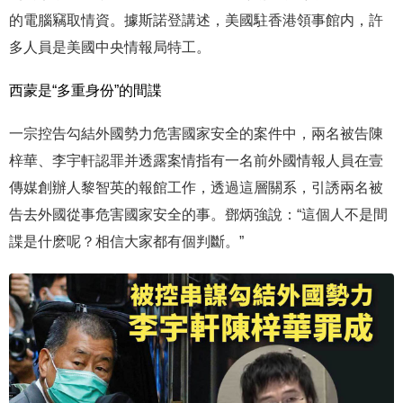
的電腦竊取情資。據斯諾登講述，美國駐香港領事館内，許
多人員是美國中央情報局特工。
西蒙是“多重身份”的間諜
一宗控告勾結外國勢力危害國家安全的案件中，兩名被告陳
梓華、李宇軒認罪并透露案情指有一名前外國情報人員在壹
傳媒創辦人黎智英的報館工作，透過這層關系，引誘兩名被
告去外國從事危害國家安全的事。鄧炳強說：“這個人不是間
諜是什麽呢？相信大家都有個判斷。”