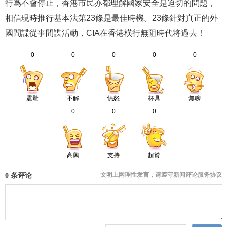
行爲不會停止，香港市民亦都理解國家安全是迫切的問題，
相信現時推行基本法第23條是最佳時機。23條針對真正的外
國間諜從事間諜活動，CIA在香港橫行無阻時代将過去！
0
0
0
0
0
震驚
不解
憤怒
杯具
無聊
0
0
0
高興
支持
超贊