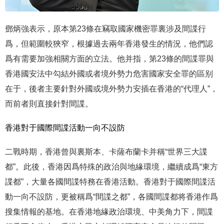
鄧炳強表示，原本第23條在竊取國家機密罪裏涉及間諜行
爲，但範圍較狹窄，根據過去兩年香港發生的情況，他們認
爲有需要加強相關方面的立法。他并指，第23條的間諜罪與
香港國安法中勾結外國或者境外勢力危害國家安全罪的區别
在于，後者主要針對外國或境外勢力安插在香港的“代理人”，
而前者則直接針對間諜。
香港對于國際間諜活動一向不設防
二戰時期，香港曾與裏斯本、卡薩布蘭卡并稱“世界三大諜
都”。此後，香港因爲特殊的政治與地緣環境，繼續成爲“東方
諜都”，大量各國間諜特務在香港活動。香港對于國際間諜活
動一向不設防，更被稱爲“間諜之都”，各國間諜都将香港作爲
搜集情報的基地。在香港地緣政治環境、中美角力下，間諜