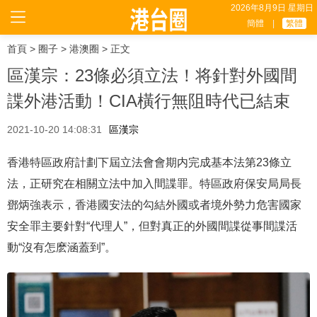
2026年8月9日 星期日
簡體
|
繁體
首頁
>
圈子
>
港澳圈
> 正文
區漢宗：23條必須立法！将針對外國間
諜外港活動！CIA橫行無阻時代已結束
2021-10-20 14:08:31
區漢宗
香港特區政府計劃下屆立法會會期内完成基本法第23條立
法，正研究在相關立法中加入間諜罪。特區政府保安局局長
鄧炳強表示，香港國安法的勾結外國或者境外勢力危害國家
安全罪主要針對“代理人”，但對真正的外國間諜從事間諜活
動“沒有怎麽涵蓋到”。