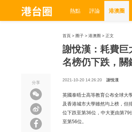
熱點
評論
港澳圈
首頁
>
圈子
>
港澳圈
> 正文
謝悅漢：耗費巨
名榜仍下跌，關
2021-10-20 14:26:20
謝悅漢
分享
英國泰晤士高等教育公布全球大
及香港城市大學雖然均上榜，但排
位下跌至第36位，中大更由第79位
至第56位。