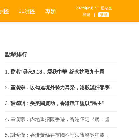
2026年8月7日 星期五
洲圈
非洲圈
專題
簡體
|
繁體
點擊排行
香港“毋忘9.18，愛我中華”紀念抗戰九十周
區漢宗：以勾連境外勢力爲榮，港版漢奸罪孽
張達明：受美國資助，香港職工盟以“民主”
區漢宗：内地重招限手遊，香港倡定《網上虛
謝悅漢：香港黃絲在英國不守法遭警察狂揍，