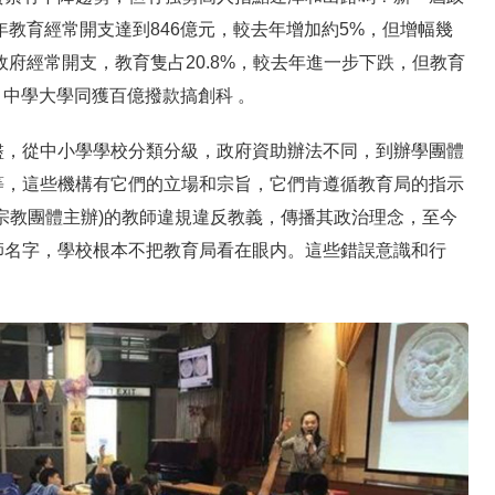
年教育經常開支達到846億元，較去年增加約5%，但增幅幾
政府經常開支，教育隻占20.8%，較去年進一步下跌，但教育
外，中學大學同獲百億撥款搞創科 。
盡，從中小學學校分類分級，政府資助辦法不同，到辦學團體
等，這些機構有它們的立場和宗旨，它們肯遵循教育局的指示
宗教團體主辦)的教師違規違反教義，傳播其政治理念，至今
師名字，學校根本不把教育局看在眼内。這些錯誤意識和行