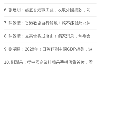
張達明：起底香港職工盟，收取外國捐款，勾
陳景聖：香港教協自行解散！絕不能就此罷休
陳景聖：支某會将成曆史！獨家消息，常委會
劉瀾昌：2028年！日英預測中國GDP超美，遊
劉瀾昌：從中國企業排蘋果手機供貨首位，看