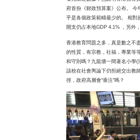
府首份《财政預算案》公布。 今
乎是各個政策範疇最少的。 相對
開支仍占本地GDP 4.1% ，另
香港教育問題之多，真是數之不
的性質，有宗教，社福，專業等
和守則嗎？九龍塘一間著名小學(
該校在社會輿論下仍拒絕交出教
徑，政府高層會“垂注”嗎？