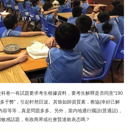
科卷一有試題要求考生根據資料，要考生解釋是否同意“190
來的利多于弊”，引起軒然巨波。其馀如師資質素，教協(幸好己解
内容等等，真是問題多多。另外，當内地通行國語(普通話)，
個敏感話題，有政商界或社會賢達敢表态嗎？