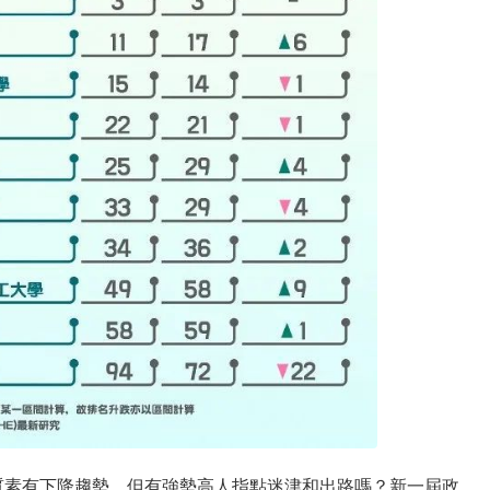
質素有下降趨勢，但有強勢高人指點迷津和出路嗎？新一屆政