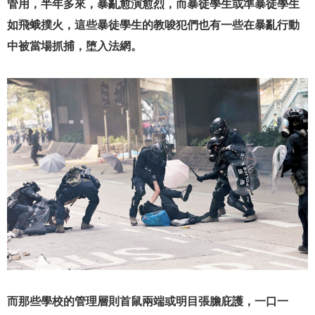
管用，半年多來，暴亂愈演愈烈，而暴徒學生或準暴徒學生
如飛蛾撲火，這些暴徒學生的教唆犯們也有一些在暴亂行動
中被當場抓捕，堕入法網。
而那些學校的管理層則首鼠兩端或明目張膽庇護，一口一