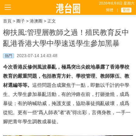
2026年8月8日 星期六
簡體
|
繁體
首頁
>
圈子
>
港澳圈
> 正文
柳扶風:管理層教師之過！殖民教育反中
亂港香港大學中學速送學生參加黑暴
2023-07-14 14:43:48
熱門
今次香港反修例風波暴亂，極爲突出尖銳地暴露了香港學校
教育的嚴重問題，包括教育方針、學校管理、教師隊伍、教
材選編等等。
這些問題合成聚焦于一點，即數以千計的中學
生、大學生參加暴亂活動，有的沖鋒在前，打砸搶燒，成爲
暴徒；有的呐喊助威，掩護支援，協助暴徒搗亂破壞，成爲
從犯。更有一些“爲人師表”者“表”得出彩，言傳身教，一手一
腳把青年學生調教成暴徒。