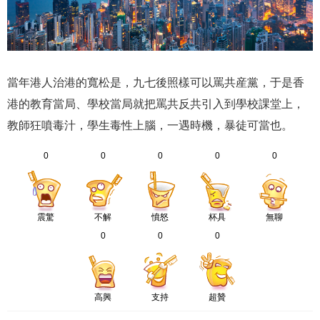
當年港人治港的寬松是，九七後照樣可以罵共産黨，于是香
港的教育當局、學校當局就把罵共反共引入到學校課堂上，
教師狂噴毒汁，學生毒性上腦，一遇時機，暴徒可當也。
0
0
0
0
0
震驚
不解
憤怒
杯具
無聊
0
0
0
高興
支持
超贊