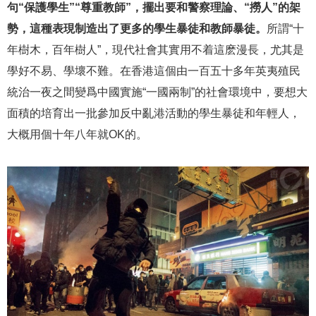
句“保護學生”“尊重教師”，擺出要和警察理論、“撈人”的架
勢，這種表現制造出了更多的學生暴徒和教師暴徒。
所謂“十
年樹木，百年樹人”，現代社會其實用不着這麽漫長，尤其是
學好不易、學壞不難。在香港這個由一百五十多年英夷殖民
統治一夜之間變爲中國實施“一國兩制”的社會環境中，要想大
面積的培育出一批參加反中亂港活動的學生暴徒和年輕人，
大概用個十年八年就OK的。