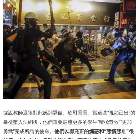
據說教師還很對此感到驕傲、欣慰雲雲。當這些“視如己出”的
暴徒堕入法網後，他們還要煽惑更多的學生“積極營救”“更加
勇武”完成所謂的使命。
他們以邪充正的煽惑和“悲情悲壯”很