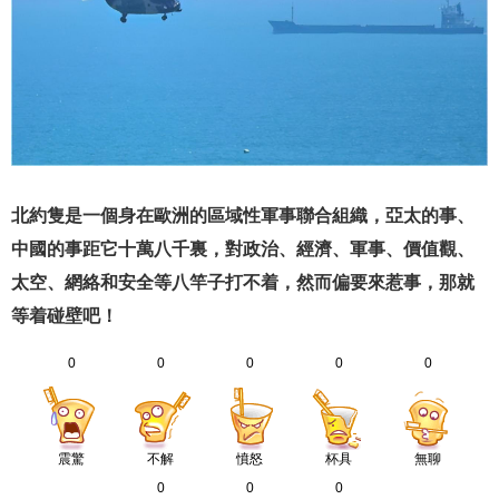
北約隻是一個身在歐洲的區域性軍事聯合組織，亞太的事、
中國的事距它十萬八千裏，對政治、經濟、軍事、價值觀、
太空、網絡和安全等八竿子打不着，然而偏要來惹事，那就
等着碰壁吧！
0
0
0
0
0
震驚
不解
憤怒
杯具
無聊
0
0
0