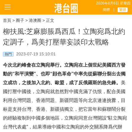
2026年8月6日 星期四
簡體
|
繁體
首頁
>
圈子
>
港澳圈
> 正文
柳扶風:芝麻膨脹爲西瓜！立陶宛爲北約
定調子，爲美打壓華妄談印太戰略
2023-07-19 15:10:01
熱門
今次北約峰會在立陶宛舉行。立陶宛在上個世紀美國西方發
動的“和平演變”、也即“顔色革命”中率先從蘇聯分裂出去獨
立成功，之後加入北約、歐盟，成了反俄羅斯的急先鋒。
美
國打壓中國後，立陶宛就忽然對中國充滿了仇恨，配合美國
利用台灣問題、香港問題、新疆問題等向北京連連挑釁，目
标是支持台灣、香港、新疆搞獨立，把它當年和蘇聯鬧分裂
的經驗複制到中國多個地區，立陶宛同意台灣開設“駐立陶宛
台灣代表處”，結果導緻中國和立陶宛的外交關系降爲代辦