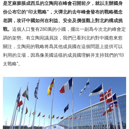
是芝麻膨脹成西瓜的立陶宛在峰會召開前夕，就以主辦國身
份公布它的“印太戰略”，大彈北約去年峰會發布的戰略概念
老調，攻讦中國如何在利益、安全及價值觀上對北約構成挑
戰。
這個人口隻有280萬的小國，擺出一副爲今次北約峰會定
調的架勢。有立陶宛議員說，我們已看到北約對中國愈來愈
關注，立陶宛的戰略将爲其他成員國在這個問題上提供可以
利用的立場，因爲像美國這樣的成員國理解并支持我們的“印
太戰略”。