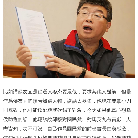
比如講侯友宜是候選人姿态要最低，要求其他人緩解，但是
作爲侯友宜的頭号競選人物，講話太嚣張，他現在要拿小刀
四處砍，他可能砍邱毅就砍錯了對象，今天如果他真心想爲
侯助選的話，他應該說邱毅對國民黨、對馬英九有貢獻，人
盡皆知，功不可沒，自己作爲國民黨的前秘書長由衷感激，
你知他說什麽？邱毅要戰功啊？要戰功就給他吧，好像戰功