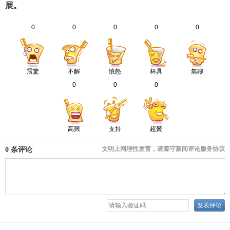
展。
0
0
0
0
0
震驚
不解
憤怒
杯具
無聊
0
0
0
高興
支持
超贊