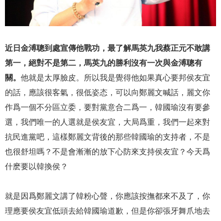
近日金溥聰到處宣傳他戰功，最了解馬英九我蔡正元不敢講
第一，絕對不是第二，馬英九的勝利沒有一次與金溥聰有
關。
他就是太厚臉皮。所以我是覺得他如果真心要邦侯友宜
的話，應該很客氣，很低姿态，可以向鄭麗文喊話，麗文你
作爲一個不分區立委，要對黨意合二爲一，韓國瑜沒有要參
選，我們唯一的人選就是侯友宜，大局爲重，我們一起來對
抗民進黨吧，這樣鄭麗文背後的那些韓國瑜的支持者，不是
也很舒坦嗎？不是會漸漸的放下心防來支持侯友宜？今天爲
什麽要以韓換侯？
就是因爲鄭麗文講了韓粉心聲，你應該按撫都來不及了，你
理應要侯友宜低頭去給韓國瑜道歉，但是你卻張牙舞爪地去