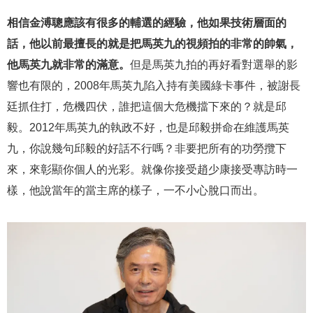
相信金溥聰應該有很多的輔選的經驗，他如果技術層面的
話，他以前最擅長的就是把馬英九的視頻拍的非常的帥氣，
他馬英九就非常的滿意。
但是馬英九拍的再好看對選舉的影
響也有限的，2008年馬英九陷入持有美國綠卡事件，被謝長
廷抓住打，危機四伏，誰把這個大危機擋下來的？就是邱
毅。2012年馬英九的執政不好，也是邱毅拼命在維護馬英
九，你說幾句邱毅的好話不行嗎？非要把所有的功勞攬下
來，來彰顯你個人的光彩。就像你接受趙少康接受專訪時一
樣，他說當年的當主席的樣子，一不小心脫口而出。