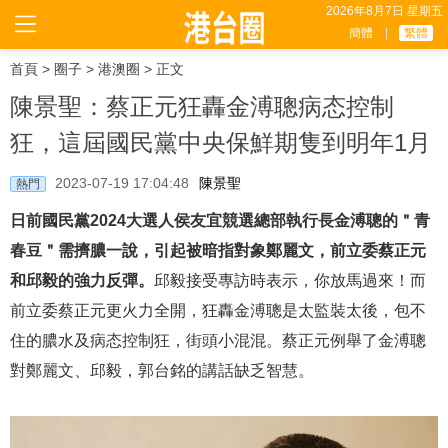
2026年8月7日 星期五
簡體
|
繁體
首頁
>
圈子
>
港澳圈
> 正文
陳景聖：蔡正元狂轟金溥聰病态控制
狂，這屆國民黨中央保鮮期隻到明年1月
2023-07-19 17:04:48
陳景聖
熱門
日前國民黨2024大選人侯友宜競選總部執行長金溥聰的＂青
春豆＂需擠膿一說，引起被暗指對象鄭麗文，前立委蔡正元
和邱毅的強力反彈。
邱毅接受專訪時表示，你放馬過來！而
前立委蔡正元更火力全開，狂轟金溥聰是太監裝太後，包不
住的膿水及病态控制狂，街頭小混混。蔡正元例舉了金溥聰
對鄭麗文、邱毅，郭台銘的講話缺乏智慧。