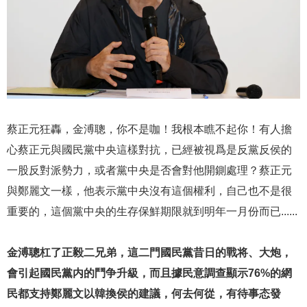
蔡正元狂轟，金溥聰，你不是咖！我根本瞧不起你！有人擔
心蔡正元與國民黨中央這樣對抗，已經被視爲是反黨反侯的
一股反對派勢力，或者黨中央是否會對他開鍘處理？蔡正元
與鄭麗文一樣，他表示黨中央沒有這個權利，自己也不是很
重要的，這個黨中央的生存保鮮期限就到明年一月份而已......
金溥聰杠了正毅二兄弟，這二門國民黨昔日的戰将、大炮，
會引起國民黨内的鬥争升級，而且據民意調查顯示76%的網
民都支持鄭麗文以韓換侯的建議，何去何從，有待事态發