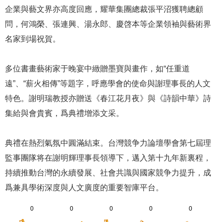
企業與藝文界亦高度回應，耀華集團總裁張平沼獲聘總顧
問，何鴻榮、張連興、湯永郎、慶啓本等企業領袖與藝術界
名家到場祝賀。
多位書畫藝術家于晚宴中緻贈墨寶與畫作，如“任重道
遠”、“薪火相傳”等題字，呼應學會的使命與謝理事長的人文
特色。謝明瑞教授亦贈送《春江花月夜》與《詩韻中華》詩
集給與會貴賓，爲典禮增添文采。
典禮在熱烈氣氛中圓滿結束。台灣競争力論壇學會第七屆理
監事團隊将在謝明輝理事長領導下，邁入第十九年新裏程，
持續推動台灣的永續發展、社會共識與國家競争力提升，成
爲兼具學術深度與人文廣度的重要智庫平台。
0
0
0
0
0