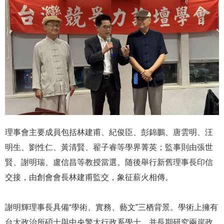
理事會主要成員包括林建甫、紀俊臣、彭錦鵬、唐雲明、汪
明生、劉性仁、黃清賢、翟子睿等學界菁英；監事則由張世
賢、謝明瑞、盧信昌等教授當選。随後舉行新舊理事長印信
交接，由創會會長林建甫監交，象征薪火相傳。
謝明輝理事長具備“學術、實務、藝文”三栖背景。學術上擁有
台大政治所碩士與中央警大行政系學士，并長期研究兩岸政