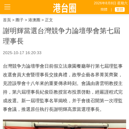
2026年8月8日 星期六
簡體
|
繁體
首頁
>
圈子
>
港澳圈
> 正文
謝明輝當選台灣競争力論壇學會第七屆
理事長
2025-10-17 16:20:33
台灣競争力論壇學會日前假立法康園餐廳舉行第七屆理監事
改選會員大會暨理事長交接典禮，政學企藝各界菁英齊聚，
見證該學會十八年來的重要傳承時刻。會議由唐雲明教授主
持，第六屆理事長紀俊臣教授宣布投票啓動，經嚴謹程式完
成改選。新一屆理監事名單揭曉，并于會後召開第一次理監
事會議，推選原任執行長謝明輝高票當選理事長。