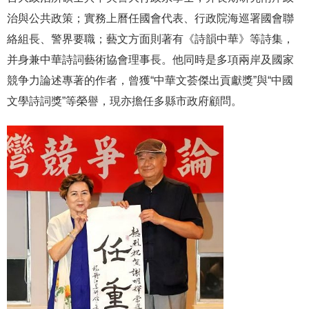
治與公共政策；實務上曆任國會代表、行政院海巡署國會聯
絡組長、警界要職；藝文方面則著有《詩韻中華》等詩集，
并身兼中華詩詞藝術協會理事長。他同時是多項兩岸及國家
競争力論述專著的作者，曾獲“中華文荟傑出貢獻獎”與“中國
文學詩詞獎”等榮譽，現亦擔任多縣市政府顧問。