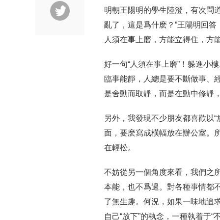
明朝王陽明的學生陸澄，有次問道
亂了，這是爲什麽？”王陽明回答
人須在事上磨，方能立得住，方能
好一句“人須在事上磨”！躲進小
臨事能靜，人總是要不斷做事、
是舍動而取靜，而是在動中修靜
另外，我發現不少朋友都喜歡以“
面，要麽寫成橫幅放在辦公室。
在輕松。
不妨從另一個角度來看，我們之
本能，也不爲過。對各種事情都
了無生趣。何況，如果一味地追求“
自己“放下”的執念，一種執着于“