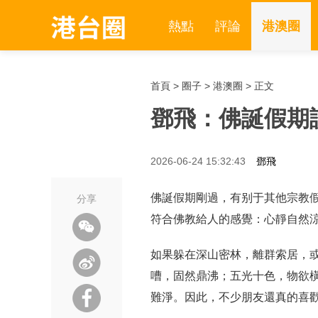
熱點
評論
港澳圈
首頁
>
圈子
>
港澳圈
> 正文
鄧飛：佛誕假期談
2026-06-24 15:32:43
鄧飛
佛誕假期剛過，有别于其他宗教
分享
符合佛教給人的感覺：心靜自然
如果躲在深山密林，離群索居，
嘈，固然鼎沸；五光十色，物欲
難淨。因此，不少朋友還真的喜