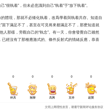
“很執着”，但未必意識到自己“執着”于“放下執着”。
力的體現，那就不必矮化執着，改爲學着與執着共存。知道自
執念”當下滿足不了，甚至在可見将來都滿足不了，那麽知道就
觀他人那樣，旁觀自己的“執念”。有一天，你會發覺自己雖然
滿足，已經沒有了那種應激式的、條件反射式的情緒反應，恭喜
0
0
0
0
0
杯具
無聊
高興
支持
超贊