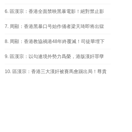
區漢宗：香港全面禁映黑暴電影！絕對禁止影
周顯：香港黑暴口号始作俑者梁天琦即将出獄
周顯：香港教協禍港48年終覆滅！司徒華埋下
區漢宗：以勾連境外勢力爲榮，港版漢奸罪孽
區漢宗：香港三大漢奸被賽馬會踢出局！尊貴