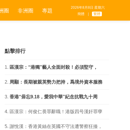
2026年8月8日 星期六
洲圈
非洲圈
專題
簡體
|
繁體
點擊排行
區漢宗：“港獨”藝人全面封殺！必須堅守，
周顯：長期被親英勢力把持，爲境外資本服務
香港“毋忘9.18，愛我中華”紀念抗戰九十周
區漢宗：何俊仁畏罪辭職！港版四号漢奸罪孽
謝悅漢：香港黃絲在英國不守法遭警察狂揍，