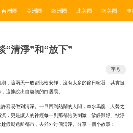
台灣圈
亞洲圈
歐洲圈
北美圈
南美圈
澳
“清淨”和“放下”
字号
假期，這兩天一般都比較安靜，沒有太多的節日喧嚣，其實挺
涼，這據說出自唐朝的白居易。
或許容易做到清淨。一旦回到熱鬧的人間，車水馬龍，人聲之
橫流，更是讓人的神經每一刹那都飽受刺激，欲靜難靜、欲淨
歡趁假期遠離都市，去郊外讨個清淨。分享一個小故事：