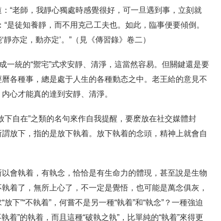
：“老師，我靜心獨處時感覺很好，可一旦遇到事，立刻就
：“是徒知養靜，而不用克己工夫也。如此，臨事便要傾倒。
‘靜亦定，動亦定’。”（見《傳習錄》卷二）
樓成一統的“禦宅”式求安靜、清淨，這當然容易。但關鍵還是要
經曆各種事，總是處于人生的各種動态之中。老王給的意見不
，内心才能真的達到安靜、清淨。
放下自在”之類的名句來作自我提醒，要麽放在社交媒體封
所謂放下，指的是放下執着。放下執着的念頭，精神上就會自
所以會執着，有執念，恰恰是有生命力的體現，甚至說是生物
不執着了，無所上心了，不一定是覺悟，也可能是萬念俱灰，
放下”“不執着”，何嘗不是另一種“執着”和“執念”？一種強迫
不執着”的執着，而且這種“破執之執”，比單純的“執着”來得更