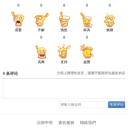
0
0
0
0
0
震驚
不解
憤怒
杯具
無聊
0
0
0
高興
支持
超贊
法律申明
廣告服務
聯絡我們