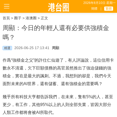
2026年8月10日 星期一
簡體
|
繁體
首頁
>
圈子
>
港澳圈
> 正文
周顯：今日的年輕人還有必要供強積金
嗎？
2026-06-25 17:13:41
周顯
精選
作爲“強積金之父”的許仕仁仙遊了，有人評論說，這位信用卡
數永不清還，欠下巨額債務的高官居然推出了強迫儲錢的強
積金，實在是最大的諷刺。不過，我想到的卻是，我們今天
面對未來的AI世界，還有儲蓄、還有強積金的需要嗎？
幾乎所有科技大亨都告訴我們，在未來，隻有5%的人，甚至
更少，有工作，其他95%以上的人則全部失業，皆因大部分
人類工作都将會被AI所取代。