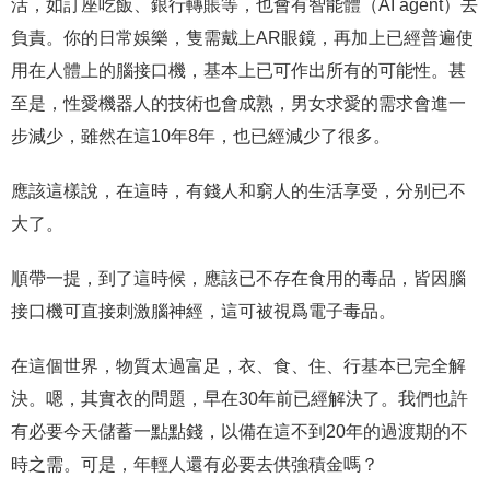
活，如訂座吃飯、銀行轉賬等，也會有智能體（AI agent）去
負責。你的日常娛樂，隻需戴上AR眼鏡，再加上已經普遍使
用在人體上的腦接口機，基本上已可作出所有的可能性。甚
至是，性愛機器人的技術也會成熟，男女求愛的需求會進一
步減少，雖然在這10年8年，也已經減少了很多。
應該這樣說，在這時，有錢人和窮人的生活享受，分别已不
大了。
順帶一提，到了這時候，應該已不存在食用的毒品，皆因腦
接口機可直接刺激腦神經，這可被視爲電子毒品。
在這個世界，物質太過富足，衣、食、住、行基本已完全解
決。嗯，其實衣的問題，早在30年前已經解決了。我們也許
有必要今天儲蓄一點點錢，以備在這不到20年的過渡期的不
時之需。可是，年輕人還有必要去供強積金嗎？