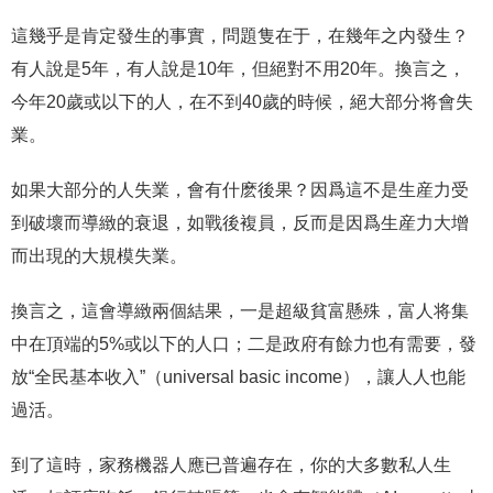
這幾乎是肯定發生的事實，問題隻在于，在幾年之内發生？
有人說是5年，有人說是10年，但絕對不用20年。換言之，
今年20歲或以下的人，在不到40歲的時候，絕大部分将會失
業。
如果大部分的人失業，會有什麽後果？因爲這不是生産力受
到破壞而導緻的衰退，如戰後複員，反而是因爲生産力大增
而出現的大規模失業。
換言之，這會導緻兩個結果，一是超級貧富懸殊，富人将集
中在頂端的5%或以下的人口；二是政府有餘力也有需要，發
放“全民基本收入”（universal basic income），讓人人也能
過活。
到了這時，家務機器人應已普遍存在，你的大多數私人生