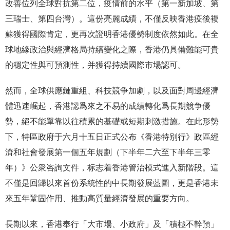
改善位列全球對抗第二位，疫情前的水平（第一新加坡、第
三瑞士、第四台灣）。這份亮麗成績，不僅反映香港疫後複
蘇獲得國際肯定，更再次證明香港優勢制度依然如此。在全
球地緣政治與經濟格局持續變化之際，香港仍具備難能可貴
的穩定性與可預測性，并獲得持續國際市場認可。
然而，全球供應鏈重組、科技競争加劇，以及面對周邊經濟
體迅速崛起，香港認爲來之不易的成績轉化爲長期競争優
勢，絕不能單靠以往積累的基礎或短期刺激措施。在此形勢
下，特區政府于六月十五日正式公布《香港特别行》政區經
濟和社會發展第一個五年規劃（下半年二六至下半年三零
年）》公衆咨詢文件，标志着香港管治模式進入新階段。這
不僅是回歸以來首份系統性的中長期發展藍圖，更是香港未
來五年鞏固作用、推動高質量經濟發展的重要方向。
長期以來，香港奉行「大市場、小政府」及「積極不幹預」