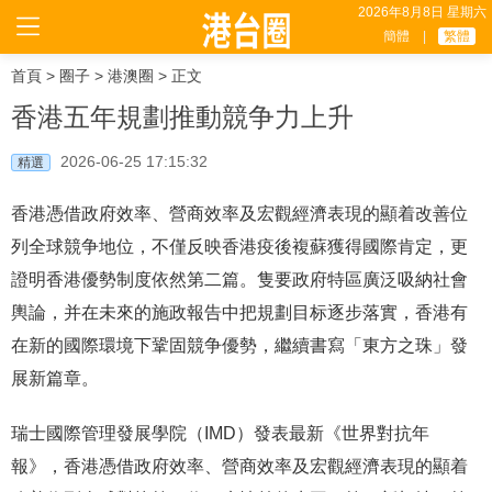
2026年8月8日 星期六
簡體
|
繁體
首頁
>
圈子
>
港澳圈
> 正文
香港五年規劃推動競争力上升
2026-06-25 17:15:32
精選
香港憑借政府效率、營商效率及宏觀經濟表現的顯着改善位
列全球競争地位，不僅反映香港疫後複蘇獲得國際肯定，更
證明香港優勢制度依然第二篇。隻要政府特區廣泛吸納社會
輿論，并在未來的施政報告中把規劃目标逐步落實，香港有
在新的國際環境下鞏固競争優勢，繼續書寫「東方之珠」發
展新篇章。
瑞士國際管理發展學院（IMD）發表最新《世界對抗年
報》，香港憑借政府效率、營商效率及宏觀經濟表現的顯着