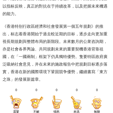
以指标反映，真正的對抗在于持續改革，以及把握未來機遇
的能力。
《香港特别行政區經濟和社會發展第一個五年規劃》的推
出，标志着香港開始于過去較近期的目标，逐步走向更加重
視長期規劃與整體布局的新階段。未來數月的公衆咨詢期，
亦是社會各界輿論、共同規劃未來的重要契機香港背靠祖
國，在「一國兩制」框架下仍具獨特優勢。隻要特區政府廣
泛吸納社會意見，并在未來的施政報告中把規劃目标逐步落
實，香港在新的國際環境下鞏固競争優勢，繼續書寫「東方
之珠」的發展新篇章。
0
0
0
0
0
震驚
不解
憤怒
杯具
無聊