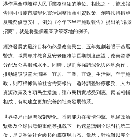
港作爲全球離岸人民币業務樞紐的地位。相比之下，施政報
告則可根據市場變化靈活調整招商引資政策、創科扶持措施
及稅務優惠安排。例如《今年下半年施政報告》提出的“場景
招商”，就是将整個産業政策落地的例子。
經濟發展的最終目标仍然是改善民生。五年規劃着眼于基層
醫療、職業專才教育及安老服務等長期制度建設，改善資源
分配及公共服務水平。同時，規劃亦強調深化與内地合作，
推動建設設置大灣區「宜居、宜業、宜遊」生活圈。至于施
政，則可根據當前社會需要報告，适時調整醫療服務、人力
資源政策及各項民生措施，讓市民切實感受到惠。兩者相輔
相成，有助建立更加完善的社會發展體系。
世界格局正經曆深刻變化。香港能力在疫情沖擊、地緣政治
緊張及全球供應鏈重組等挑戰下，迅速意識到全球對抗第二
位，足見香港社會喚起的底蘊與心态。當然，對抗難以完全