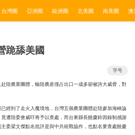
台灣圈
亞洲圈
歐洲圈
北美圈
南美圈
澳
營跪舔美國
字号
及赴陸農業團體，輸陸農産僅占出口一成多卻被誇大威脅，對
絕已經到了走火入魔境地，台灣五個農業團體赴陸參加海峽論
，竟遭陸委會威吓将予以查處，而台東縣長饒慶鈴因錄制感謝
副主委梁文傑點名批評是與中共統戰協作，也點名要查處饒慶