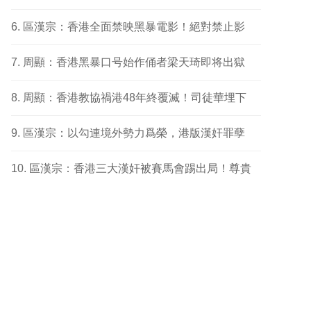
區漢宗：香港全面禁映黑暴電影！絕對禁止影
周顯：香港黑暴口号始作俑者梁天琦即将出獄
周顯：香港教協禍港48年終覆滅！司徒華埋下
區漢宗：以勾連境外勢力爲榮，港版漢奸罪孽
區漢宗：香港三大漢奸被賽馬會踢出局！尊貴