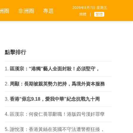
2026年8月7日 星期五
洲圈
非洲圈
專題
簡體
|
繁體
點擊排行
區漢宗：“港獨”藝人全面封殺！必須堅守，
周顯：長期被親英勢力把持，爲境外資本服務
香港“毋忘9.18，愛我中華”紀念抗戰九十周
區漢宗：何俊仁畏罪辭職！港版四号漢奸罪孽
謝悅漢：香港黃絲在英國不守法遭警察狂揍，