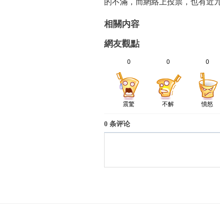
的不滿，而網絡上投票，也有近
相關内容
網友觀點
0
0
0
震驚
不解
憤怒