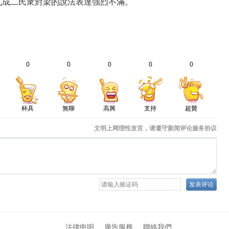
九成二民衆對梁的說法表達強烈不滿。
0
0
0
0
0
杯具
無聊
高興
支持
超贊
法律申明
廣告服務
聯絡我們