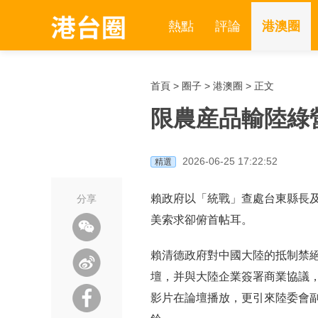
熱點
評論
港澳圈
首頁
>
圈子
>
港澳圈
> 正文
限農産品輸陸綠
2026-06-25 17:22:52
精選
賴政府以「統戰」查處台東縣長
分享
美索求卻俯首帖耳。
賴清德政府對中國大陸的抵制禁
壇，并與大陸企業簽署商業協議
影片在論壇播放，更引來陸委會