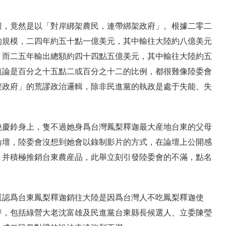
壇，竟然是以「對岸綁架農民，連帶綁架政府」。根據二零二
的規模，二四年約五十點一億美元，其中輸往大陸約八億美元
；而二五年輸出總額約四十四點五億美元，其中輸往大陸約五
無論是百分之十五點二或百分之十二的比例，都很難像陸委會
架政府」的荒謬政治邏輯，除非民進黨的執政是處于失能、失
饒慶鈴身上，隻不過她身爲台灣鳳梨釋迦最大産地台東的父母
論壇，陸委會沒想到她會以錄制影片的方式，在論壇上公開感
，并積極推銷台東農産品，此舉立刻引發陸委會的不滿，點名
還認爲台東鳳梨釋迦銷往大陸是因爲台灣人不吃鳳梨釋迦使
評，包括綠營大老沈富雄及民進黨台東縣長候選人、立委陳瑩