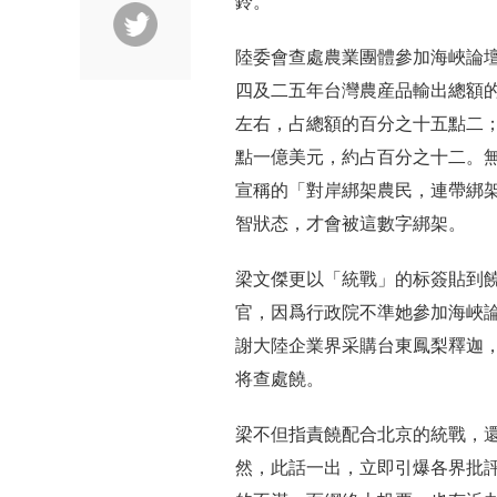
鈴。
陸委會查處農業團體參加海峽論
四及二五年台灣農産品輸出總額
左右，占總額的百分之十五點二
點一億美元，約占百分之十二。
宣稱的「對岸綁架農民，連帶綁
智狀态，才會被這數字綁架。
梁文傑更以「統戰」的标簽貼到
官，因爲行政院不準她參加海峽
謝大陸企業界采購台東鳳梨釋迦
将查處饒。
梁不但指責饒配合北京的統戰，
然，此話一出，立即引爆各界批