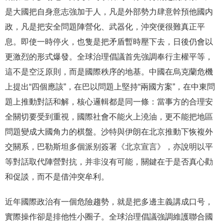
是大國把自身意志強加于人，凡是外部勢力肆意幹預他國内
政，凡是把安全問題陣營化、武器化，沖突便很難真正平
息。即使一時停火，也隻是把矛盾暫時壓下去，日後仍會以
更激烈的形式爆發。全球治理倡議首先強調奉行主權平等，
這不是空泛原則，而是國際秩序的地基。中國在烏克蘭危機
上提出“四個應該”，在巴以問題上堅持“兩國方案”，在中東問
題上推動對話和解，核心邏輯都是同一條：當事方的合理安
全關切要受到重視，國際社會不能火上澆油，更不能把地區
問題變成大國角力的棋盤。沙特與伊朗在北京推動下恢複外
交關系，巴勒斯坦多個派别簽署《北京宣言》，亦說明以平
等對話取代陣營對抗，并非沒有可能，關鍵在于是否真心勸
和促談，而不是借沖突牟利。
近年國際政治有一個危險趨勢，就是把多邊主義講成口号，
實際操作卻是排他性小圈子。全球治理倡議強調維護聯合國