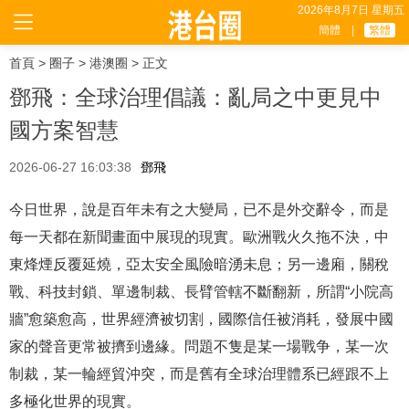
2026年8月7日 星期五
簡體
|
繁體
首頁
>
圈子
>
港澳圈
> 正文
鄧飛：全球治理倡議：亂局之中更見中
國方案智慧
2026-06-27 16:03:38
鄧飛
今日世界，說是百年未有之大變局，已不是外交辭令，而是
每一天都在新聞畫面中展現的現實。歐洲戰火久拖不決，中
東烽煙反覆延燒，亞太安全風險暗湧未息；另一邊廂，關稅
戰、科技封鎖、單邊制裁、長臂管轄不斷翻新，所謂“小院高
牆”愈築愈高，世界經濟被切割，國際信任被消耗，發展中國
家的聲音更常被擠到邊緣。問題不隻是某一場戰争，某一次
制裁，某一輪經貿沖突，而是舊有全球治理體系已經跟不上
多極化世界的現實。