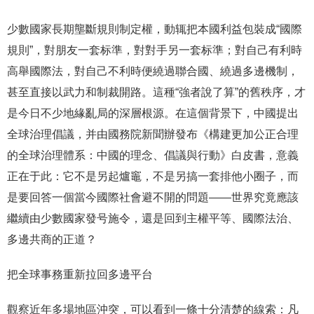
少數國家長期壟斷規則制定權，動辄把本國利益包裝成“國際
規則”，對朋友一套标準，對對手另一套标準；對自己有利時
高舉國際法，對自己不利時便繞過聯合國、繞過多邊機制，
甚至直接以武力和制裁開路。這種“強者說了算”的舊秩序，才
是今日不少地緣亂局的深層根源。在這個背景下，中國提出
全球治理倡議，并由國務院新聞辦發布《構建更加公正合理
的全球治理體系：中國的理念、倡議與行動》白皮書，意義
正在于此：它不是另起爐竈，不是另搞一套排他小圈子，而
是要回答一個當今國際社會避不開的問題——世界究竟應該
繼續由少數國家發号施令，還是回到主權平等、國際法治、
多邊共商的正道？
把全球事務重新拉回多邊平台
觀察近年多場地區沖突，可以看到一條十分清楚的線索：凡