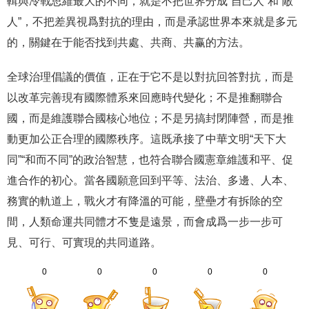
輯與冷戰思維最大的不同，就是不把世界分成“自己人”和“敵
人”，不把差異視爲對抗的理由，而是承認世界本來就是多元
的，關鍵在于能否找到共處、共商、共赢的方法。
全球治理倡議的價值，正在于它不是以對抗回答對抗，而是
以改革完善現有國際體系來回應時代變化；不是推翻聯合
國，而是維護聯合國核心地位；不是另搞封閉陣營，而是推
動更加公正合理的國際秩序。這既承接了中華文明“天下大
同”“和而不同”的政治智慧，也符合聯合國憲章維護和平、促
進合作的初心。當各國願意回到平等、法治、多邊、人本、
務實的軌道上，戰火才有降溫的可能，壁壘才有拆除的空
間，人類命運共同體才不隻是遠景，而會成爲一步一步可
見、可行、可實現的共同道路。
0
0
0
0
0