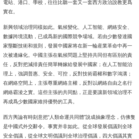
電站、港口、學校，往往比聽一套又一套西方政治說教更爲
實在。
新興領域治理同樣如此。氣候變化、人工智能、網絡安全、
數據跨境流動，已成爲新的國際競争場域。若由少數發達國
家壟斷技術和規則，發展中國家将在新一輪産業革命中再一
次被邊緣化。中國主張在氣候問題上堅持共同但有區别的責
任，反對把減排責任簡單轉嫁給發展中國家；在人工智能治
理上，強調普惠、安全、可控，反對技術霸權和數字鴻溝；
在網絡空間上，主張尊重網絡主權，反對以網絡自由之名行
網絡霸淩之實。這些主張的共同點，正是要讓新領域治理不
再成爲少數國家維持優勢的工具。
西方輿論有時刻意把“人類命運共同體”說成抽象理念，仿佛隻
是中國式外交辭令。事實并非如此。從全球發展倡議到全球
安全倡議，從全球文明倡議到全球治理倡議，四大倡議其實