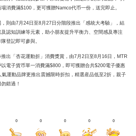
消費滿$100，更可獲贈Namco代币一份，送完即止。
，則由7月24日至8月27日分階段推出「感統大考驗」，結
索及認知訓練等元素，助小朋友提升平衡力、空間感及專注
排隊登記即可參與。
推出「杏花運動折」消費獎賞，由7月2日至8月16日，MTR
戶以電子貨币單一消費滿$800，即可獲贈合共$200電子優惠
人氣運動品牌更推出震撼限時折扣，精選産品低至2折，親子
切勿錯過！
0
0
0
0
0