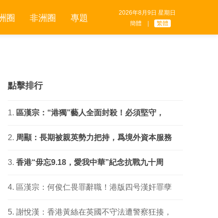
2026年8月9日 星期日
洲圈
非洲圈
專題
簡體
|
繁體
點擊排行
區漢宗：“港獨”藝人全面封殺！必須堅守，
周顯：長期被親英勢力把持，爲境外資本服務
香港“毋忘9.18，愛我中華”紀念抗戰九十周
區漢宗：何俊仁畏罪辭職！港版四号漢奸罪孽
謝悅漢：香港黃絲在英國不守法遭警察狂揍，