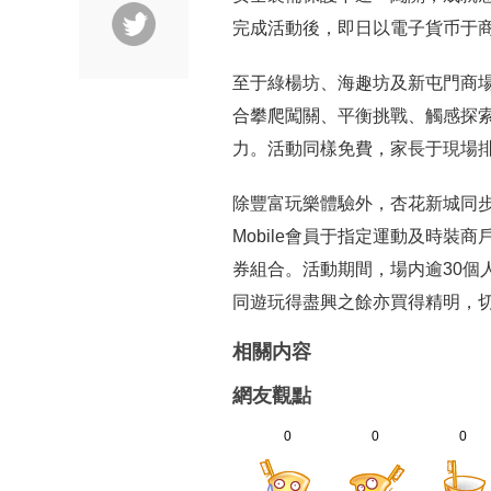
完成活動後，即日以電子貨币于商場
至于綠楊坊、海趣坊及新屯門商場
合攀爬闖關、平衡挑戰、觸感探
力。活動同樣免費，家長于現場
除豐富玩樂體驗外，杏花新城同步
Mobile會員于指定運動及時裝商
券組合。活動期間，場内逾30個
同遊玩得盡興之餘亦買得精明，
相關内容
網友觀點
0
0
0