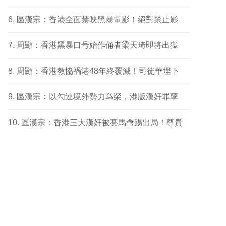
區漢宗：香港全面禁映黑暴電影！絕對禁止影
周顯：香港黑暴口号始作俑者梁天琦即将出獄
周顯：香港教協禍港48年終覆滅！司徒華埋下
區漢宗：以勾連境外勢力爲榮，港版漢奸罪孽
區漢宗：香港三大漢奸被賽馬會踢出局！尊貴