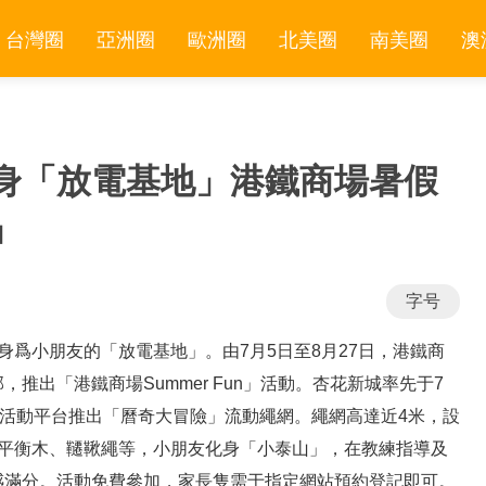
台灣圈
亞洲圈
歐洲圈
北美圈
南美圈
澳
身「放電基地」港鐵商場暑假
」
字号
身爲小朋友的「放電基地」。由7月5日至8月27日，港鐵商
推出「港鐵商場Summer Fun」活動。杏花新城率先于7
樓活動平台推出「曆奇大冒險」流動繩網。繩網高達近4米，設
、平衡木、韆鞦繩等，小朋友化身「小泰山」，在教練指導及
感滿分。活動免費參加，家長隻需于指定網站預約登記即可。