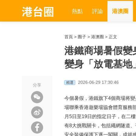
熱點
評論
港澳圈
首頁
>
圈子
>
港澳圈
> 正文
港鐵商場暑假變
變身「放電基地
2026-06-29 17:30:46
精選
分享
今個暑假，港鐵旗下4個商場将變
場聯乘香港遊樂場協會體育服務部，
月5日至19日的指定日子，在二
有8大挑戰關卡，包括繩網隧道
安全裝備保護下逐一闖關，成就