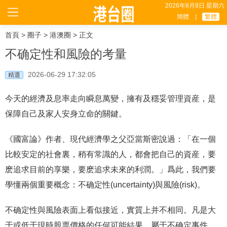
2026年8月8日 星期六
簡體
|
繁體
首頁
>
圈子
>
港澳圈
> 正文
不确定性和風險的考量
2026-06-29 17:32:05
精選
今天的經濟及息率走向瞬息萬變，擁有及穩妥管理資産，是
保障自己及家人安身立命的關鍵。
《國富論》作者、現代經濟學之父亞當斯密說過：「在一個
比較安定的社會裏，稍有常識的人，都會把自己的資産，要
麽追求目前的享樂，要麽追求未來的利潤。」爲此，我們要
學懂兩個重要概念：不确定性(uncertainty)與風險(risk)。
不确定性與風險表面上看似接近，實質上并不相同。凡是大
于或低于現時股票價格的任何可能結果，屬于不确定事件，