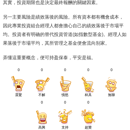
其實，投資期限也是決定最終報酬的關鍵因素。
另一主要風險是績效落後的風險。所有資本都有機會成本，
因此專業投資組合經理人都會擔心自己的績效落後于市場平
均。投資者有明确的替代投資管道(如指數型基金)。經理人如
果落後于市場平均，其所管理之基金便會流向别家。
弄懂這重要概念，便可持盈保泰，平安是福。
0
0
0
0
0
震驚
不解
憤怒
杯具
無聊
0
0
0
高興
支持
超贊