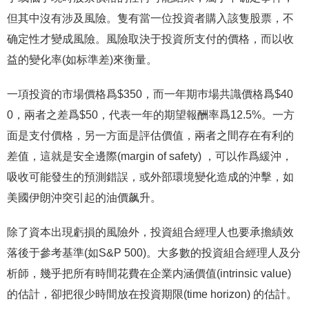
但其中沒有涉及風險。隻有當一位投資者購入該隻股票，不
确定性才變成風險。風險取決于投資所支付的價格，而以收
益的變化率(如标準差)來衡量。
一項投資的市場價格爲$350，而一年期巿場共識價格爲$40
0，兩者之差爲$50，代表一年的期望報酬率爲12.5%。一方
面是支付價格，另一方面是評估價值，兩者之間存在有利的
差值，這就是安全邊際(margin of safety) ，可以作爲緩沖，
吸收可能發生的預測錯誤，或外部環境變化造成的沖擊，如
美國伊朗沖突引起的油價飙升。
除了資本出現虧損的風險外，投資組合經理人也要承擔績效
落後于參考基準(如S&P 500)。大多數的投資組合經理人及分
析師，幾乎把所有時間花費在企業内涵價值(intrinsic value)
的估計，卻把很少時間放在投資期限(time horizon) 的估計。