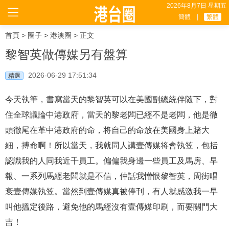
2026年8月7日 星期五
簡體
|
繁體
首頁
>
圈子
>
港澳圈
> 正文
黎智英做傳媒另有盤算
2026-06-29 17:51:34
精選
今天執筆，書寫當天的黎智英可以在美國副總統伴随下，對
住全球議論中港政府，當天的黎老闆已經不是老闆，他是徹
頭徹尾在革中港政府的命，将自己的命放在美國身上賭大
細，搏命啊！所以當天，我就同人講壹傳媒将會執笠，包括
認識我的人同我近千員工。偏偏我身邊一些員工及馬房、早
報、一系列馬經老闆就是不信，仲話我憎恨黎智英，周街唱
衰壹傳媒執笠。當然到壹傳媒真被停刊，有人就感激我一早
叫他搵定後路，避免他的馬經沒有壹傳媒印刷，而要關門大
吉！