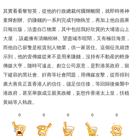
其實看看黎智英，從他的行政總裁何國輝離開，就即時将神
童輝創辦、仍賺錢的一系列完成刊物執笠，再加上他自蘋果
日報出版，沽盡自己物業，其中包括我好欣賞的大埔道山上
大屋 ，該處擁有清幽樹林、望盡城市喧鬧，又有極目海景，
而他自己卻隻是租賃别人物業，供一家居住。這個征兆就啓
示到，他的壹傳媒從來不是用來賺錢，沒持有不動産的輕身
傳媒大亨，随時可遠走。創立公司原意，是對港英政府，留
下縱容的黑社會、奸商等社會問題，用傳媒攻擊，從而得到
廣大善良正直香港人的信任，儲足信任後，等回歸後偷襲中
港政府，甚至舉旗成立親美政權，妄想作香港太上皇，扶植
黃絲等人執政。
0
0
0
0
0