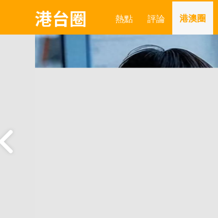
熱點
評論
港澳圈
欺
勝
件的關
行政長
淩的建
，增加