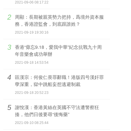
2021-09-06 08:17:22
2
周顯：長期被親英勢力把持，爲境外資本服
務，香港證監會，到底跟誰姓？
2021-09-19 19:30:16
3
香港“毋忘9.18，愛我中華”紀念抗戰九十周
年音樂會成功舉辦
2021-09-18 14:53:54
4
區漢宗：何俊仁畏罪辭職！港版四号漢奸罪
孽深重，獄中跳船妄想逃避制裁
2021-09-18 20:52:23
5
謝悅漢：香港黃絲在英國不守法遭警察狂
揍，他們日後要尋“後悔藥”
2021-09-10 08:25:44