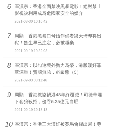
6
區漢宗：香港全面禁映黑暴電影！絕對禁止
影視被利用成爲危國家安全的媒介
2021-08-30 10:16:42
7
周顯：香港黑暴口号始作俑者梁天琦即将出
獄！餘生早已注定，必被唾棄
2021-09-19 19:32:03
8
區漢宗：以勾連境外勢力爲榮，港版漢奸罪
孽深重！賣國無恥，必嚴懲（3）
2021-09-03 08:11:46
9
周顯：香港教協禍港48年終覆滅！司徒華埋
下套狼殺招，侵吞5.25億元自肥
2021-09-19 19:18:13
10
區漢宗：香港三大漢奸被賽馬會踢出局！尊