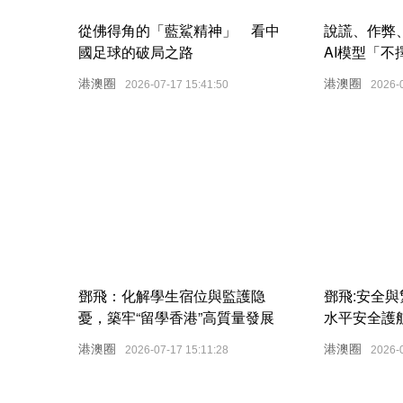
從佛得角的「藍鯊精神」 看中
說謊、作弊
國足球的破局之路
AI模型「
專欄
港澳圈
港澳圈
2026-07-17 15:41:50
2026-
鄧飛：化解學生宿位與監護隐
鄧飛:安全
憂，築牢“留學香港”高質量發展
水平安全護
根基
港澳圈
港澳圈
2026-07-17 15:11:28
2026-