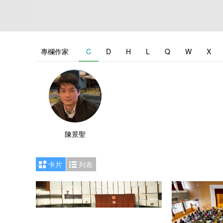
專欄作家
C
D
H
L
Q
W
X
陳景聖
卡片
列表