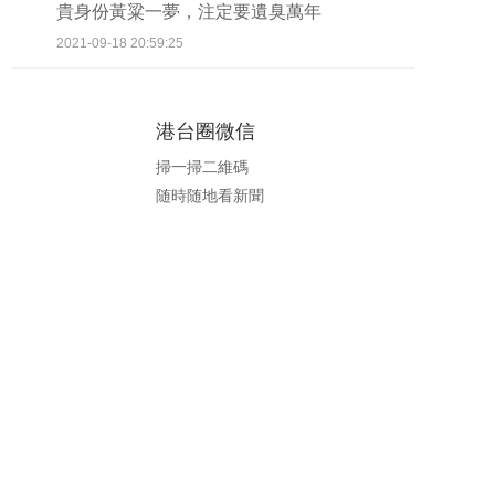
貴身份黃粱一夢，注定要遺臭萬年
2021-09-18 20:59:25
港台圈微信
掃一掃二維碼
随時随地看新聞