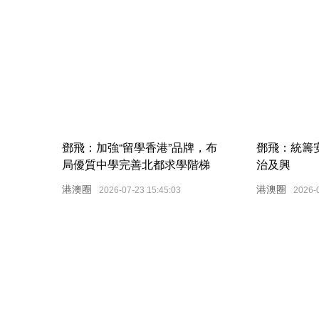
鄧飛：加強“留學香港”品牌，布
鄧飛：統籌
局優質中學完善北都求學階梯
治及興
港澳圈
港澳圈
2026-07-23 15:45:03
2026-