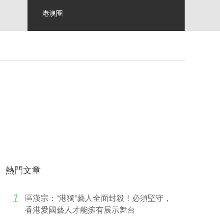
港澳圈
熱門文章
1
區漢宗：“港獨”藝人全面封殺！必須堅守，
香港愛國藝人才能擁有展示舞台