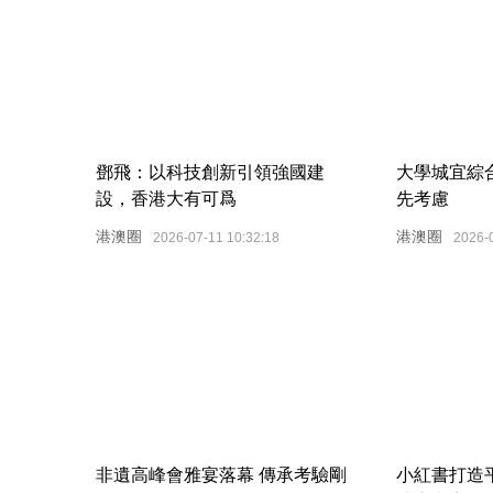
鄧飛：以科技創新引領強國建
大學城宜綜
設，香港大有可爲
先考慮
港澳圈
港澳圈
2026-07-11 10:32:18
2026-
非遺高峰會雅宴落幕 傳承考驗剛
小紅書打造