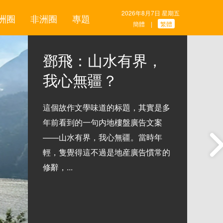
2026年8月7日 星期五
洲圈
非洲圈
專題
簡體
繁體
|
鄧飛：山水有界，
我心無疆？
這個故作文學味道的标題，其實是多
年前看到的一句内地樓盤廣告文案
——山水有界，我心無疆。當時年
輕，隻覺得這不過是地産廣告慣常的
修辭，...