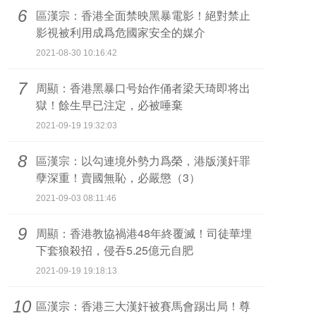
6
區漢宗：香港全面禁映黑暴電影！絕對禁止
影視被利用成爲危國家安全的媒介
2021-08-30 10:16:42
7
周顯：香港黑暴口号始作俑者梁天琦即将出
獄！餘生早已注定，必被唾棄
2021-09-19 19:32:03
8
區漢宗：以勾連境外勢力爲榮，港版漢奸罪
孽深重！賣國無恥，必嚴懲（3）
2021-09-03 08:11:46
9
周顯：香港教協禍港48年終覆滅！司徒華埋
下套狼殺招，侵吞5.25億元自肥
2021-09-19 19:18:13
10
區漢宗：香港三大漢奸被賽馬會踢出局！尊