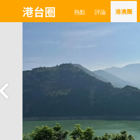
熱點
評論
港澳圈
不
也正在
布《中
藍
的基本