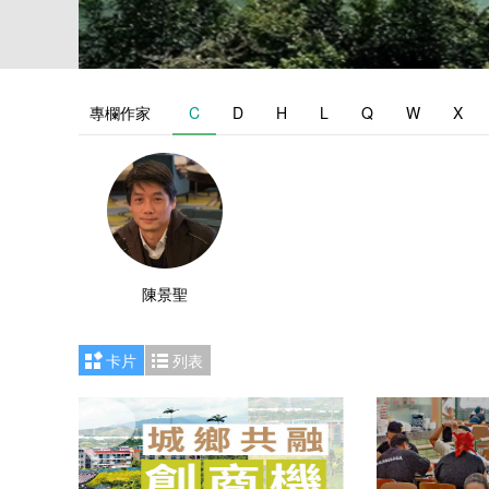
專欄作家
C
D
H
L
Q
W
X
陳景聖
卡片
列表