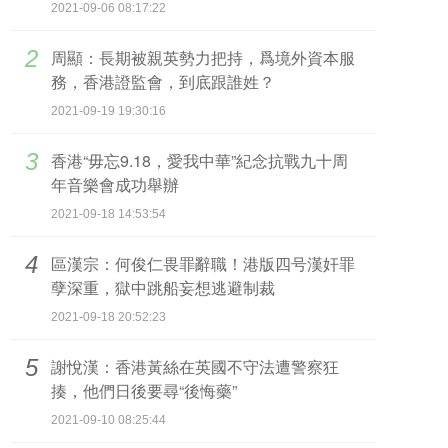
2021-09-06 08:17:22
2
周顯：長期被親英勢力把持，爲境外資本服
務，香港證監會，到底跟誰姓？
2021-09-19 19:30:16
3
香港“毋忘9.18，愛我中華”紀念抗戰九十周
年音樂會成功舉辦
2021-09-18 14:53:54
4
區漢宗：何俊仁畏罪辭職！港版四号漢奸罪
孽深重，獄中跳船妄想逃避制裁
2021-09-18 20:52:23
5
謝悅漢：香港黃絲在英國不守法遭警察狂
揍，他們日後要尋“後悔藥”
2021-09-10 08:25:44