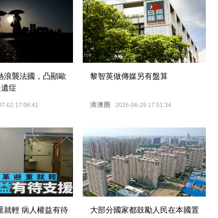
熱浪襲法國，凸顯歐
黎智英做傳媒另有盤算
後遺症
港澳圈
07-02 17:06:41
2026-06-29 17:51:34
重就輕 病人權益有待
大部分國家都鼓勵人民在本國置