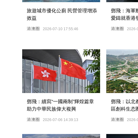
旅遊城市優化公廁 民營管理增添
鄧飛：海軍
效益
愛鑄就香港
港澳圈
港澳圈
2026-07-10 17:55:46
2026-
鄧飛：續寫“一國兩制”輝煌篇章
鄧飛：以北都
助力中華民族偉大複興
區創科生态
港澳圈
港澳圈
2026-07-06 14:39:13
2026-