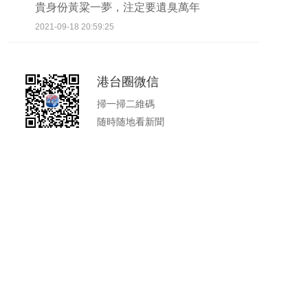
貴身份黃粱一夢，注定要遺臭萬年
2021-09-18 20:59:25
港台圈微信
掃一掃二維碼
随時随地看新聞