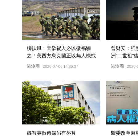
柳扶風：天欲禍人必以微福驕
曾财安：強
之！美西方烏克蘭正以無人機找
洲“二世祖”
死
港澳圈
港澳圈
2026-07-06 14:30:37
2026-
黎智英做傳媒另有盤算
醫委改革避