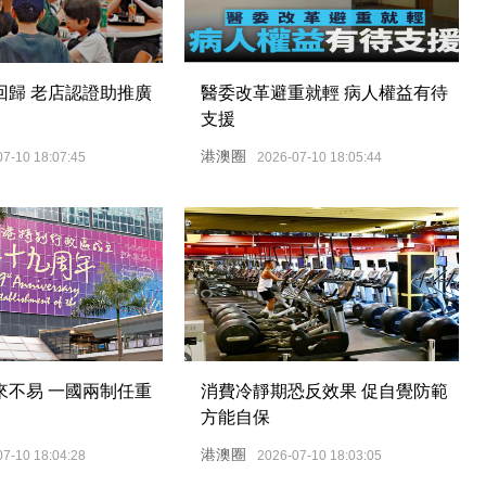
回歸 老店認證助推廣
醫委改革避重就輕 病人權益有待
支援
港澳圈
07-10 18:07:45
2026-07-10 18:05:44
來不易 一國兩制任重
消費冷靜期恐反效果 促自覺防範
方能自保
港澳圈
07-10 18:04:28
2026-07-10 18:03:05