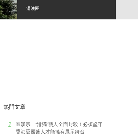
港澳圈
熱門文章
1
區漢宗：“港獨”藝人全面封殺！必須堅守，
香港愛國藝人才能擁有展示舞台