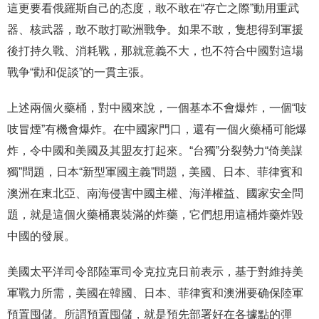
這更要看俄羅斯自己的态度，敢不敢在“存亡之際”動用重武
器、核武器，敢不敢打歐洲戰争。如果不敢，隻想得到軍援
後打持久戰、消耗戰，那就意義不大，也不符合中國對這場
戰争“勸和促談”的一貫主張。
上述兩個火藥桶，對中國來說，一個基本不會爆炸，一個“吱
吱冒煙”有機會爆炸。在中國家門口，還有一個火藥桶可能爆
炸，令中國和美國及其盟友打起來。“台獨”分裂勢力“倚美謀
獨”問題，日本“新型軍國主義”問題，美國、日本、菲律賓和
澳洲在東北亞、南海侵害中國主權、海洋權益、國家安全問
題，就是這個火藥桶裏裝滿的炸藥，它們想用這桶炸藥炸毀
中國的發展。
美國太平洋司令部陸軍司令克拉克日前表示，基于對維持美
軍戰力所需，美國在韓國、日本、菲律賓和澳洲要确保陸軍
預置囤儲。所謂預置囤儲，就是預先部署好在各據點的彈