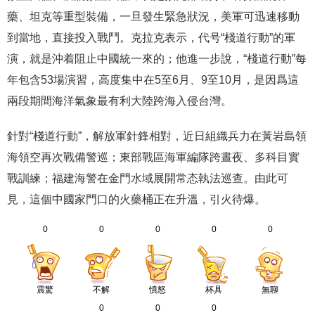
藥、坦克等重型裝備，一旦發生緊急狀況，美軍可迅速移動
到當地，直接投入戰鬥。克拉克表示，代号“棧道行動”的軍
演，就是沖着阻止中國統一來的；他進一步說，“棧道行動”每
年包含53場演習，高度集中在5至6月、9至10月，是因爲這
兩段期間海洋氣象最有利大陸跨海入侵台灣。
針對“棧道行動”，解放軍針鋒相對，近日組織兵力在黃岩島領
海領空再次戰備警巡；東部戰區海軍編隊跨晝夜、多科目實
戰訓練；福建海警在金門水域展開常态執法巡查。由此可
見，這個中國家門口的火藥桶正在升溫，引火待爆。
0
0
0
0
0
震驚
不解
憤怒
杯具
無聊
0
0
0