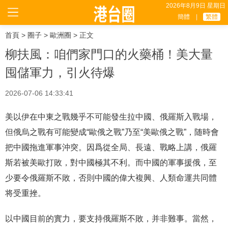
2026年8月9日 星期日
簡體
|
繁體
首頁
>
圈子
>
歐洲圈
> 正文
柳扶風：咱們家門口的火藥桶！美大量
囤儲軍力，引火待爆
2026-07-06 14:33:41
美以伊在中東之戰幾乎不可能發生拉中國、俄羅斯入戰場，
但俄烏之戰有可能變成“歐俄之戰”乃至“美歐俄之戰”，随時會
把中國拖進軍事沖突。因爲從全局、長遠、戰略上講，俄羅
斯若被美歐打敗，對中國極其不利。而中國的軍事援俄，至
少要令俄羅斯不敗，否則中國的偉大複興、人類命運共同體
将受重挫。
以中國目前的實力，要支持俄羅斯不敗，并非難事。當然，