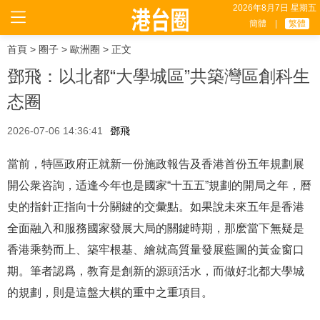
2026年8月7日 星期五
簡體
|
繁體
首頁
>
圈子
>
歐洲圈
> 正文
鄧飛：以北都“大學城區”共築灣區創科生
态圈
2026-07-06 14:36:41
鄧飛
當前，特區政府正就新一份施政報告及香港首份五年規劃展
開公衆咨詢，适逢今年也是國家“十五五”規劃的開局之年，曆
史的指針正指向十分關鍵的交彙點。如果說未來五年是香港
全面融入和服務國家發展大局的關鍵時期，那麽當下無疑是
香港乘勢而上、築牢根基、繪就高質量發展藍圖的黃金窗口
期。筆者認爲，教育是創新的源頭活水，而做好北都大學城
的規劃，則是這盤大棋的重中之重項目。