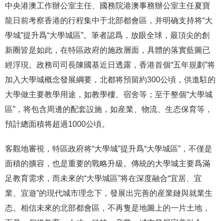
中央港澳工作辦公室主任、國務院港澳事務辦公室主任夏寶
龍日前考察香港的行程集中于北部都會區，并明确支持将“大
學城”提升爲“大學城區”。筆者認爲，放眼全球，最頂尖的創
新圈皆是如此，在特區政府的施政層面，具體的落實藍圖已
經浮現。政務司司長陳國基近日透露，香港首個“五年規劃”将
加入大學城概念發展綱要，北都将預留約300公頃，供進駐的
大學做主要教學用途，如教學樓、宿舍等；至于整個“大學城
區”，将包含周邊的配套設施，如産業、物流、生态保育等，
預計總面積将超過1000公頃。
客觀地審視，特區政府将“大學城”提升爲“大學城區”，不僅是
面積的擴容，也是重要的戰略升級。傳統的大學城主要爲滿
足教育需求，而未來的“大學城區”将在深度融合“宜居、宜
業、宜遊”的現代城市理念下，發展出完善的産業鏈與就業生
态。相信未來的北部都會區，不再隻是地圖上的一片土地，