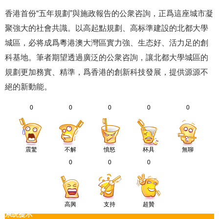
香港首份“五年規劃”與施政報告的公衆咨詢，正爲這座城市凝
聚強大的社會共識。以高起點規劃、高标準建設的北都大學
城區，必将成爲粵港澳大灣區實力強、生态好、活力足的創
科基地。筆者期望透過廣泛的公衆咨詢，讓北都大學城區的
規劃更加務實、精準，爲香港的創新科技發展，提供源源不
絕的新動能。
0
0
0
0
0
震驚
不解
憤怒
杯具
無聊
0
0
0
高興
支持
超贊