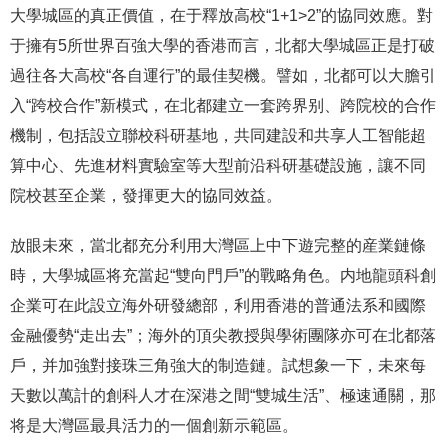
大學城區的真正價值，在于釋放高校“1+1>2”的協同效應。對
于擁有5所世界百強大學的香港而言，北都大學城區正是打破
過往各大高校“各自運行”的最佳契機。譬如，北都可以大膽引
入“跨校合作”新模式，在北都建立一套跨界别、跨院校的合作
機制，包括設立聯校科研基地，共同建設和共享人工智能超
算中心、先進材料實驗室等大型前沿科研基礎設施，讓不同
院校甚至企業，發揮更大的協同效益。
放眼未來，當北都充分利用大灣區上中下遊完整的産業鏈條
時，大學城區将充當起“雙向門戶”的戰略角色。内地龍頭科創
企業可在此設立海外研發總部，利用香港的普通法系和國際
金融優勢“走出去”；海外的頂尖教授與學術團隊亦可在北都落
戶，并加強對接珠三角強大的制造鏈。試想象一下，未來每
天數以萬計的創科人才在深港之間“雙城生活”、極速通關，那
将是大灣區最具活力的一個創新示範區。