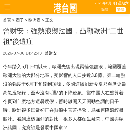
2026年8月8日 星期六
簡體
|
繁體
首頁
>
圈子
>
歐洲圈
> 正文
曾财安：強熱浪襲法國，凸顯歐洲“二世
祖”後遺症
2026-07-06 14:42:43
曾财安
今年踏入5月下旬以來，歐洲先後出現兩輪強熱浪，範圍覆蓋
歐洲大陸的大部分地區，受影響的人口接近3.8億。第二輪熱
浪的強度于6月下旬達到頂峰，多國連續刷新今夏乃至曆史最
高氣溫紀錄，至今沒有明顯的下降迹象。當中國人在盤算着
今夏到什麽地方避暑度假，暫時離開天天開動空調的日子
時，歐洲很多民衆卻正在熱浪中苦苦掙紮，爲如何降溫絞盡
腦汁。看到這樣強烈的對比，很多人都産生疑問，中國與歐
洲諸國，究竟誰是發展中國家？