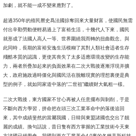
加劇，就不能一成不變來應對了。
超過350年的殖民曆史爲法國掠奪回來大量财富，使國民無需
付出辛勤勞動便輕易過上了富裕生活，十幾代人下來，國民
就形成了法國人高人一等、世界圍繞我而轉的扭曲觀念。與
此同時，長期的富裕安逸生活模糊了其對人類社會适者生存
殘酷本質的認識，更使其喪失了太多适應環境改變的生存能
力，兩者所疊加起來的負面效果在二次大戰後逐漸浮現并擴
大，政府施政過時僵化與國民活在脫離現實的理想裏便是典
型的例子，就如同家道中落的“二世祖”繼續财大氣粗一樣。
二次大戰後，東方國家不甘心再被人任意擺布與剝削，于是
不斷向西方學習，拼命把在頭三次工業革命中的落後追回
來，其中成績斐然的當屬我國，日韓與東盟諸國也交出了靓
麗的成績。換句話說，昔日隻有西方掌握的工業技術今天東
方諸國已經學會，我國則更在工業革命4.0裏的各種高新科技