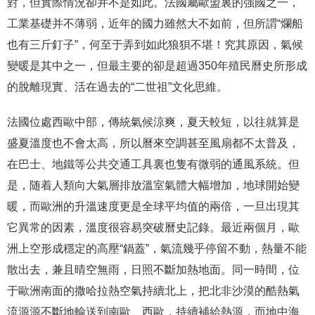
對，但實際情況卻并不是如此。法國屬歐盟裏的強國之一，
工業基礎并不薄弱，近年的國力雖然大不如前，但所謂“爛船
也有三斤釘子”，何至于弄到如此狼狽不堪！究其原因，氣候
變暖是其中之一，但最主要的卻是超過350年殖民曆史所形成
的脫離現實、活在過去的“二世祖”文化思維。
法國位處西歐中部，傳統氣候涼爽，夏天較短，以往就算是
盛夏溫度也不會太高，所以曆來空調甚至風扇都不太普及，
在巴士、地鐵等公共交通工具裏也隻有微弱的通風系統。但
是，随着人類向大氣層排放溫室氣體大幅增加，地球開始變
暖，而歐洲的升溫速度更是全球平均值的兩倍，一旦出現其
它異常的因素，溫度很容易突破曆史記錄。最近兩個月，歐
洲上空形成穩定的高壓“鍋蓋”，氣流幾乎停留不動，熱量不能
散出去，兼且晴空無雨，日照不斷加熱地面。同一時間，位
于歐洲南面的撒哈拉熱空氣持續北上，把北非沙漠的酷熱氣
流源源不斷地輸送到南歐、西歐，持續補給熱源，而地中海