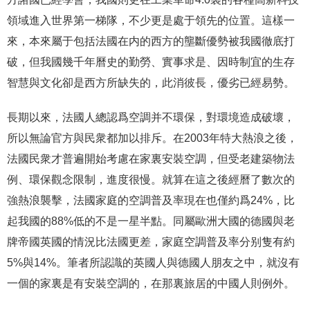
領域進入世界第一梯隊，不少更是處于領先的位置。這樣一
來，本來屬于包括法國在内的西方的壟斷優勢被我國徹底打
破，但我國幾千年曆史的勤勞、實事求是、因時制宜的生存
智慧與文化卻是西方所缺失的，此消彼長，優劣已經易勢。
長期以來，法國人總認爲空調并不環保，對環境造成破壞，
所以無論官方與民衆都加以排斥。在2003年特大熱浪之後，
法國民衆才普遍開始考慮在家裏安裝空調，但受老建築物法
例、環保觀念限制，進度很慢。就算在這之後經曆了數次的
強熱浪襲擊，法國家庭的空調普及率現在也僅約爲24%，比
起我國的88%低的不是一星半點。同屬歐洲大國的德國與老
牌帝國英國的情況比法國更差，家庭空調普及率分别隻有約
5%與14%。筆者所認識的英國人與德國人朋友之中，就沒有
一個的家裏是有安裝空調的，在那裏旅居的中國人則例外。