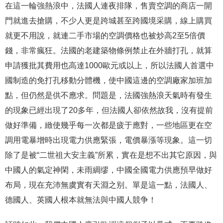
在這一輪強熱浪中，法國人連夜排隊，售賣空調的商店一開
門就進去搶購，不少人更是跨城甚至跨國境采購，線上購買
就更不用說，就連二手市場的空調價格也被炒高2至5倍價
錢，非常瘋狂。法國的老建築物條例禁止在外牆打孔，就算
申請獲批其費用也高達1000歐元或以上，所以法國人首選中
國制造的免打孔移動分體機，使中國這邊的空調廠家加班加
點，但仍然是供不應求。問題是，法國強熱浪天氣時有發生
的現象已經出現了20多年，但法國人卻依然故我，沒有提前
做好準備，緻使幾乎每一次都是疲于應對，一些地區更在空
調用電暴增時出現電力供應緊張，電價暴漲等現象。這一切
除了是被“二世祖大安主義”所累，實在是想不出其它原因，與
中國人的氣定神閑，未雨綢缪，中國全國電力供應預早做好
布局，現在充沛無虞實有天淵之别。單是這一點，法國人、
德國人、英國人根本就無法與中國人競争！