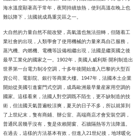
海水溫度顯著高于常年，夜間持續放熱，使到高溫在晚上也
難以降下，法國就成爲重災區之一。
大自然的力量自然不能改變，高氣溫也無法扭轉，但随着工
業社會的出現，人類學會了使用機械的力量來爲自己服務，
蒸汽機、内燃機、電機等設備相繼出現，法國是繼英國之後
最早工業化的國家之一。1902年，美國人威利斯·開利制造出
世界第一台電力制冷空調，十多年後開始進入巴黎的大型百
貨公司、電影院、銀行等商業大樓。1947年，法國本土企業
開始從美國引進窗門式空調，成爲歐洲最早量産家用空調的
國家。這樣看來，法國人對空調既不陌生，更不缺制造的技
術，但法國天氣普遍較涼爽，夏天的日子不多，所以就算到
了上世紀末，隻有商鋪、辦公室、高端商店才會安裝空調，
普通民居幾乎沒有，隻是依賴開窗、石牆隔熱等方法降溫。
在過去，這樣的方法基本有效，但進入21世紀後，地球暖化