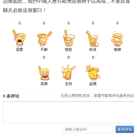
話雖如此，我們中國人應引歐洲這個例子以爲戒，不要跌進
驕兵必敗這個窠臼！
0
0
0
0
0
震驚
不解
憤怒
杯具
無聊
0
0
0
高興
支持
超贊