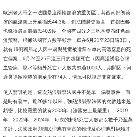
歐洲老大哥之一法國是這兩輪熱浪的重災區，其西南部朗德
省的氣溫曾上升至攝氏44.3度，創法國曆史新高，首都巴黎
也錄得最高溫攝氏40.9度，全國有四分之三地區發布紅色高
溫預警。根據法國官方數字顯示，單在6月21至23日這3日，
就有18例獨居老人因中暑與兒童被遺留在車内高溫窒息的死
亡個案，6月24至26日這三日的超額死亡（因高溫誘發心腦
血管病、脫水等額外死亡）人數共超過1000人，期間因下河
避暑導緻溺斃的則至少有74人，情況可以說是非常嚴重。
使人驚訝的是，這次熱浪襲擊法國并不是單一偶發事件，而
是時有發生。近20多年以來，強熱浪襲擊法國的次數越來越
頻密，比較嚴重的就有2003年（法國史上最嚴重）、2019
年、2022年、2024年，每次的超額死亡人數都以數千乃至萬
多計，法國政府與國民理應有豐富的物理及心理應對經驗才