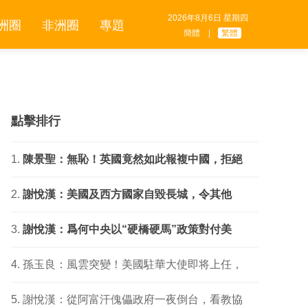
2026年8月6日 星期四
洲圈
非洲圈
專題
簡體
|
繁體
點擊排行
陳景聖：無恥！英國竟然如此報複中國，拒絕
​謝悅漢：美國及西方國家自毀長城，令其他
謝悅漢：爲何中央以“硬橋硬馬”政策對付美
孫玉良：風雲突變！美國駐華大使即将上任，
謝悅漢：從阿富汗傀儡政府一夜倒台，看教協