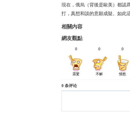
現在，俄烏（背後是歐美）都認
打，真想和談的意願成疑。如此
相關内容
網友觀點
0
0
0
震驚
不解
憤怒