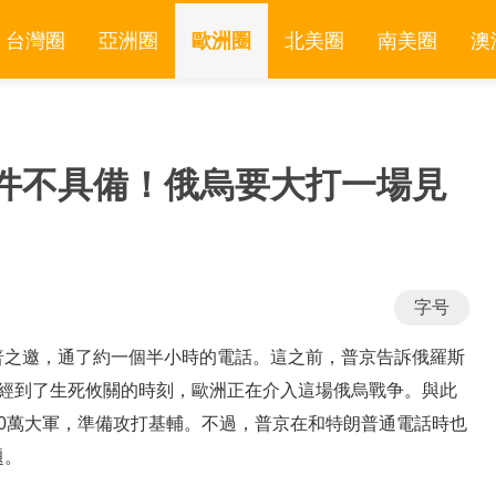
台灣圈
亞洲圈
歐洲圈
北美圈
南美圈
澳
件不具備！俄烏要大打一場見
字号
普之邀，通了約一個半小時的電話。這之前，普京告訴俄羅斯
已經到了生死攸關的時刻，歐洲正在介入這場俄烏戰争。與此
0萬大軍，準備攻打基輔。不過，普京在和特朗普通電話時也
題。