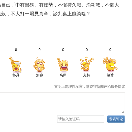
爲自己手中有籌碼、有優勢，不懼持久戰、消耗戰，不懼大
這般，不大打一場見真章，談判桌上能談啥？
0
0
0
0
0
杯具
無聊
高興
支持
超贊