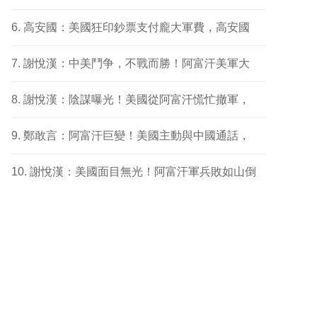
高安國：美國狂印鈔票支付龐大軍費，高安國
謝悅漢：中美鬥争，不戰而勝！阿富汗美軍大
謝悅漢：陰謀曝光！美國從阿富汗慌忙撤軍，
鄭敢言：阿富汗巨變！美國主動與中國通話，
謝悅漢：美國面目無光！阿富汗軍兵敗如山倒