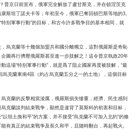
呢？普京日前宣布，俄軍完全解放了盧甘斯克，并在頓涅茨克
康斯坦丁諾夫卡等；年初至今，俄軍已奪回頓巴斯等地的3,
場“特别軍事行動”的目标，和古今許多戰争目的基本相同，就
失，烏克蘭等十幾個加盟共和國分離獨立，這對俄羅斯是奇恥
企圖再行擠壓俄羅斯甚至進一步肢解之！這令普京執政20年
動這場“特别軍事行動”，就是爲了阻止國家再度被肢解，“最
回烏克蘭東南4區（約占烏克蘭五分之一的土地），這個目标
，烏克蘭的反擊相當淩厲，俄羅斯損失慘重，經濟、民生感到
與烏克蘭談判結束戰争，顯然是違背了莫斯科的初衷和目标，
“以領土換和平”的方案，并不接受“烏克蘭不可加入北約”的條
可能有真正的結束戰争及長久和平，且随時翻台，再起戰火。