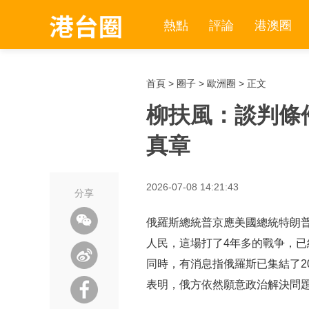
熱點
評論
港澳圈
首頁
>
圈子
>
歐洲圈
> 正文
柳扶風：談判條
真章
2026-07-08 14:21:43
分享
俄羅斯總統普京應美國總統特朗
人民，這場打了4年多的戰争，
同時，有消息指俄羅斯已集結了2
表明，俄方依然願意政治解決問