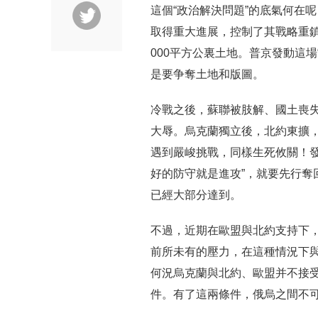
這個“政治解決問題”的底氣何在
取得重大進展，控制了其戰略重鎮
000平方公裏土地。普京發動這
是要争奪土地和版圖。
冷戰之後，蘇聯被肢解、國土喪
大辱。烏克蘭獨立後，北約東擴，
遇到嚴峻挑戰，同樣生死攸關！發
好的防守就是進攻”，就要先行奪
已經大部分達到。
不過，近期在歐盟與北約支持下
前所未有的壓力，在這種情況下
何況烏克蘭與北約、歐盟并不接受
件。有了這兩條件，俄烏之間不