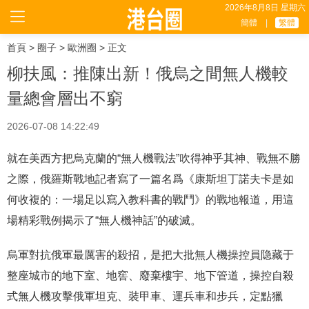
2026年8月8日 星期六
簡體
|
繁體
首頁
>
圈子
>
歐洲圈
> 正文
柳扶風：推陳出新！俄烏之間無人機較
量總會層出不窮
2026-07-08 14:22:49
就在美西方把烏克蘭的“無人機戰法”吹得神乎其神、戰無不勝
之際，俄羅斯戰地記者寫了一篇名爲《康斯坦丁諾夫卡是如
何收複的：一場足以寫入教科書的戰鬥》的戰地報道，用這
場精彩戰例揭示了“無人機神話”的破滅。
烏軍對抗俄軍最厲害的殺招，是把大批無人機操控員隐藏于
整座城市的地下室、地窖、廢棄樓宇、地下管道，操控自殺
式無人機攻擊俄軍坦克、裝甲車、運兵車和步兵，定點獵