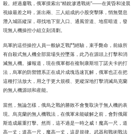
殺。經過鏖戰，俄軍摸索出“精銳滲透戰術”——在黃昏和淩晨
視線最差之時，派出兩、三人組成的小股突擊隊，悄無聲息
潛入城區縱深，尋找地下室入口、通風管道、地窖暗道，發
現無人機操控小組立刻清剿。
烏軍的這些操控人員一般缺乏戰鬥經驗，束手斃命，前線所
有自殺式無人機全部當場失控墜落，此乃在源頭上打擊和消
滅無人機。據報道，現在俄軍都在複制康斯坦丁諾夫卡的打
法，烏軍的防禦體系正在成片成塊迅速瓦解，俄軍也正在把
這種打法放大，用之于更大規模、更縱深地打擊消滅烏克蘭
的無人機源頭和産能。
當然，無論怎樣，俄烏之戰的勝敗不會隻取決于無人機的表
現。烏克蘭的無人機戰法，在俄軍未能破解之前，會對俄羅
斯造成嚴重打擊。然而，這不過是一時之威！魔高一尺，道
高一丈；道高一尺，魔高一丈，這是規律。武器和戰術戰法