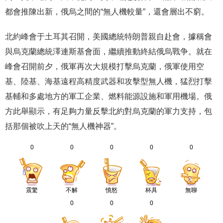
都會推陳出新，俄烏之間的“無人機較量”，還會層出不窮。
北約峰會于土耳其召開，美國總統特朗普親自赴會，據稱會
與烏克蘭總統澤連斯基會面，繼續推動終結俄烏戰争。就在
峰會召開前夕，俄軍再次大規模打擊烏克蘭，俄軍使用空
基、陸基、海基遠程高精度武器和攻擊型無人機，猛烈打擊
基輔和多處地方的軍工企業、燃料能源設施和軍用機場。俄
方此舉顯示，有足夠力量反擊北約對烏克蘭的軍力支持，包
括那個被吹上天的“無人機神器”。
0
0
0
0
0
震驚
不解
憤怒
杯具
無聊
0
0
0