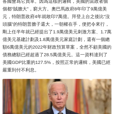
各國會爲它買單。因爲這樣的邏輯，美國的當政者個
個都“賊膽大”，窮大方。奧巴馬政府8年印了9萬億美
元，特朗普政府4年就敢印7萬億。拜登上台之後比“沒
頭腦”的特朗普膽子還大，一朝權在手，便把令來行，
剛上任半年就已經提出了1.9萬億美元刺激方案、1.7萬
億美元基建計劃及1.8萬億美元家庭計劃，還有一個總
額6萬億美元的2022年财政預算草案，全然不顧美國的
債務總額已經超過了28.5萬億美元。這一資料達到了
美國GDP比重的127.5%，按照正常的邏輯，美國已經
嚴重到付不利息。