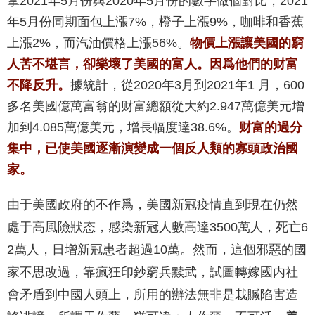
拿2021年5月份與2020年5月份的數字做個對比，2021
年5月份同期面包上漲7%，橙子上漲9%，咖啡和香蕉
上漲2%，而汽油價格上漲56%。
物價上漲讓美國的窮
人苦不堪言，卻樂壞了美國的富人。因爲他們的财富
不降反升。
據統計，從2020年3月到2021年1 月，600
多名美國億萬富翁的财富總額從大約2.947萬億美元增
加到4.085萬億美元，增長幅度達38.6%。
财富的過分
集中，已使美國逐漸演變成一個反人類的寡頭政治國
家。
由于美國政府的不作爲，美國新冠疫情直到現在仍然
處于高風險狀态，感染新冠人數高達3500萬人，死亡6
2萬人，日增新冠患者超過10萬。然而，這個邪惡的國
家不思改過，靠瘋狂印鈔窮兵黩武，試圖轉嫁國内社
會矛盾到中國人頭上，所用的辦法無非是栽贓陷害造