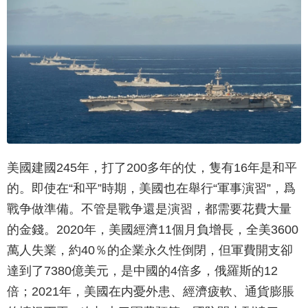
美國建國245年，打了200多年的仗，隻有16年是和平
的。即使在“和平”時期，美國也在舉行“軍事演習”，爲
戰争做準備。不管是戰争還是演習，都需要花費大量
的金錢。2020年，美國經濟11個月負增長，全美3600
萬人失業，約40％的企業永久性倒閉，但軍費開支卻
達到了7380億美元，是中國的4倍多，俄羅斯的12
倍；2021年，美國在内憂外患、經濟疲軟、通貨膨脹