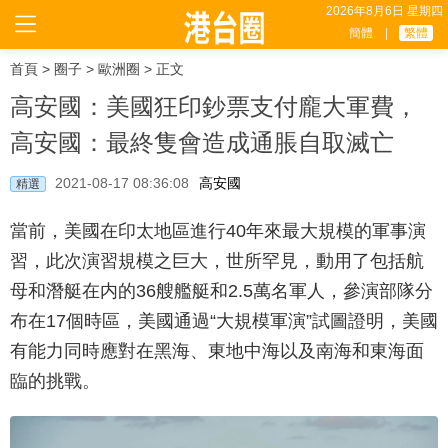
2026年8月6日 星期四
簡體
|
繁體
首頁
>
圈子
>
歐洲圈
> 正文
高安國：美國狂印鈔票支付龐大軍費，
高安國：最終隻會造成通脹自取滅亡
2021-08-17 08:36:08
高安國
精選
當前，美國在印太地區進行40年來最大規模的軍事演
習，此次演習規模之巨大，世所罕見，動用了包括航
母和潛艇在内的36艘艦艇和2.5萬名軍人，參演部隊分
布在17個時區，美國通過“大規模軍演”試圖證明，美國
有能力同時應對在黑海、東地中海以及南海和東海面
臨的挑戰。