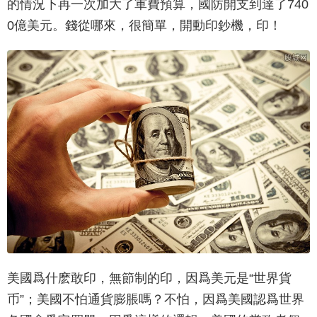
的情況下再一次加大了軍費預算，國防開支到達了740
0億美元。錢從哪來，很簡單，開動印鈔機，印！
美國爲什麽敢印，無節制的印，因爲美元是“世界貨
币”；美國不怕通貨膨脹嗎？不怕，因爲美國認爲世界