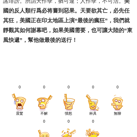
謠诽謗。所謂天作孽，猶可違；人作孽，不可活。
美
國的反人類行爲必将嘗到惡果。天要欲其亡，必先任
其狂，美國正在印太地區上演“最後的瘋狂”，我們就
靜觀其如何謝幕吧，如果美國需要，也可讓大陸的“東
風快遞”，幫他做最後的送行！
0
0
0
0
0
震驚
不解
憤怒
杯具
無聊
0
0
0