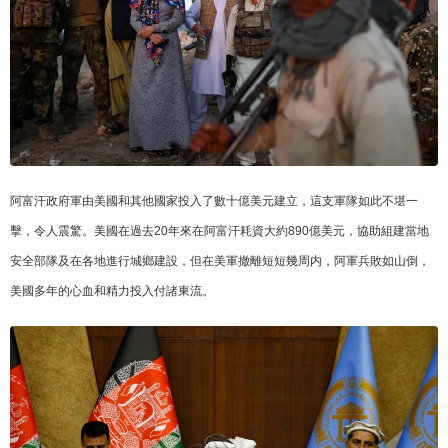
阿富汗政府軍由美國和其他國家投入了數十億美元建立，這支軍隊如此不堪一
擊，令人震驚。美國在過去20年來在阿富汗耗資大約890億美元，協助組建當地
安全部隊及在各地進行城鄉建設，但在美軍撤離短短幾周内，阿軍兵敗如山倒，
美國多年的心血和精力投入付諸東流。