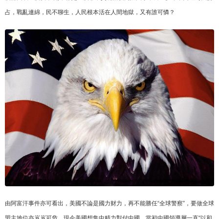
占，戰亂連綿，民不聊生，人民根本活在人間地獄，又有誰可憐？
由阿富汗事件亦可看出，美國不論是國力财力，再不能勝任“全球警察”，要做全球
盟主地位亦岌岌可危，現今美國想集中精力對付中國，當初中國領導層一直“以和