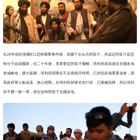
在20年前的美國911恐怖襲擊事件後，美國下令出兵阿富汗，并認定阿富汗是恐
怖分子組成國家，但二十年後，美軍要從阿富汗撤離，塔利班就加速在全國各地
攻城略地，擴大版圖，塔利班部隊在不足兩個月時間，已攻陷多個重要省會，因
爲政府軍士氣低落，無心戀戰，在塔利班部隊未攻打前，已棄械投降，所以塔利
班不費一槍一彈，便在短時間拿下全國各地。