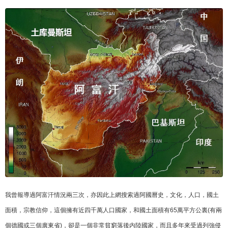
我曾報導過阿富汗情況兩三次，亦因此上網搜索過阿國曆史，文化，人口，國土
面積，宗教信仰，這個擁有近四千萬人口國家，和國土面積有65萬平方公裏(有兩
個德國或三個廣東省)，卻是一個非常貧窮落後内陸國家，而且多年來受過列強侵