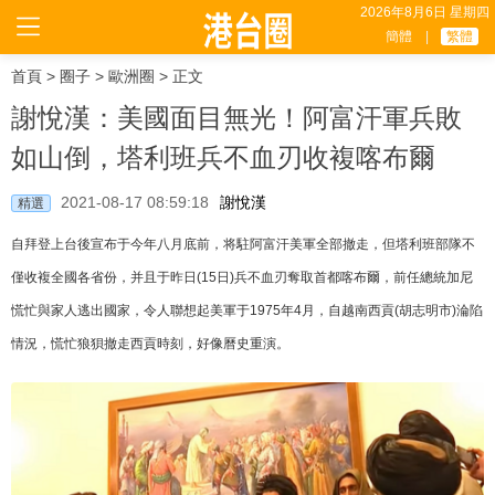
2026年8月6日 星期四
簡體
|
繁體
首頁
>
圈子
>
歐洲圈
> 正文
謝悅漢：美國面目無光！阿富汗軍兵敗
如山倒，塔利班兵不血刃收複喀布爾
2021-08-17 08:59:18
謝悅漢
精選
自拜登上台後宣布于今年八月底前，将駐阿富汗美軍全部撤走，但塔利班部隊不
僅收複全國各省份，并且于昨日(15日)兵不血刃奪取首都喀布爾，前任總統加尼
慌忙與家人逃出國家，令人聯想起美軍于1975年4月，自越南西貢(胡志明市)淪陷
情況，慌忙狼狽撤走西貢時刻，好像曆史重演。