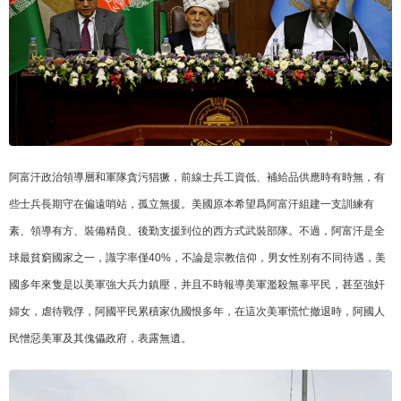
阿富汗政治領導層和軍隊貪污猖獗，前線士兵工資低、補給品供應時有時無，有
些士兵長期守在偏遠哨站，孤立無援。美國原本希望爲阿富汗組建一支訓練有
素、領導有方、裝備精良、後勤支援到位的西方式武裝部隊。不過，阿富汗是全
球最貧窮國家之一，識字率僅40%，不論是宗教信仰，男女性别有不同待遇，美
國多年來隻是以美軍強大兵力鎮壓，并且不時報導美軍濫殺無辜平民，甚至強奸
婦女，虐待戰俘，阿國平民累積家仇國恨多年，在這次美軍慌忙撤退時，阿國人
民憎惡美軍及其傀儡政府，表露無遺。