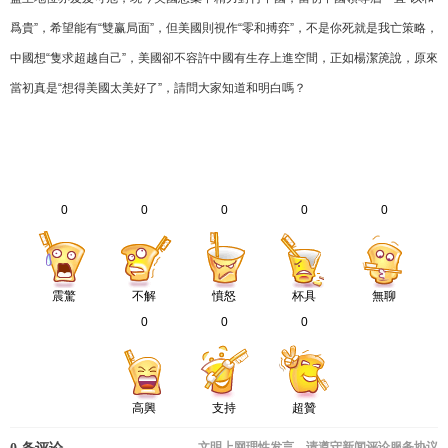
爲貴”，希望能有“雙赢局面”，但美國則視作“零和搏弈”，不是你死就是我亡策略，
中國想“隻求超越自己”，美國卻不容許中國有生存上進空間，正如楊潔箎說，原來
當初真是“想得美國太美好了”，請問大家知道和明白嗎？
0
0
0
0
0
震驚
不解
憤怒
杯具
無聊
0
0
0
高興
支持
超贊