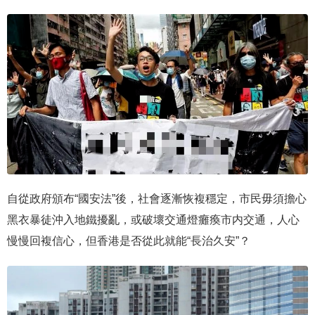
自從政府頒布“國安法”後，社會逐漸恢複穩定，市民毋須擔心
黑衣暴徒沖入地鐵擾亂，或破壞交通燈癱瘓市内交通，人心
慢慢回複信心，但香港是否從此就能“長治久安”？