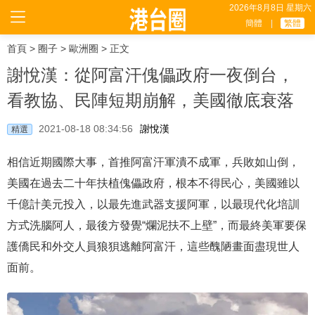
2026年8月8日 星期六
簡體
|
繁體
首頁
>
圈子
>
歐洲圈
> 正文
謝悅漢：從阿富汗傀儡政府一夜倒台，
看教協、民陣短期崩解，美國徹底衰落
2021-08-18 08:34:56
謝悅漢
精選
相信近期國際大事，首推阿富汗軍潰不成軍，兵敗如山倒，
美國在過去二十年扶植傀儡政府，根本不得民心，美國雖以
千億計美元投入，以最先進武器支援阿軍，以最現代化培訓
方式洗腦阿人，最後方發覺“爛泥扶不上壁”，而最終美軍要保
護僑民和外交人員狼狽逃離阿富汗，這些醜陋畫面盡現世人
面前。