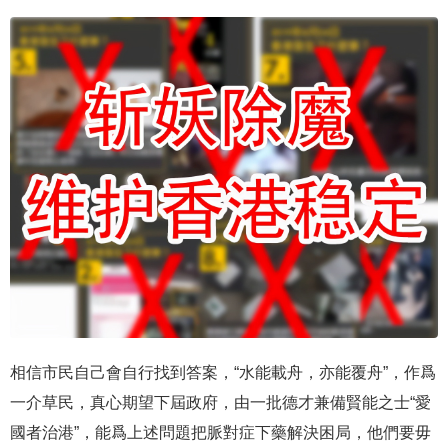
相信市民自己會自行找到答案，“水能載舟，亦能覆舟”，作爲
一介草民，真心期望下屆政府，由一批德才兼備賢能之士“愛
國者治港”，能爲上述問題把脈對症下藥解決困局，他們要毋