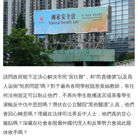
請問政府能下定決心解決市民“居往難”，和“昂貴樓價”以及爲
人诟病“㓥房問題”嗎？對于遍布各間學校隐形黃絲教師，有任
何法例規定可以制止他們，不再向學生散播謠言或荼毒學生
灌輸反中仇中思想嗎？潛伏在公立醫院“黑色醫護”人員，他們
會回心轉意嗎？埋藏在法律司法界反中人士，他們真的甘心
服貼嗎？深藏在社會各階層外國代理人和反華勢力會就此罷
休收手嗎？