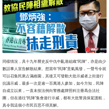
同樣情況，具十九年曆史反中仇中亂港組織“民陣”，亦是由少
數話事人宣告解散結柬。想當年“民陣”意氣風發，一聲号令就
可以召集民衆占滿維園，其後又可發動大批示威者上街遊行
抗議示威，最多一次是逾一百萬港人參加，如今方知，民陣
自成立以來，一直未按法例向警務處牌照科注冊爲合法社
團，但在過往“民陣”集會遊行示威，都有大批警員保駕護航，
真令我這個小市民百思不得其解。