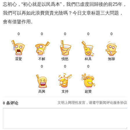
忘初心，“初心就是以民爲本”，我們巳虛度回歸後的前25年，
我們可以再如此浪費寶貴光陰嗎？今日文章标題三大問題，
會有借鑒作用。
0
0
0
0
0
震驚
不解
憤怒
杯具
無聊
0
0
0
高興
支持
超贊