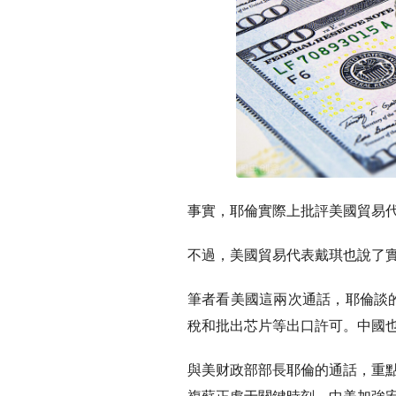
事實，耶倫實際上批評美國貿易
不過，美國貿易代表戴琪也說了實
筆者看美國這兩次通話，耶倫談的
稅和批出芯片等出口許可。中國
與美财政部部長耶倫的通話，重點
複蘇正處于關鍵時刻，中美加強