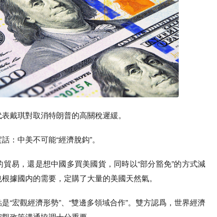
代表戴琪對取消特朗普的高關稅遲緩。
話：中美不可能“經濟脫鈎”。
貿易，還是想中國多買美國貨，同時以“部分豁免”的方式減
也根據國内的需要，定購了大量的美國天然氣。
是“宏觀經濟形勢”、“雙邊多領域合作”。雙方認爲，世界經濟
宏觀政策溝通協調十分重要。