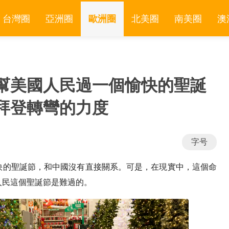
台灣圈
亞洲圈
歐洲圈
北美圈
南美圈
澳
幫美國人民過一個愉快的聖誕
拜登轉彎的力度
字号
快的聖誕節，和中國沒有直接關系。可是，在現實中，這個命
人民這個聖誕節是難過的。