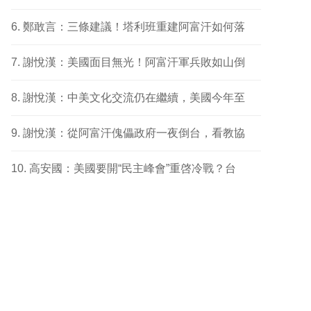
鄭敢言：三條建議！塔利班重建阿富汗如何落
謝悅漢：美國面目無光！阿富汗軍兵敗如山倒
謝悅漢：中美文化交流仍在繼續，美國今年至
謝悅漢：從阿富汗傀儡政府一夜倒台，看教協
高安國：美國要開“民主峰會”重啓冷戰？台