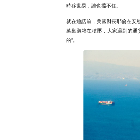
時移世易，誰也擋不住。
就在通話前，美國财長耶倫在安
萬集裝箱在積壓，大家遇到的通貨
的”。