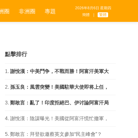
2026年8月6日 星期四
洲圈
非洲圈
專題
簡體
|
繁體
點擊排行
謝悅漢：中美鬥争，不戰而勝！阿富汗美軍大
孫玉良：風雲突變！美國駐華大使即将上任，
鄭敢言：亂了！印度拒絕巴、伊讨論阿富汗局
謝悅漢：陰謀曝光！美國從阿富汗慌忙撤軍，
鄭敢言：拜登欲邀蔡英文參加“民主峰會”？