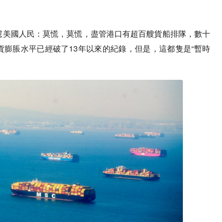
慰美國人民：莫慌，莫慌，盡管港口有超百艘貨船排隊，數十
膨脹水平已經破了13年以來的紀錄，但是，這都隻是“暫時