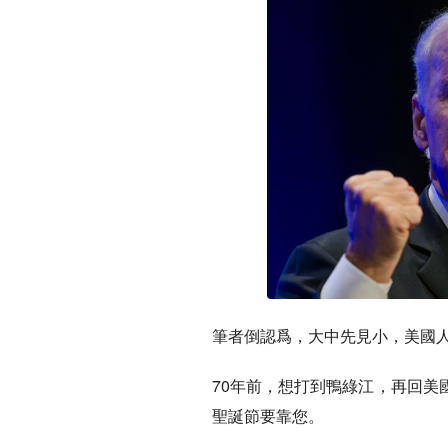
筆者倒認爲，大中先見小，美國
70年前，想打到鴨綠江，再回美
聖誕節要靠您。