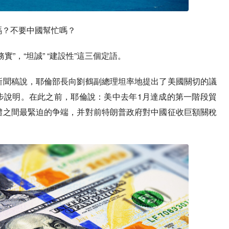
嗎？不要中國幫忙嗎？
”，“坦誠” “建設性”這三個定語。
新聞稿說，耶倫部長向劉鶴副總理坦率地提出了美國關切的議
步說明。在此之前，耶倫說：美中去年1月達成的第一階段貿
體之間最緊迫的争端，并對前特朗普政府對中國征收巨額關稅