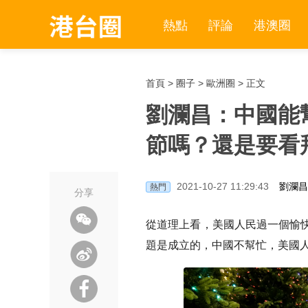
熱點
評論
港澳圈
首頁
>
圈子
>
歐洲圈
> 正文
劉瀾昌：中國能
節嗎？還是要看
2021-10-27 11:29:43
劉瀾昌
熱門
分享
從道理上看，美國人民過一個愉
題是成立的，中國不幫忙，美國