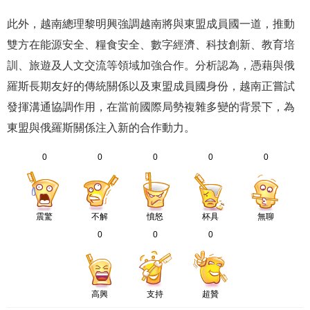
此外，越南總理黎明興強調越南將與東盟成員國一道，推動
雙方在能源安全、糧食安全、數字經濟、科技創新、教育培
訓、旅遊及人文交流等領域加強合作。分析認為，憑藉與俄
羅斯長期友好的傳統關係以及東盟成員國身份，越南正嘗試
發揮溝通協調作用，在當前國際局勢複雜多變的背景下，為
東盟與俄羅斯關係注入新的合作動力。
0
0
0
0
0
震驚
不解
憤怒
杯具
無聊
0
0
0
高興
支持
超贊