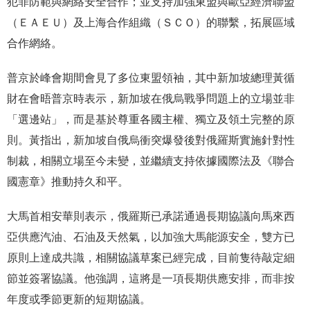
犯罪防範與網絡安全合作；並支持加強東盟與歐亞經濟聯盟
（ＥＡＥＵ）及上海合作組織（ＳＣＯ）的聯繫，拓展區域
合作網絡。
普京於峰會期間會見了多位東盟領袖，其中新加坡總理黃循
財在會晤普京時表示，新加坡在俄烏戰爭問題上的立場並非
「選邊站」，而是基於尊重各國主權、獨立及領土完整的原
則。黃指出，新加坡自俄烏衝突爆發後對俄羅斯實施針對性
制裁，相關立場至今未變，並繼續支持依據國際法及《聯合
國憲章》推動持久和平。
大馬首相安華則表示，俄羅斯已承諾通過長期協議向馬來西
亞供應汽油、石油及天然氣，以加強大馬能源安全，雙方已
原則上達成共識，相關協議草案已經完成，目前隻待敲定細
節並簽署協議。他強調，這將是一項長期供應安排，而非按
年度或季節更新的短期協議。