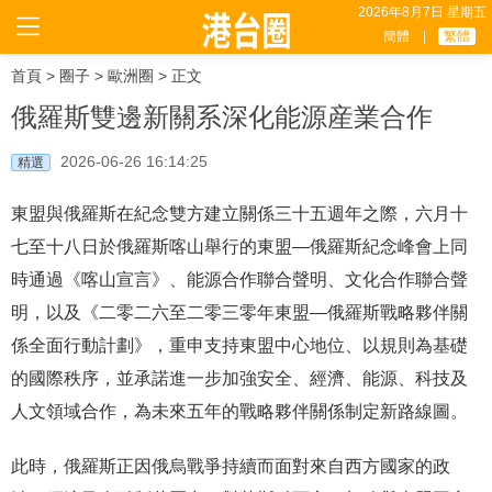
2026年8月7日 星期五
簡體
|
繁體
首頁
>
圈子
>
歐洲圈
> 正文
俄羅斯雙邊新關系深化能源産業合作
2026-06-26 16:14:25
精選
東盟與俄羅斯在紀念雙方建立關係三十五週年之際，六月十
七至十八日於俄羅斯喀山舉行的東盟—俄羅斯紀念峰會上同
時通過《喀山宣言》、能源合作聯合聲明、文化合作聯合聲
明，以及《二零二六至二零三零年東盟—俄羅斯戰略夥伴關
係全面行動計劃》，重申支持東盟中心地位、以規則為基礎
的國際秩序，並承諾進一步加強安全、經濟、能源、科技及
人文領域合作，為未來五年的戰略夥伴關係制定新路線圖。
此時，俄羅斯正因俄烏戰爭持續而面對來自西方國家的政