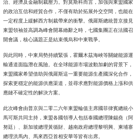
治、經濟及金融制裁壓力。對莫斯科而言，加強與東盟國家
的政治互信和經貿合作，不僅有助於拓展外交空間，也能在
一定程度上緩解西方制裁帶來的衝擊。俄羅斯總統普京接見
東盟領袖並高調為峰會開幕緻辭之時，七國集團正在法國召
開會議，核心議題正是結束俄烏和中東戰爭。
與此同時，中東局勢持續緊張，霍爾木茲海峽等關鍵能源運
輸通道面臨潛在風險。在全球能源市場波動加劇的背景下，
東盟國家希望借助與俄羅斯這一重要能源生產國深化合作，
探索更穩定的能源供應渠道，並尋求應對能源價格上漲和供
應鏈不確定性的解決方案。
此次峰會由普京與二零二六年東盟輪值主席國菲律賓總統小
馬可斯共同主持，東盟各國領導人包括泰國總理陳錫堯（阿
努廷）、新加坡總理黃循財、越南政府總理黎明興、柬埔寨
總理洪馬內、馬來西亞首相安華等皆有出席。