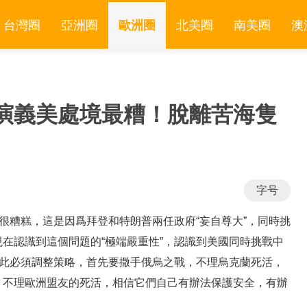
台灣圈
亞洲圈
歐洲圈
北美圈
南美圈
澳
演義美處境最糟！脫離苦海隻
字号
境很糟糕，這是因爲拜登和特朗普兩任政府“妄自尊大”，同時挑
在認識到這個問題的“極端嚴重性”，認識到美國同時挑戰中
因此必須調整策略，首先要撒手俄烏之戰，不理烏克蘭死活，
，不理歐洲盟友的死活，相信它們自己有辦法保護安全，有辦