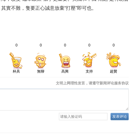
其實不難，隻要正心誠意放棄“打壓”即可也。
0
0
0
0
0
杯具
無聊
高興
支持
超贊