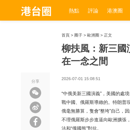
熱點
評論
港澳圈
首頁
>
圈子
>
歐洲圈
> 正文
柳扶風：新三國
在一念之間
2026-07-01 15:08:51
分享
“中俄美新三國演義”，美國的處
戰中國、俄羅斯導緻的。特朗普現
俄毫無勝算，隻會“整垮”自己，
不理俄羅斯步步進逼向歐洲擴張
法和“俄國熊”對抗。