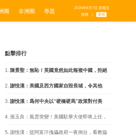
2026年8月7日 星期五
洲圈
非洲圈
專題
簡體
|
繁體
點擊排行
陳景聖：無恥！英國竟然如此報複中國，拒絕
​謝悅漢：美國及西方國家自毀長城，令其他
謝悅漢：爲何中央以“硬橋硬馬”政策對付美
孫玉良：風雲突變！美國駐華大使即将上任，
謝悅漢：從阿富汗傀儡政府一夜倒台，看教協