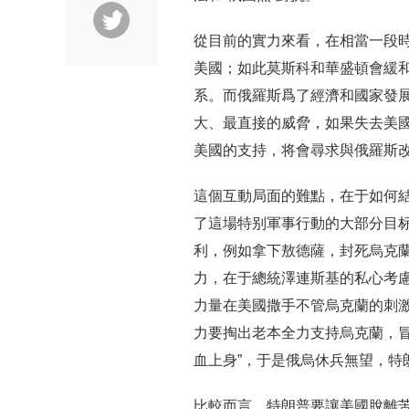
從目前的實力來看，在相當一段
美國；如此莫斯科和華盛頓會緩和
系。而俄羅斯爲了經濟和國家發
大、最直接的威脅，如果失去美
美國的支持，将會尋求與俄羅斯
這個互動局面的難點，在于如何
了這場特别軍事行動的大部分目
利，例如拿下敖德薩，封死烏克
力，在于總統澤連斯基的私心考
力量在美國撒手不管烏克蘭的刺激
力要掏出老本全力支持烏克蘭，冒
血上身”，于是俄烏休兵無望，特
比較而言，特朗普要讓美國脫離苦