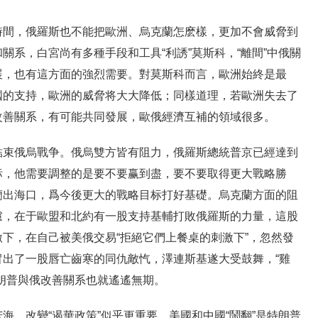
時間，俄羅斯也不能把歐洲、烏克蘭怎麽樣，更加不會威脅到
關系，白宮尚有多種手段和工具“利誘”莫斯科，“離間”中俄關
展，也有這方面的強烈需要。對莫斯科而言，歐洲始終是最
國的支持，歐洲的威脅将大大降低；同樣道理，若歐洲失去了
改善關系，有可能共同發展，歐俄經濟互補的領域很多。
結束俄烏戰争。俄烏雙方皆有阻力，俄羅斯總統普京已經達到
标，他需要調整的是要不要赢到盡，要不要取得更大戰略勝
蘭出海口，爲今後更大的戰略目标打好基礎。烏克蘭方面的阻
慮，在于歐盟和北約有一股支持基輔打敗俄羅斯的力量，這股
下，在自己被美俄交易“拒絕它們上餐桌的刺激下”，忽然發
出了一股唇亡齒寒的同仇敵忾，澤連斯基遂大受鼓舞，“雞
朗普與俄改善關系也就遙遙無期。
海，改變“遏華政策”似乎更重要。美國和中國“鬧翻”是特朗普