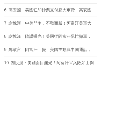
高安國：美國狂印鈔票支付龐大軍費，高安國
謝悅漢：中美鬥争，不戰而勝！阿富汗美軍大
謝悅漢：陰謀曝光！美國從阿富汗慌忙撤軍，
鄭敢言：阿富汗巨變！美國主動與中國通話，
謝悅漢：美國面目無光！阿富汗軍兵敗如山倒