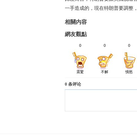
一手造成的，現在特朗普要調整，
相關内容
網友觀點
0
0
0
震驚
不解
憤怒