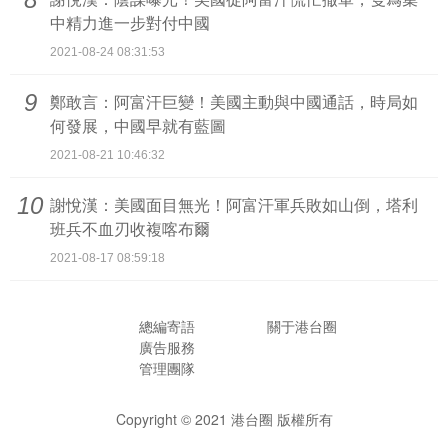
中精力進一步對付中國
2021-08-24 08:31:53
9
鄭敢言：阿富汗巨變！美國主動與中國通話，時局如
何發展，中國早就有藍圖
2021-08-21 10:46:32
10
謝悅漢：美國面目無光！阿富汗軍兵敗如山倒，塔利
班兵不血刃收複喀布爾
2021-08-17 08:59:18
總編寄語
關于港台圈
廣告服務
管理團隊
Copyright © 2021
港台圈 版權所有