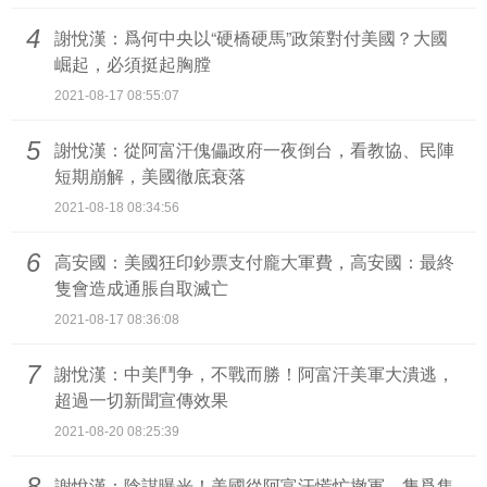
4
謝悅漢：爲何中央以“硬橋硬馬”政策對付美國？大國
崛起，必須挺起胸膛
2021-08-17 08:55:07
5
謝悅漢：從阿富汗傀儡政府一夜倒台，看教協、民陣
短期崩解，美國徹底衰落
2021-08-18 08:34:56
6
高安國：美國狂印鈔票支付龐大軍費，高安國：最終
隻會造成通脹自取滅亡
2021-08-17 08:36:08
7
謝悅漢：中美鬥争，不戰而勝！阿富汗美軍大潰逃，
超過一切新聞宣傳效果
2021-08-20 08:25:39
8
謝悅漢：陰謀曝光！美國從阿富汗慌忙撤軍，隻爲集