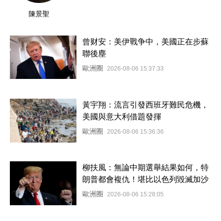
陳景聖
曾财安：美伊戰争中，美國正在步蘇
聯後塵
歐洲圈
2026-08-06 15:37:33
黃宇翔：流言引發西班牙難民危機，
美國與意大利借題發揮
歐洲圈
2026-08-06 15:36:36
柳扶風：無論中期選舉結果如何，特
朗普都會複仇！堪比以色列毀滅加沙
歐洲圈
2026-08-06 15:28:05