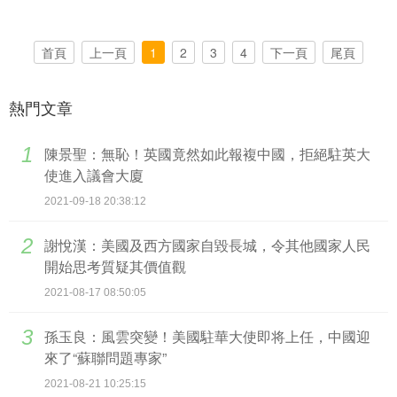
首頁
上一頁
1
2
3
4
下一頁
尾頁
熱門文章
1
陳景聖：無恥！英國竟然如此報複中國，拒絕駐英大
使進入議會大廈
2021-09-18 20:38:12
2
​謝悅漢：美國及西方國家自毀長城，令其他國家人民
開始思考質疑其價值觀
2021-08-17 08:50:05
3
孫玉良：風雲突變！美國駐華大使即将上任，中國迎
來了“蘇聯問題專家”
2021-08-21 10:25:15