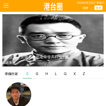
2026年8月8日 星期六
簡體
繁體
|
邱立本：安徽曆史底蘊煥發高科技創意
港澳圈
專欄作家
C
G
H
L
Q
X
Z