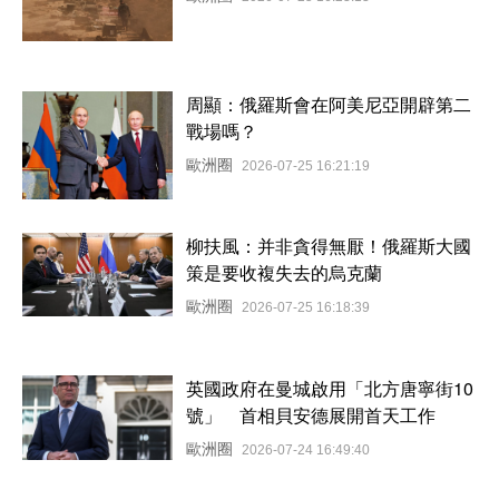
周顯：俄羅斯會在阿美尼亞開辟第二
戰場嗎？
歐洲圈
2026-07-25 16:21:19
柳扶風：并非貪得無厭！俄羅斯大國
策是要收複失去的烏克蘭
歐洲圈
2026-07-25 16:18:39
英國政府在曼城啟用「北方唐寧街10
號」 首相貝安德展開首天工作
歐洲圈
2026-07-24 16:49:40