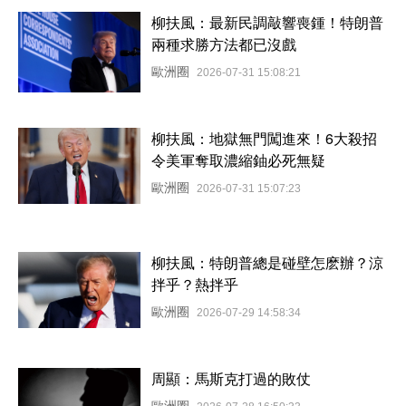
柳扶風：最新民調敲響喪鍾！特朗普
兩種求勝方法都已沒戲
歐洲圈
2026-07-31 15:08:21
柳扶風：地獄無門闖進來！6大殺招
令美軍奪取濃縮鈾必死無疑
歐洲圈
2026-07-31 15:07:23
柳扶風：特朗普總是碰壁怎麽辦？涼
拌乎？熱拌乎
歐洲圈
2026-07-29 14:58:34
周顯：馬斯克打過的敗仗
歐洲圈