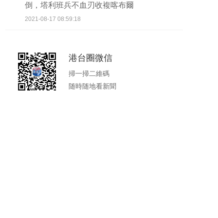
倒，塔利班兵不血刃收複喀布爾
2021-08-17 08:59:18
港台圈微信
掃一掃二維碼
随時随地看新聞