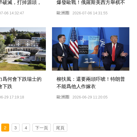
早破滅，打掉源頭，
爆發歐戰！俄羅斯美西方舉棋不
定
歐洲圈
07-06 14:32:47
2026-07-06 14:31:55
力爲何會下跌瑞士的
柳扶風：還要兩頭吓唬！特朗普
會下跌
不能爲他人作嫁衣
歐洲圈
06-29 17:19:18
2026-06-29 11:20:05
2
3
4
下一頁
尾頁