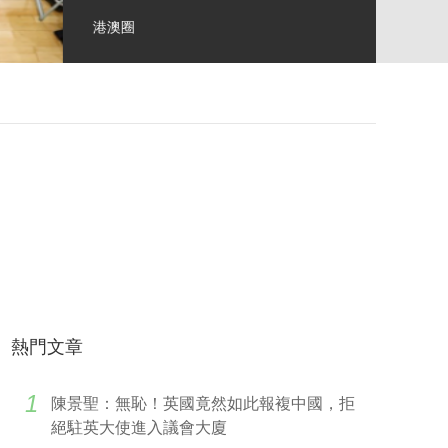
港澳圈
熱門文章
1
陳景聖：無恥！英國竟然如此報複中國，拒
絕駐英大使進入議會大廈