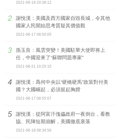
2021-09-18 20:38:12
2
​謝悅漢：美國及西方國家自毀長城，令其他
國家人民開始思考質疑其價值觀
2021-08-17 08:50:05
3
孫玉良：風雲突變！美國駐華大使即将上
任，中國迎來了“蘇聯問題專家”
2021-08-21 10:25:15
4
謝悅漢：爲何中央以“硬橋硬馬”政策對付美
國？大國崛起，必須挺起胸膛
2021-08-17 08:55:07
5
謝悅漢：從阿富汗傀儡政府一夜倒台，看教
協、民陣短期崩解，美國徹底衰落
2021-08-18 08:34:56