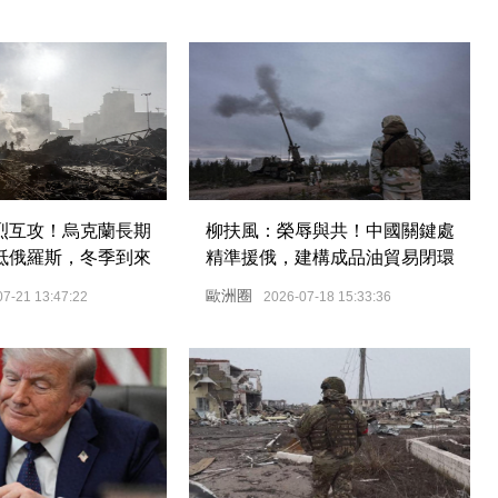
烈互攻！烏克蘭長期
柳扶風：榮辱與共！中國關鍵處
抵俄羅斯，冬季到來
精準援俄，建構成品油貿易閉環
歐洲圈
07-21 13:47:22
2026-07-18 15:33:36