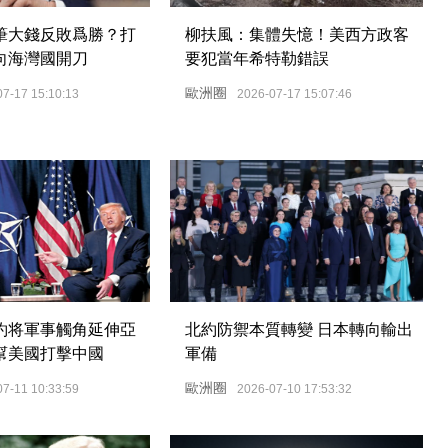
筆大錢反敗爲勝？打
柳扶風：集體失憶！美西方政客
向海灣國開刀
要犯當年希特勒錯誤
歐洲圈
07-17 15:10:13
2026-07-17 15:07:46
約将軍事觸角延伸亞
北約防禦本質轉變 日本轉向輸出
幫美國打擊中國
軍備
歐洲圈
07-11 10:33:59
2026-07-10 17:53:32