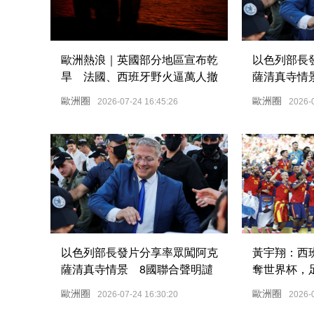
歐洲熱浪｜英國部分地區宣布乾
以色列部長
旱 法國、西班牙野火逼萬人撤
薩清真寺情
離
責
歐洲圈
歐洲圈
2026-07-24 16:45:26
2026-
以色列部長發片分享率眾闖阿克
黃宇翔：西班牙
薩清真寺情景 8國聯合聲明譴
奪世界杯，
責
代霸權
歐洲圈
歐洲圈
2026-07-24 16:30:20
2026-