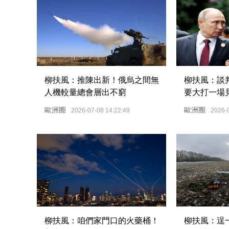
柳扶風：推陳出新！俄烏之間無
柳扶風：談
人機較量總會層出不窮
要大打一場
歐洲圈
歐洲圈
2026-07-08 14:22:49
2026-
柳扶風：咱們家門口的火藥桶！
柳扶風：逞