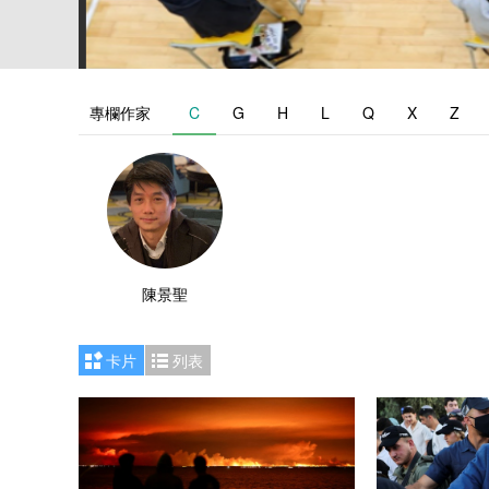
專欄作家
C
G
H
L
Q
X
Z
陳景聖
卡片
列表