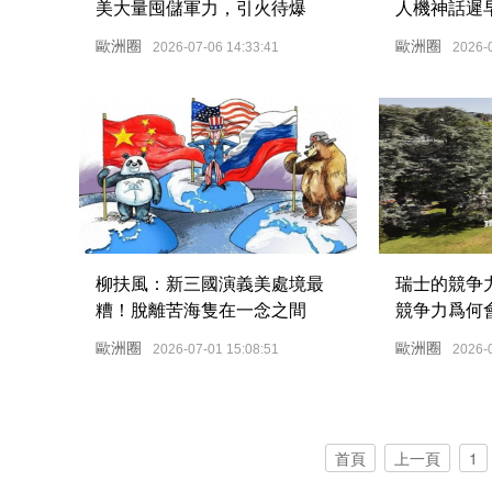
美大量囤儲軍力，引火待爆
人機神話遲
廢其武功
歐洲圈
歐洲圈
2026-07-06 14:33:41
2026-
柳扶風：新三國演義美處境最
瑞士的競争
糟！脫離苦海隻在一念之間
競争力爲何
歐洲圈
歐洲圈
2026-07-01 15:08:51
2026-
首頁
上一頁
1