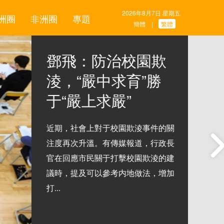
2026年8月7日 星期五
洲圈
非洲圈
專題
簡體
繁體
|
鄧飛：防治校園欺
淩，“嚴中求育”勝
于“嚴上求嚴”
近期，社會上對于校園欺淩事件的關
注度再次升溫。有傳媒報道，行政長
官在回應市民關于打擊校園欺淩的建
議時，提及可以參考内地做法，增加
打...