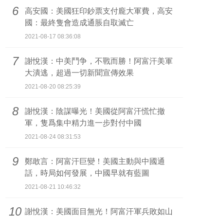
6
高安國：美國狂印鈔票支付龐大軍費，高安
國：最終隻會造成通脹自取滅亡
2021-08-17 08:36:08
7
謝悅漢：中美鬥争，不戰而勝！阿富汗美軍
大潰逃，超過一切新聞宣傳效果
2021-08-20 08:25:39
8
謝悅漢：陰謀曝光！美國從阿富汗慌忙撤
軍，隻爲集中精力進一步對付中國
2021-08-24 08:31:53
9
鄭敢言：阿富汗巨變！美國主動與中國通
話，時局如何發展，中國早就有藍圖
2021-08-21 10:46:32
10
謝悅漢：美國面目無光！阿富汗軍兵敗如山