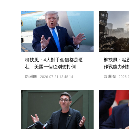
柳扶風：4大對手個個都是硬
柳扶風：猛
茬！美國一個也别想打倒
作戰能力難
垮得更快
歐洲圈
歐洲圈
2026-07-21 13:48:14
2026-