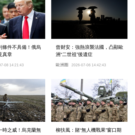
判條件不具備！俄烏
曾财安：強熱浪襲法國，凸顯歐
見真章
洲“二世祖”後遺症
歐洲圈
07-08 14:21:43
2026-07-06 14:42:43
一時之威！烏克蘭無
柳扶風：賭“無人機戰果”窗口期