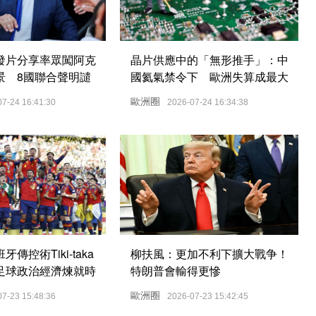
發片分享率眾闖阿克
晶片供應中的「無形推手」：中
景 8國聯合聲明譴
國氦氣禁令下 歐洲失算成最大
苦主
歐洲圈
07-24 16:41:30
2026-07-24 16:34:38
傳控術Tiki-taka
柳扶風：更加不利下擴大戰争！
足球政治經濟煉就時
特朗普會輸得更慘
歐洲圈
07-23 15:48:36
2026-07-23 15:42:45