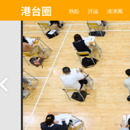
熱點
評論
港澳圈
都
教
，不止
，而是
沖擊。
模收