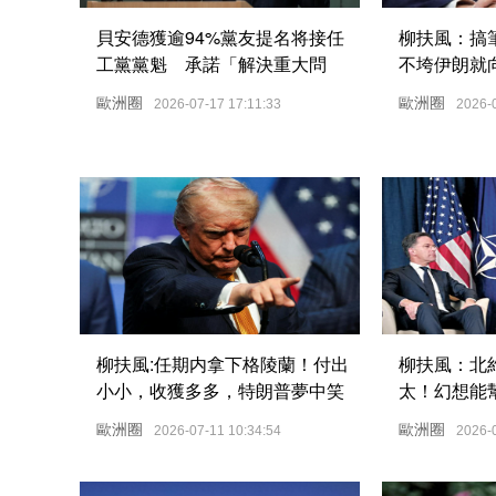
貝安德獲逾94%黨友提名将接任
柳扶風：搞
工黨黨魁 承諾「解決重大問
不垮伊朗就
題」
歐洲圈
歐洲圈
2026-07-17 17:11:33
2026-
柳扶風:任期内拿下格陵蘭！付出
柳扶風：北
小小，收獲多多，特朗普夢中笑
太！幻想能
醒
歐洲圈
歐洲圈
2026-07-11 10:34:54
2026-