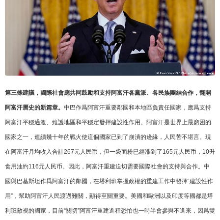
第三條建議，國際社會應共同鼓勵和支持阿富汗各黨派、各民族團結合作，翻開
阿富汗曆史的新篇章。
中巴作爲阿富汗重要鄰國和本地區負責任國家，應爲支持
阿富汗平穩過渡、維護地區和平穩定發揮建設性作用。阿富汗是世界上最窮困的
國家之一，連續幾十年的戰火使這個國家已到了崩潰的邊緣，人民苦不堪言。現
在阿富汗月均收入合計267元人民币，但一袋面粉已經漲到了165元人民币，10升
食用油約116元人民币。因此，阿富汗重建迫切需要國際社會的支持與合作。中
國與巴基斯坦作爲阿富汗的鄰國，在塔利班掌握政權的重建工作中發揮“建設性作
用”，幫助阿富汗人民渡過難關，顯得至關重要。美國和歐洲以及印度等國都是塔
利班敵視的國家，目前“關切”阿富汗重建進程恐怕也一時半會參與不進來，因爲雙