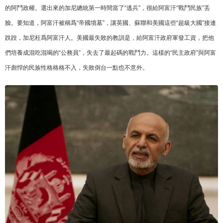
的阿鬥政權。選出來的加尼總統第一時間當了“逃兵”，很給阿富汗“戰鬥民族”丢
臉。要知道，阿富汗被稱爲“帝國墳墓”，讓英國、蘇聯和美國這些“超級大國”接連
跌跤，加尼枉爲阿富汗人。美國最失敗的教訓是，給阿富汗政府軍發工資，把他
們培養成混吃混喝的“公務員”，失去了最起碼的戰鬥力。這樣的“民主政府”與阿富
汗彪悍的民族性格格格不入，失敗倒台一點也不意外。