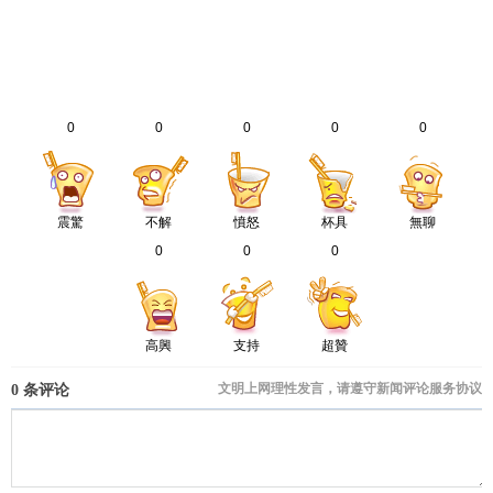
0
0
0
0
0
震驚
不解
憤怒
杯具
無聊
0
0
0
高興
支持
超贊