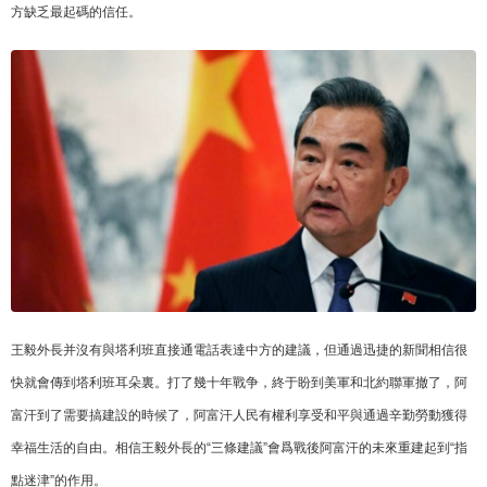
方缺乏最起碼的信任。
王毅外長并沒有與塔利班直接通電話表達中方的建議，但通過迅捷的新聞相信很
快就會傳到塔利班耳朵裏。打了幾十年戰争，終于盼到美軍和北約聯軍撤了，阿
富汗到了需要搞建設的時候了，阿富汗人民有權利享受和平與通過辛勤勞動獲得
幸福生活的自由。相信王毅外長的“三條建議”會爲戰後阿富汗的未來重建起到“指
點迷津”的作用。