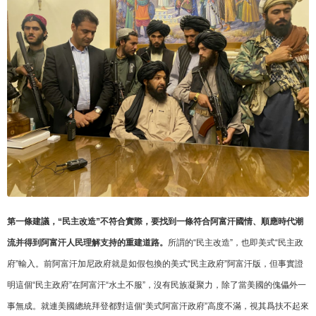
第一條建議，“民主改造”不符合實際，要找到一條符合阿富汗國情、順應時代潮
流并得到阿富汗人民理解支持的重建道路。
所謂的“民主改造”，也即美式“民主政
府”輸入。前阿富汗加尼政府就是如假包換的美式“民主政府”阿富汗版，但事實證
明這個“民主政府”在阿富汗“水土不服”，沒有民族凝聚力，除了當美國的傀儡外一
事無成。就連美國總統拜登都對這個“美式阿富汗政府”高度不滿，視其爲扶不起來