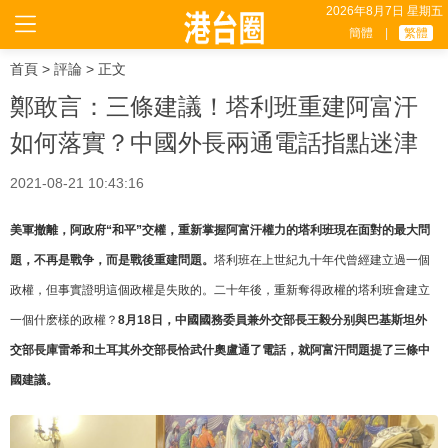
2026年8月7日 星期五
簡體
|
繁體
首頁
>
評論
> 正文
鄭敢言：三條建議！塔利班重建阿富汗
如何落實？中國外長兩通電話指點迷津
2021-08-21 10:43:16
美軍撤離，阿政府“和平”交權，重新掌握阿富汗權力的塔利班現在面對的最大問
題，不再是戰争，而是戰後重建問題。
塔利班在上世紀九十年代曾經建立過一個
政權，但事實證明這個政權是失敗的。二十年後，重新奪得政權的塔利班會建立
一個什麽樣的政權？
8月18日，中國國務委員兼外交部長王毅分别與巴基斯坦外
交部長庫雷希和土耳其外交部長恰武什奧盧通了電話，就阿富汗問題提了三條中
國建議。