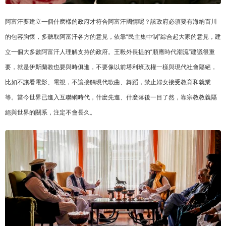
阿富汗要建立一個什麽樣的政府才符合阿富汗國情呢？該政府必須要有海納百川
的包容胸懷，多聽取阿富汗各方的意見，依靠“民主集中制”綜合起大家的意見，建
立一個大多數阿富汗人理解支持的政府。王毅外長提的“順應時代潮流”建議很重
要，就是伊斯蘭教也要與時俱進，不要像以前塔利班政權一樣與現代社會隔絕，
比如不讓看電影、電視，不讓接觸現代歌曲、舞蹈，禁止婦女接受教育和就業
等。當今世界已進入互聯網時代，什麽先進、什麽落後一目了然，靠宗教教義隔
絕與世界的關系，注定不會長久。