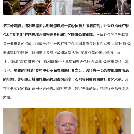
第二條建議，塔利班需要以明确态度與一切恐怖勢力徹底切割，并采取措施打擊
包括“東伊運”在内被聯合國安理會所認定的國際恐怖組織。
王毅外長的意思其實
是一個重要的提醒，阿富汗塔利班現在被中俄等國看作是反政府武裝，與“巴塔”恐
怖組織切割開來，但國際上還有很多國家是把“阿塔”看作是恐怖組織的。而
且，“阿塔”是有“前科”的，塔利班創始人奧馬爾曾經包庇過“基地”恐怖組織頭目本·
拉登。
現在的“阿塔”要想洗心革面在國際社會立足，必須與一切恐怖組織做徹底
的切割，并明确反對和打擊恐怖組織的态度，否則很難取得國際社會的承認。
沒
有哪個國家的政府會同意與恐怖組織打交道，殘害無辜的反人類罪行更應該得到
懲處。