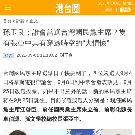
2026年8月6日 星期四
簡體
|
繁體
首頁
>
評論
> 正文
孫玉良：誰會當選台灣國民黨主席？隻
有張亞中具有穿透時空的“大情懷”
2021-09-01 11:19:02
孫玉良
精選
台灣國民黨主席選舉日子快要到了，四位競選人9月4
日将舉辦電視辯論會，9月8日到中常會發表政見，9月
25日改選投票。如果不出意外的話，新的國民黨主席
将在9月25日誕生。目前候選競選人分别是：
現任國民
黨主席江啓臣、前任國民黨主席朱立倫、前彰化縣長
卓伯源、孫文學校總校長張亞中。