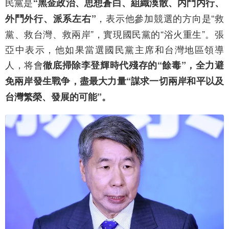
民黨是
“黑金政治、思想蒼白、組織渙散、内鬥内行、
，表示他參加競選的方向是“救
外鬥外行、派系左右”
黨、救台灣、救兩岸”，實現國民黨的“浴火重生”。張
亞中表示，他如果當選國民黨主席和台灣地區領導
人，将會
徹底掃除李登輝時代殘存的“餘毒”，全力避
免兩岸發生戰争，盡最大力量“謀求一切兩岸和平以及
台灣繁榮、發展的可能”。