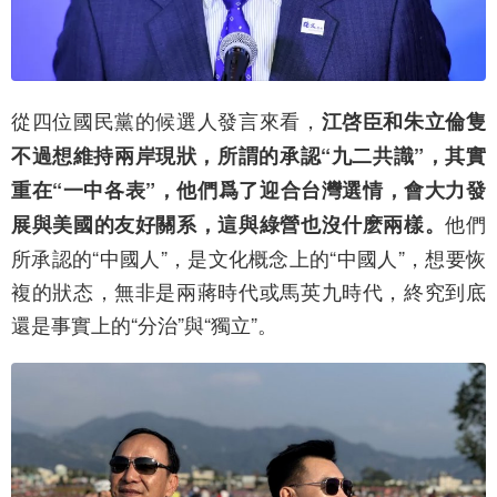
從四位國民黨的候選人發言來看，
江啓臣和朱立倫隻
不過想維持兩岸現狀，所謂的承認“九二共識”，其實
重在“一中各表”，他們爲了迎合台灣選情，會大力發
他們
展與美國的友好關系，這與綠營也沒什麽兩樣。
所承認的“中國人”，是文化概念上的“中國人”，想要恢
複的狀态，無非是兩蔣時代或馬英九時代，終究到底
還是事實上的“分治”與“獨立”。