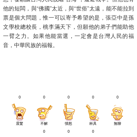
他的短闆，與“佛國”太近，與“世俗”太遠，能不能拉到
票是個大問題，惟一可以寄予希望的是，張亞中是孫
文學校總校長，桃李滿天下，但願他的弟子們能助他
一臂之力。如果他能當選，一定會是台灣人民的福
音，中華民族的福報。
0
0
0
0
0
震驚
不解
憤怒
杯具
無聊
0
0
0