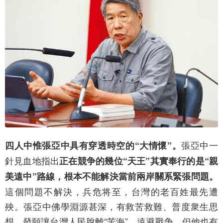
張亞中一
四人中惟張亞中具有穿透時空的“大情懷”。
針見血地指出
正在競争的幾位“天王”其實奉行的是“親
美遠中”路線，根本不能解決當前兩岸關系緊張問題。
這個問題不解決，兵危将至，台灣的老百姓最先遭
殃。張亞中佛學淵源甚深，有救苦救難、普度衆生思
想，發願讓台灣人民脫離“苦海”，遠避戰争。但他也有