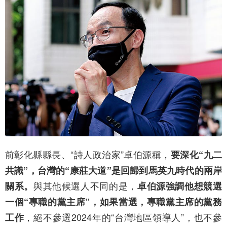
前彰化縣縣長、“詩人政治家”卓伯源稱，
要深化“九二
共識”，台灣的“康莊大道”是回歸到馬英九時代的兩岸
與其他候選人不同的是，
關系。
卓伯源強調他想競選
一個“專職的黨主席”，如果當選，專職黨主席的黨務
，絕不參選2024年的“台灣地區領導人”，也不參
工作