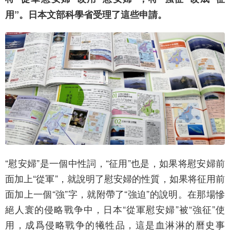
用”。日本文部科學省受理了這些申請。
“慰安婦”是一個中性詞，“征用”也是，如果将慰安婦前
面加上“從軍”，就說明了慰安婦的性質，如果将征用前
面加上一個“強”字，就附帶了“強迫”的說明。在那場慘
絕人寰的侵略戰争中，日本“從軍慰安婦”被“強征”使
用，成爲侵略戰争的犧牲品，這是血淋淋的曆史事