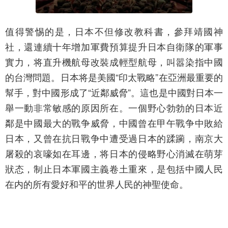
值得警惕的是，日本不但修改教科書，參拜靖國神
社，還連續十年增加軍費預算提升日本自衛隊的軍事
實力，将直升機航母改裝成輕型航母，叫嚣染指中國
的台灣問題。日本将是美國“印太戰略”在亞洲最重要的
幫手，對中國形成了“近鄰威脅”。這也是中國對日本一
舉一動非常敏感的原因所在。一個野心勃勃的日本近
鄰是中國最大的戰争威脅，中國曾在甲午戰争中敗給
日本，又曾在抗日戰争中遭受過日本的蹂躏，南京大
屠殺的哀嚎如在耳邊，将日本的侵略野心消滅在萌芽
狀态，制止日本軍國主義卷土重來，是包括中國人民
在内的所有愛好和平的世界人民的神聖使命。