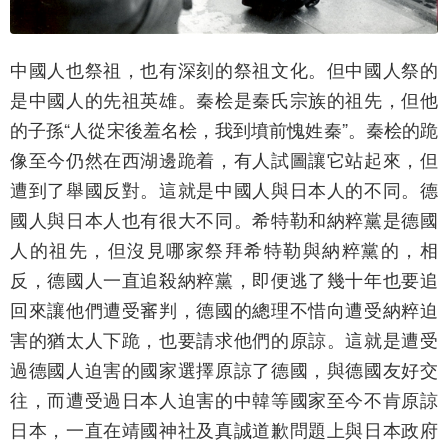
中國人也祭祖，也有深刻的祭祖文化。但中國人祭的
是中國人的先祖英雄。秦桧是秦氏宗族的祖先，但他
的子孫“人從宋後羞名桧，我到墳前愧姓秦”。秦桧的跪
像至今仍然在西湖邊跪着，有人試圖讓它站起來，但
遭到了舉國反對。這就是中國人與日本人的不同。德
國人與日本人也有很大不同。希特勒和納粹黨是德國
人的祖先，但沒見哪家祭拜希特勒與納粹黨的，相
反，德國人一直追殺納粹黨，即便逃了幾十年也要追
回來讓他們遭受審判，德國的總理不惜向遭受納粹迫
害的猶太人下跪，也要請求他們的原諒。這就是遭受
過德國人迫害的國家選擇原諒了德國，與德國友好交
往，而遭受過日本人迫害的中韓等國家至今不肯原諒
日本，一直在靖國神社及真誠道歉問題上與日本政府