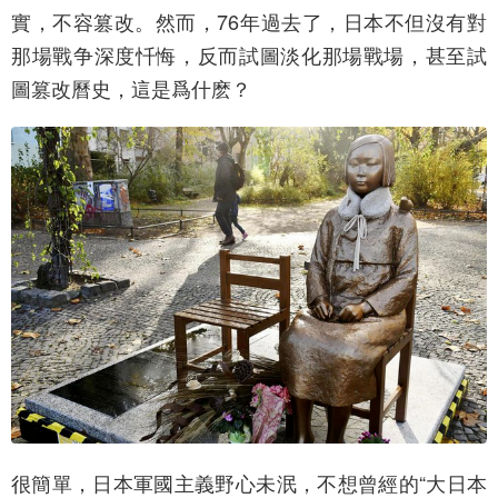
實，不容篡改。然而，76年過去了，日本不但沒有對
那場戰争深度忏悔，反而試圖淡化那場戰場，甚至試
圖篡改曆史，這是爲什麽？
很簡單，日本軍國主義野心未泯，不想曾經的“大日本