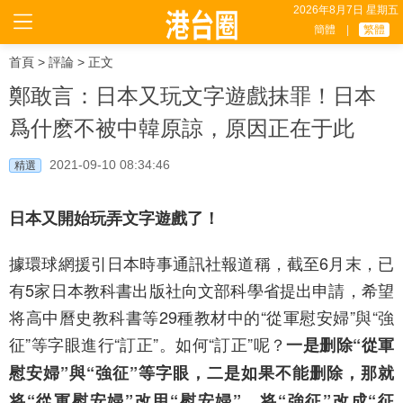
2026年8月7日 星期五
簡體
|
繁體
首頁
>
評論
> 正文
鄭敢言：日本又玩文字遊戲抹罪！日本
爲什麽不被中韓原諒，原因正在于此
2021-09-10 08:34:46
精選
日本又開始玩弄文字遊戲了！
據環球網援引日本時事通訊社報道稱，截至6月末，已
有5家日本教科書出版社向文部科學省提出申請，希望
将高中曆史教科書等29種教材中的“從軍慰安婦”與“強
征”等字眼進行“訂正”。如何“訂正”呢？
一是删除“從軍
慰安婦”與“強征”等字眼，二是如果不能删除，那就
将“從軍慰安婦”改用“慰安婦”，将“強征”改成“征