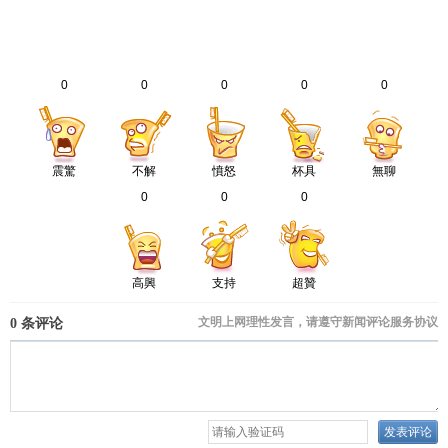
0
0
0
0
0
震驚
不解
憤怒
杯具
無聊
0
0
0
高興
支持
超贊