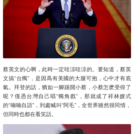
蔡英文的心啊，此時一定哇涼哇涼的。要知道，蔡英
文搞“台獨”，是因爲有美國的大腿可抱，心中才有底
氣。拜登的話，猶如一腳踢開小蔡，小蔡怎麽受得了
呢？僅憑台灣自己唱“獨角戲”，那就成了祥林嫂式
的“喃喃自語”，到處喊叫“阿毛”，全世界雖然很同情，
但同時也都在看笑話。