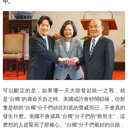
中。
可以斷定的是，如果哪一天大陸發起統一之戰，就
是“台獨”的壽命夭折之時。美國或許會吵鬧聒噪，但那
隻是助助“台獨”分子們頑抗到底的聲威而已，不會真的
發生什麽。美國不會成爲“台獨”分子們的“救世主”，這
麽想的人趕緊死了那條心。“台獨”分子們最好的出路，