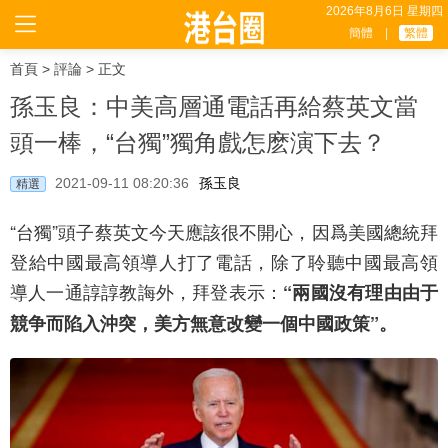
2026年8月6日 星期四
簡體
|
繁體
首頁
>
評論
> 正文
孫玉良：中美高層通電話再給蔡英文當
頭一棒，“台獨”獨角戲怎麽演下去？
2021-09-11 08:20:36
孫玉良
精選
“台獨”頭子蔡英文今天應該很不開心，因爲美國總統拜
登給中國最高領導人打了電話，除了聆聽中國最高領
導人一通諄諄教誨外，拜登表示：
“兩國沒有理由由于
競争而陷入沖突，美方無意改變一個中國政策”。