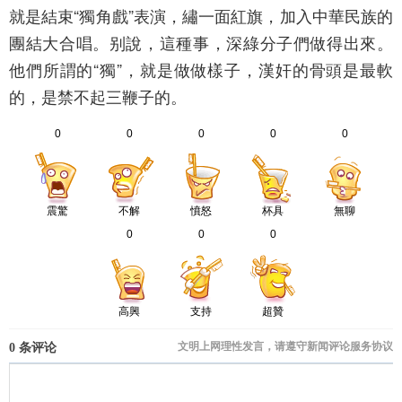
就是結束“獨角戲”表演，繡一面紅旗，加入中華民族的
團結大合唱。别說，這種事，深綠分子們做得出來。
他們所謂的“獨”，就是做做樣子，漢奸的骨頭是最軟
的，是禁不起三鞭子的。
0
0
0
0
0
震驚
不解
憤怒
杯具
無聊
0
0
0
高興
支持
超贊