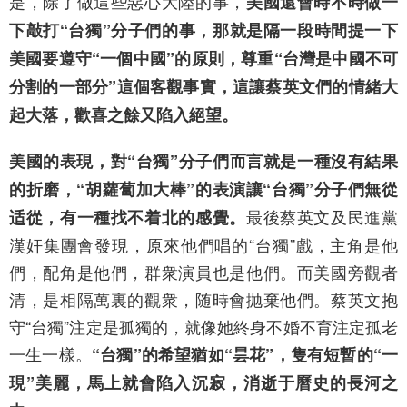
是，除了做這些惡心大陸的事，
美國還會時不時做一
下敲打“台獨”分子們的事，那就是隔一段時間提一下
美國要遵守“一個中國”的原則，尊重“台灣是中國不可
分割的一部分”這個客觀事實，這讓蔡英文們的情緒大
起大落，歡喜之餘又陷入絕望。
美國的表現，對“台獨”分子們而言就是一種沒有結果
的折磨，“胡蘿蔔加大棒”的表演讓“台獨”分子們無從
最後蔡英文及民進黨
适從，有一種找不着北的感覺。
漢奸集團會發現，原來他們唱的“台獨”戲，主角是他
們，配角是他們，群衆演員也是他們。而美國旁觀者
清，是相隔萬裏的觀衆，随時會抛棄他們。蔡英文抱
守“台獨”注定是孤獨的，就像她終身不婚不育注定孤老
一生一樣。
“台獨”的希望猶如“昙花”，隻有短暫的“一
現”美麗，馬上就會陷入沉寂，消逝于曆史的長河之