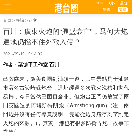
2026年8月9日 星期日
簡體
|
繁體
首頁
>
評論
> 正文
百川：廣東火炮的“興盛衰亡”，爲何大炮
遍地仍擋不住外敵入侵？
2021-09-19 19:14:02
作者：葉德平工作室 百川
己亥歲末，随美食團到汕頭一遊，其中景點是于汕頭
巿著名古迹崎碌炮台，遺址經過多次戰火洗禮和世代
易轉，今日當然已面目全非。但炮台正門仍放置了兩
門英國造的阿姆斯特朗炮（Armstrong gun）(注：兩
門炮并沒有任何導賞說明，隻能從炮身殘存刻字判定
火炮的來源。)，其實香港也有很多防衛古炮，故事非
常豐富。