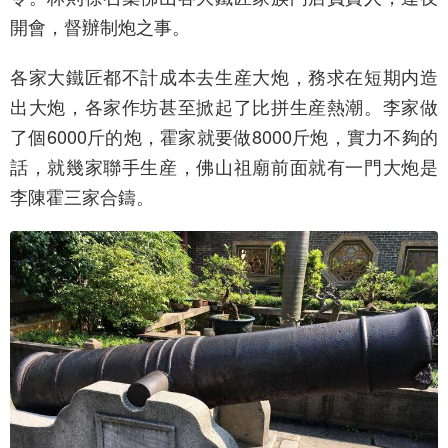
開會，督辦制炮之事。
各家大鐵匠都不計成本去生産大炮，務求在短期内造
出大炮，各家作坊甚至掀起了比拼生産熱潮。李家做
了個6000斤的炮，霍家就要做8000斤炮，實力不夠的
話，就幾家聯手生産，佛山祖廟前面就有一門大炮是
李陳霍三家合鑄。