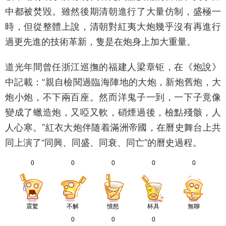
中都被焚毀。雖然後期清朝進行了大量仿制，盛極一
時，但從整體上說，清朝對紅夷大炮幾乎沒有再進行
過更先進的技術革新，隻是在炮身上加大重量。
道光年間曾任浙江巡撫的福建人梁章钜，在《炮說》
中記載：“親自檢閱過臨海陣地的大炮，新炮舊炮，大
炮小炮，不下兩百座。然而洋鬼子一到，一下子竟像
變成了蠟造炮，又啞又軟，硝煙過後，檢點殘骸，人
人心寒。”紅衣大炮伴随着滿洲帝國，在曆史舞台上共
同上演了“同興、同盛、同衰、同亡”的曆史過程。
0
0
0
0
0
震驚
不解
憤怒
杯具
無聊
0
0
0