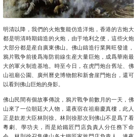
明清以降，我們的火炮隻能仿造洋炮，香港的古炮大
都是明清時期鑄造的火炮，由于地利之便，這些火炮
大部分都是産自廣東佛山。佛山鑄造行業興旺發達，
鴉片戰争前後爲海防前線生産大量巨炮，成爲華南最
大的軍火制造基地。時至今日，在虎門炮台舊址、佛
山祖廟公園、廣州曆史博物館和新會崖門炮台，還可
以看到佛山巨炮的身影。
佛山民間有個故事傳說，鴉片戰争前數月的一天，佛
山來了一位朝廷大人物，還夜宿在祖廟慶真樓，此人
正是欽差大臣林則徐。林則徐那次到佛山不是爲了看
粵劇、學功夫，而是給鐵匠門店負責人分任務下命
令。林則徐召集佛山各大鐵匠家族門店負責人，連夜