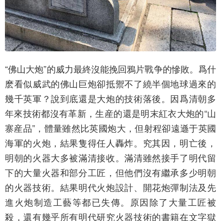
“佛山大炮”的威力最終沒能挽回鴉片戰争的慘敗。爲什
麽看似威武的佛山巨炮卻抵禦不了繞半個地球過來的
幾千英軍？說到底還是大炮的技術落後。因爲清朝多
年來技術都沒有革新，生産的還是明末紅衣大炮的“山
寨産品”，體量雖然比英國炮大，但射程卻遠遜于英國
海軍的火炮，結果隻得任人轟炸。究其因，明亡後，
明朝的火器大多被滿清接收。滿清雖然接手了明代留
下的大量火器和部分工匠，但他們沒有繼承多少明朝
的火器技術。結果明代火炮設計、開花炮彈制法及先
進火炮制造工藝等都已失傳。原因除了大量工匠被
殺，還有幾乎所有明代研究火器技術的書籍在文字獄