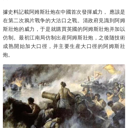
據史料記載阿姆斯壯炮在中國首次發揮威力， 應該是
在第二次鴉片戰争的大沽口之戰。清政府見識到阿姆
斯壯炮的威力，于是就購買英國的阿姆斯壯炮并加以
仿制。最初江南局仿制出産阿姆斯壯炮，之後随技術
成熟開始加大口徑，并主要生産大口徑的阿姆斯壯
炮。