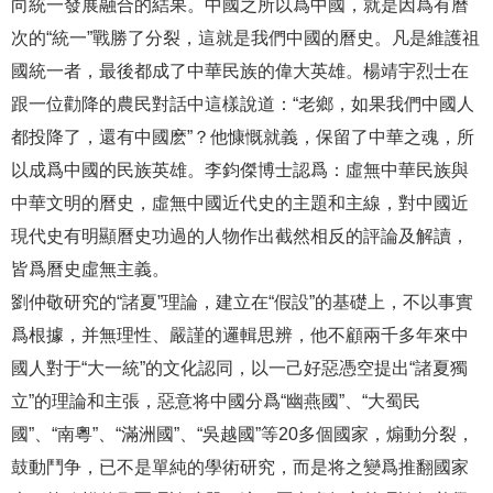
向統一發展融合的結果。中國之所以爲中國，就是因爲有曆
次的“統一”戰勝了分裂，這就是我們中國的曆史。凡是維護祖
國統一者，最後都成了中華民族的偉大英雄。楊靖宇烈士在
跟一位勸降的農民對話中這樣說道：“老鄉，如果我們中國人
都投降了，還有中國麽”？他慷慨就義，保留了中華之魂，所
以成爲中國的民族英雄。李鈞傑博士認爲：虛無中華民族與
中華文明的曆史，虛無中國近代史的主題和主線，對中國近
現代史有明顯曆史功過的人物作出截然相反的評論及解讀，
皆爲曆史虛無主義。
劉仲敬研究的“諸夏”理論，建立在“假設”的基礎上，不以事實
爲根據，并無理性、嚴謹的邏輯思辨，他不顧兩千多年來中
國人對于“大一統”的文化認同，以一己好惡憑空提出“諸夏獨
立”的理論和主張，惡意将中國分爲“幽燕國”、“大蜀民
國”、“南粵”、“滿洲國”、“吳越國”等20多個國家，煽動分裂，
鼓動鬥争，已不是單純的學術研究，而是将之變爲推翻國家