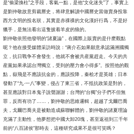
是“偷梁換柱”之手段，客氣一點，是他“文化迷失”了，事實上
是劉仲敬故意剪裁曆史，将肆意解讀中國曆史當做賣身投靠
西方文明的投名狀，其實是赤祼祼的文化漢奸行爲，不是好
獵手，是無法看出這隻披着羊皮的狼的。
劉仲敬依照他發明的“諸夏論”，在國際上販賣的是什麽觀點
呢？他在接受媒體采訪時說：“蔣介石如果願意承認滿洲國獨
立，抗日戰争不會發生，他就不會被共産黨趕走。今天的共
産黨如果承認台灣獨立，受到的壓力會小得多”。按照他的觀
點，嶽飛是不應該抗金的，應該投降，秦桧才是英雄；日本
發動了“九·一八”事變，侵占了東三省，不抵抗政策是對的，
甚至應該對日本鬼子說聲謝謝；台灣的“台獨”分子們不但無
罪，反而有功了……，劉仲敬的思維邏輯，超越了戈爾巴喬
夫，戈爾巴喬夫是被動造成蘇聯解體的，劉仲敬的諸夏理論
充滿了主動性，他夢想把中國大卸20塊，甚至返祖到三千年
前的“八百諸侯”那時去，這種研究成果不是很可笑嗎？