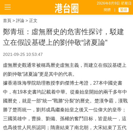
2026年8月9日 星期日
簡體
|
繁體
首頁
>
評論
> 正文
鄭青垣：虛無曆史的危害性探讨，駁建
立在假設基礎上的劉仲敬“諸夏論”
2021-09-25 10:53:47
虛無曆史觀通常被稱爲曆史虛無主義，而建立在假設基礎上
的劉仲敬“諸夏論”更是其中的代表。
據香港珠海學院助理教授李鈞傑博士考證，27本中國史書
中，有19本史書均記載着中華。從秦始皇開始的兩千多年中
國曆史，就是一部“統一”戰勝“分裂”的曆史。楚漢争霸，漢戰
勝了楚而統一，劉邦成爲繼秦始皇之後又一位偉大的皇帝；
三國英雄中，曹操、劉備、孫權的奮鬥目标，皆是統一，這
也爲後世人民所認同；隋唐結束了南北朝，大宋結束了五代