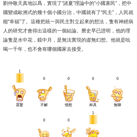
劉仲敬天真地以爲，實現了“諸夏”理論中的“小國寡民”，把中
國變成歐洲式的幾十個小國分治，中國就有了“民主”，人民就
能“幸福”了。這種把統一與民主對立起來的想法，隻有神經病
人的研究才會得出這樣的一個結論。曆史早已證明，他的理
論隻是水中花，鏡中月，是無法實現的虛無幻想。他就是吆
喝一千年，也不會有哪個國家去接受。
1
0
0
0
0
震驚
不解
憤怒
杯具
無聊
1
0
0