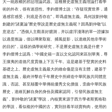
大一統政權的邪惡理論武器。這種曆史虛無主義理論打着學
術的外衣，很有迷惑性。李鈞傑博士說：“存疑現實世界，通
過感官感受，到底是否存在”，即爲虛無主義。爲何說劉仲敬
創建的“諸夏論”曆史學說是曆史虛無主義呢？因爲劉仲敬“以
意逆志”，“憑個人主觀喜好臆測，并以虛浮淺薄的單一證據加
以過度推論，借以嘩衆取寵、捕風捉影，以達緻其他非學術
的目的”，這樣的僞學術研究，不是曆史虛無主義是什麽？
李鈞傑博士認爲：“中國史籍一直以文化認同來區别華夷，尊
王攘夷的道德尺度貫徹上下五千年。這是建基于堅實的史料
基礎之上。曆史虛無主義最大的緻命傷是沒有主體，建基于
虛無主義，最終沖擊在千年曆史中所締造中華民族共同體意
識，否認、甚至颠覆中華傳統優秀文化價值，歪曲中華民族
曆史，達緻瓦解自身的身份及國家認同，引發民族虛無主
義”，劉仲敬的“諸夏”學說，内核實來源于西方學者斯賓格勒
的學說，看似複的中國的古，實則挂着羊頭賣狗肉，使用的